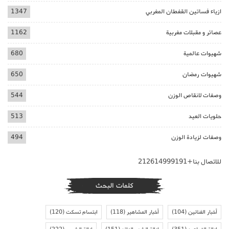
ازياء فساتين القفطان المغربي
1347
عصائر و مقبلات مغربية
1162
شهيوات عالمية
680
شهيوات رمضان
650
وصفات لانقاص الوزن
544
حلويات العيد
513
وصفات لزيادة الوزن
494
للاتصال بنا+212614999191
كلمات البحث
أخبار الفنانين
(104)
أخبار المشاهير
(118)
ابتسام تسكت
(120)