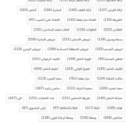
ازالة التجاعيد
(351)
ازالة الشعر الزائد
(151)
ازالة الشيب
(222)
ازالة الكرش
(137)
ازالة الكلف
(140)
البشرة
(194)
الشعر
(163)
الطريقة
(130)
الفنانة دنيا بطمة
(142)
القضاء على الشيب
(97)
المقادير
(223)
المكونات
(116)
الملك محمد السادس
(101)
بسمة بوسيل
(139)
تبييض الاسنان
(231)
تبييض البشرة
(559)
تبييض الجسم
(332)
تبييض المنطقة الحساسة
(199)
تبييض اليدين
(119)
تعطير الجسم
(95)
تقوية الشعر
(109)
تكثيف الرموش
(101)
تكثيف الشعر
(195)
تلميع الاواني
(103)
تنعيم الشعر
(434)
حالات الشفاء
(124)
دنيا بطمة
(761)
سعد المجرد
(113)
سعد لمجرد
(226)
سعيدة شرف
(111)
سلمى رشيد
(167)
صباغة الشعر
(140)
طريقة التحضير
(151)
عدد الاصابات
(151)
فن
(427)
فوائد
(109)
كيكة
(117)
كيكة بالشكلاط
(97)
ليلى الحديوي
(97)
مشاهير
(428)
وصفة
(156)
وصفة لزيادة الوزن
(138)