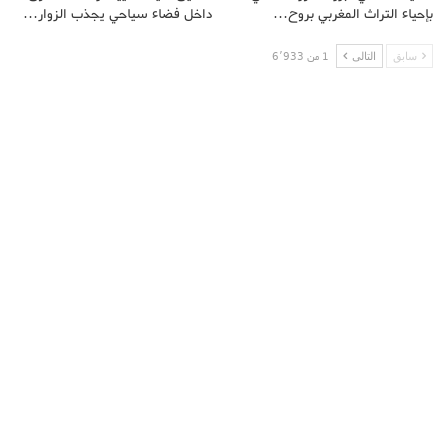
بإحياء التراث المغربي بروح…
داخل فضاء سياحي يجذب الزوار…
سابق
التالى
1 من 6٬933