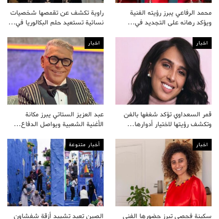
محمد الرفاعي يبرز رؤيته الفنية
راوية تكشف عن تقمصها شخصيات
ويؤكد رهانه على التجديد في…
نسائية تستعيد حلم البكالوريا في…
اخبار
اخبار
قمر السعداوي تؤكد شغفها بالفن
عبد العزيز الستاتي يبرز مكانة
وتكشف رؤيتها لاختيار أدوارها…
الأغنية الشعبية ويواصل الدفاع…
اخبار
أخبار متنوعة
سكينة فحصي تبرز حضورها الفني
الصين تعيد تشييد أزقة شفشاون