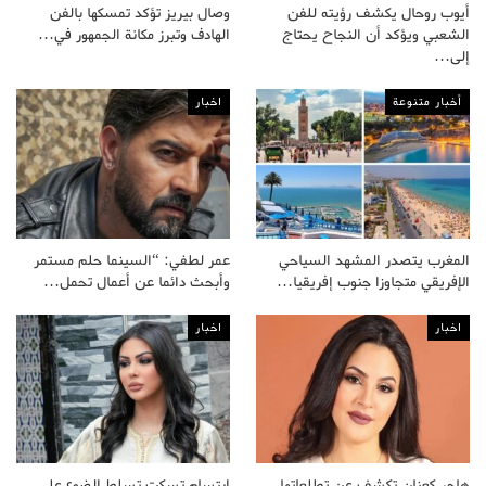
أيوب روحال يكشف رؤيته للفن
وصال بيريز تؤكد تمسكها بالفن
الشعبي ويؤكد أن النجاح يحتاج
الهادف وتبرز مكانة الجمهور في…
إلى…
أخبار متنوعة
اخبار
المغرب يتصدر المشهد السياحي
عمر لطفي: “السينما حلم مستمر
الإفريقي متجاوزا جنوب إفريقيا…
وأبحث دائما عن أعمال تحمل…
اخبار
اخبار
هاجر كعنان تكشف عن تطلعاتها
ابتسام تسكت تسلط الضوء على