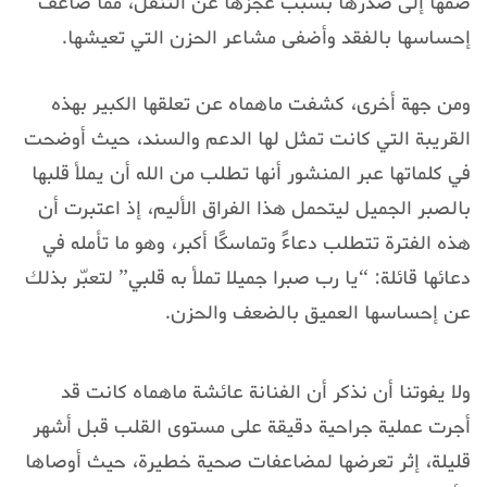
ضمها إلى صدرها بسبب عجزها عن التنقل، مما ضاعف
إحساسها بالفقد وأضفى مشاعر الحزن التي تعيشها.
ومن جهة أخرى، كشفت ماهماه عن تعلقها الكبير بهذه
القريبة التي كانت تمثل لها الدعم والسند، حيث أوضحت
في كلماتها عبر المنشور أنها تطلب من الله أن يملأ قلبها
بالصبر الجميل ليتحمل هذا الفراق الأليم، إذ اعتبرت أن
هذه الفترة تتطلب دعاءً وتماسكًا أكبر، وهو ما تأمله في
دعائها قائلة: “يا رب صبرا جميلا تملأ به قلبي” لتعبّر بذلك
عن إحساسها العميق بالضعف والحزن.
ولا يفوتنا أن نذكر أن الفنانة عائشة ماهماه كانت قد
أجرت عملية جراحية دقيقة على مستوى القلب قبل أشهر
قليلة، إثر تعرضها لمضاعفات صحية خطيرة، حيث أوصاها