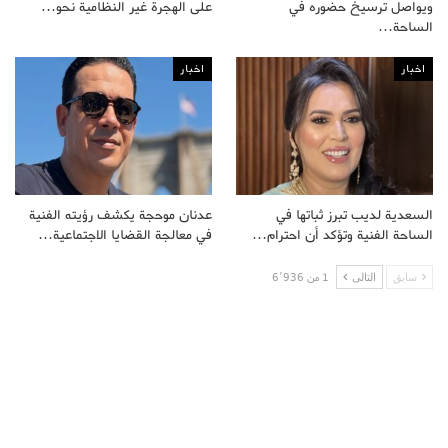
ويواصل ترسيخ حضوره في
على الهجرة غير النظامية نحو…
الساحة…
اخبار
اخبار
السعدية لديب تبرز ثباتها في
عدنان موحجة يكشف رؤيته الفنية
الساحة الفنية وتؤكد أن احترام…
في معالجة القضايا الاجتماعية…
سابق
التالى
1 من 6٬936