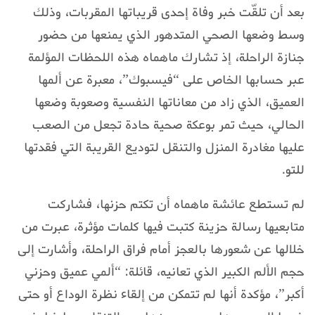
بعد أن تلقّت خبر وفاة إحدى قريباتها المقربات، وذلك
وسط وضعها الصحي المتدهور الذي يمنعها من حضور
جنازة الراحلة، إذ تشارك ماهماه هذه اللحظات المؤلمة
عبر حسابها الخاص على “فيسبوك”، معبرة عن ألمها
العميق، الذي زاد من معاناتها النفسية وصعوبة وضعها
الحالي، حيث تمر بوعكة صحية حادة تجعل من الصعب
عليها مغادرة المنزل والتنقل لتوديع القريبة التي فقدتها
للتو.
لم تستطع عائشة ماهماه أن تكتم حزنها، فشاركت
متابعيها رسالة حزينة كتبت فيها كلمات مؤثرة، عبرت من
خلالها عن شعورها بالعجز أمام فراق الراحلة، وأشارت إلى
حجم الألم الكبير الذي تعانيه، قائلة: “ألمي عميق وحزني
أكبر”، مؤكدة أنها لم تتمكن من إلقاء نظرة الوداع أو حتى