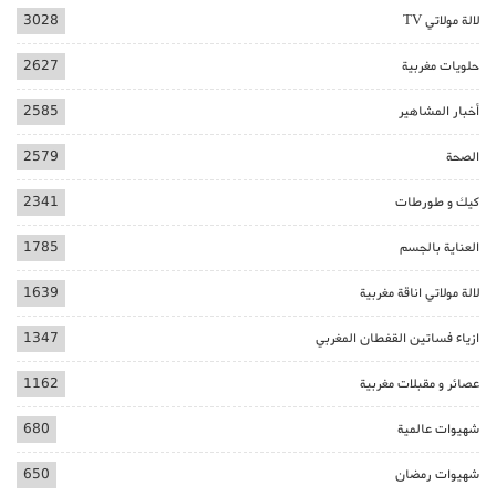
لالة مولاتي TV
3028
حلويات مغربية
2627
أخبار المشاهير
2585
الصحة
2579
كيك و طورطات
2341
العناية بالجسم
1785
لالة مولاتي اناقة مغربية
1639
ازياء فساتين القفطان المغربي
1347
عصائر و مقبلات مغربية
1162
شهيوات عالمية
680
شهيوات رمضان
650