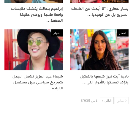
يسار لمغاري: “لا أبحث عن الضحك
إبراهيم بنمالك يكشف ملابسات
السريع بل عن كوميديا…
واقعة طنجة ويوضح حقيقة
الصفعة…
اخبار
اخبار
نادية آيت تبرز شغفها بالتمثيل
شيماء عبد العزيز تشعل الجدل
وتؤكد تمسكها بالأدوار التي…
بتصريح سياسي حول مستقبل
القيادة…
سابق
التالى
1 من 6٬935