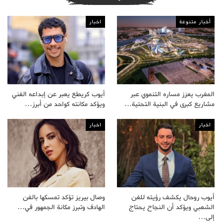
أخبار متنوعة
اخبار
المغرب يعزز مساره التنموي عبر
أيوب كريطع يعبر عن إبداعه الفني
مشاريع كبرى في البنية التحتية…
ويؤكد مكانته كواحد من أبرز…
اخبار
اخبار
أيوب روحال يكشف رؤيته للفن
وصال بيريز تؤكد تمسكها بالفن
الشعبي ويؤكد أن النجاح يحتاج
الهادف وتبرز مكانة الجمهور في…
إلى…