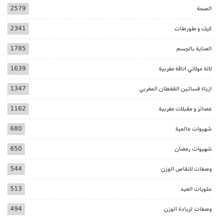
الصحة
2579
كيك و طورطات
2341
العناية بالجسم
1785
لالة مولاتي اناقة مغربية
1639
ازياء فساتين القفطان المغربي
1347
عصائر و مقبلات مغربية
1162
شهيوات عالمية
680
شهيوات رمضان
650
وصفات لانقاص الوزن
544
حلويات العيد
513
وصفات لزيادة الوزن
494