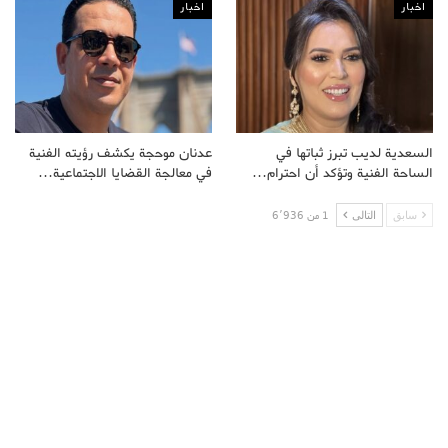
اخبار
اخبار
السعدية لديب تبرز ثباتها في
عدنان موحجة يكشف رؤيته الفنية
الساحة الفنية وتؤكد أن احترام…
في معالجة القضايا الاجتماعية…
سابق
التالى
1 من 6٬936