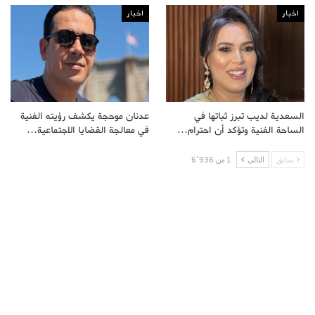
اخبار
اخبار
السعدية لديب تبرز ثباتها في
عدنان موحجة يكشف رؤيته الفنية
الساحة الفنية وتؤكد أن احترام…
في معالجة القضايا الاجتماعية…
سابق
التالى
1 من 6٬936