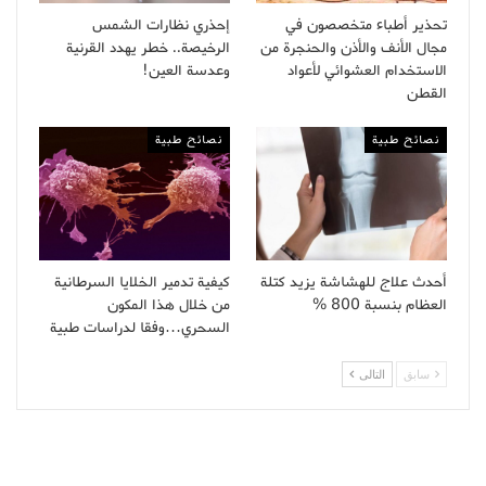
تحذير أطباء متخصصون في
إحذري نظارات الشمس
مجال الأنف والأذن والحنجرة من
الرخيصة.. خطر يهدد القرنية
الاستخدام العشوائي لأعواد
وعدسة العين!
القطن
نصائح طبية
نصائح طبية
أحدث علاج للهشاشة يزيد كتلة
كيفية تدمير الخلايا السرطانية
العظام بنسبة 800 %
من خلال هذا المكون
السحري…وفقا لدراسات طبية
سابق
التالى