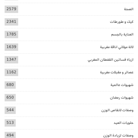
الصحة
2579
كيك و طورطات
2341
العناية بالجسم
1785
لالة مولاتي اناقة مغربية
1639
ازياء فساتين القفطان المغربي
1347
عصائر و مقبلات مغربية
1162
شهيوات عالمية
680
شهيوات رمضان
650
وصفات لانقاص الوزن
544
حلويات العيد
513
وصفات لزيادة الوزن
494