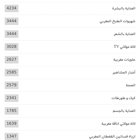
العناية بالبشرة
4234
شهيوات الطبخ المغربي
3444
العناية بالشعر
3444
لالة مولاتي TV
3028
حلويات مغربية
2627
أخبار المشاهير
2585
الصحة
2579
كيك و طورطات
2341
العناية بالجسم
1785
لالة مولاتي اناقة مغربية
1639
ازياء فساتين القفطان المغربي
1347