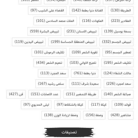
ازالة الكرش
(137)
ازالة الكلف
(140)
البشرة
(194)
الشعر
(163)
الطريقة
(130)
الفنانة دنيا بطمة
(142)
القضاء على الشيب
(97)
المقادير
(223)
المكونات
(116)
الملك محمد السادس
(101)
بسمة بوسيل
(139)
تبييض الاسنان
(231)
تبييض البشرة
(559)
تبييض الجسم
(332)
تبييض المنطقة الحساسة
(199)
تبييض اليدين
(119)
تعطير الجسم
(95)
تقوية الشعر
(109)
تكثيف الرموش
(101)
تكثيف الشعر
(195)
تلميع الاواني
(103)
تنعيم الشعر
(434)
حالات الشفاء
(124)
دنيا بطمة
(761)
سعد المجرد
(113)
سعد لمجرد
(226)
سعيدة شرف
(111)
سلمى رشيد
(167)
صباغة الشعر
(140)
طريقة التحضير
(151)
عدد الاصابات
(151)
فن
(427)
فوائد
(109)
كيكة
(117)
كيكة بالشكلاط
(97)
ليلى الحديوي
(97)
مشاهير
(428)
وصفة
(156)
وصفة لزيادة الوزن
(138)
تصنيفات