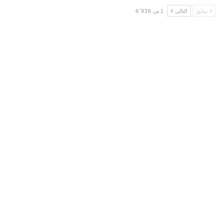
سابق
التالى
1 من 6٬936