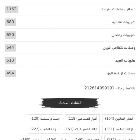
عصائر و مقبلات مغربية
1162
شهيوات عالمية
680
شهيوات رمضان
650
وصفات لانقاص الوزن
544
حلويات العيد
513
وصفات لزيادة الوزن
494
للاتصال بنا+212614999191
كلمات البحث
أخبار الفنانين
(104)
أخبار المشاهير
(118)
ابتسام تسكت
(120)
ازالة التجاعيد
(351)
ازالة الشعر الزائد
(151)
ازالة الشيب
(222)