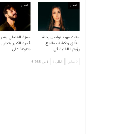
اخبار
اخبار
جنات مهيد تواصل رحلة
حمزة الفضلي يعبر
التألق وتكشف ملامح
فخره الكبير بتجارب 
رؤيتها الفنية في…
متنوعة على…
سابق
التالى
1 من 6٬935