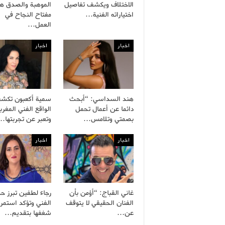
الاختلاف ويكشف تفاصيل
الموهبة والصدق هم
اختياراته الفنية…
مفتاح النجاح في
العمل…
اخبار
اخبار
هند السداسي: “أبحث
سمية أكعبون تكش
دائما عن أعمال تحمل
الواقع الفني المغرب
بصمتي وتلامس…
وتعبر عن تجربتها…
اخبار
اخبار
غاني القباج: “أؤمن بأن
رجاء لطفين تبرز ح
الفنان الحقيقي لا يتوقف
الفني وتؤكد استمرا
عن…
شغفها بتقديم…