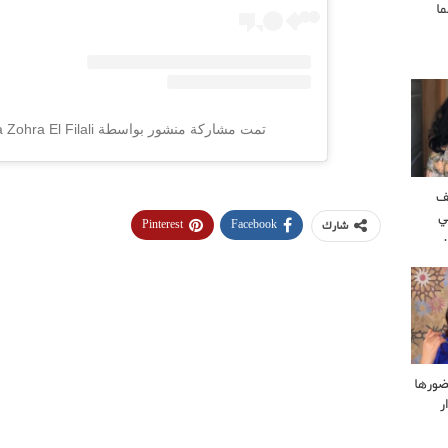
ا
تمت مشاركة منشور بواسطة ‏‎Fatima Zohra El Filali‎‏ (@‏‎dahabtenguif‎‏)
ف
ي
Pinterest
Facebook
شارك
ضورها
ر