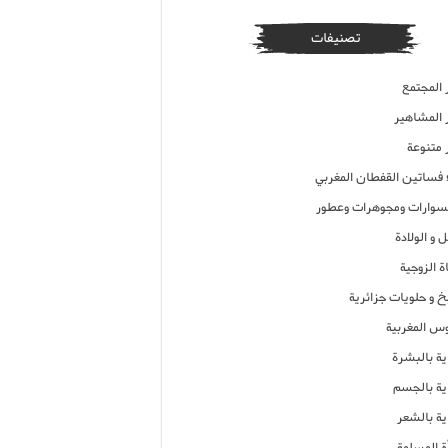
تصنيفات
 المجتمع
ر المشاهير
 متنوعة
ء فساتين القفطان المغربي
وارات ومجوهرات وعطور
 و الولادة
ة الزوجية
خ و حلويات جزائرية
وس المغربية
ية بالبشرة
اية بالجسم
ية بالشعر
ة المسلمة