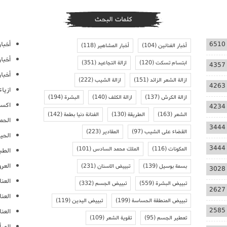
كلمات البحث
أخبار
6510
أخبار الفنانين
(104)
أخبار المشاهير
(118)
أخبا
ابتسام تسكت
(120)
ازالة التجاعيد
(351)
4357
أخبار
ازالة الشعر الزائد
(151)
ازالة الشيب
(222)
4263
ازيا
ازالة الكرش
(137)
ازالة الكلف
(140)
البشرة
(194)
اكسس
4234
الشعر
(163)
الطريقة
(130)
الفنانة دنيا بطمة
(142)
الحمل
3444
القضاء على الشيب
(97)
المقادير
(223)
الحيا
3444
المكونات
(116)
الملك محمد السادس
(101)
الطب
العر
بسمة بوسيل
(139)
تبييض الاسنان
(231)
3028
العنا
تبييض البشرة
(559)
تبييض الجسم
(332)
2627
العن
تبييض المنطقة الحساسة
(199)
تبييض اليدين
(119)
2585
العنا
تعطير الجسم
(95)
تقوية الشعر
(109)
المرأ