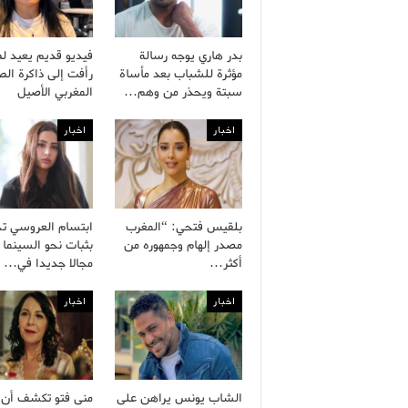
بدر هاري يوجه رسالة
فيديو قديم يعيد ل
مؤثرة للشباب بعد مأساة
رأفت إلى ذاكرة ال
سبتة ويحذر من وهم…
المغربي الأصيل
اخبار
اخبار
بلقيس فتحي: “المغرب
ابتسام العروسي ت
مصدر إلهام وجمهوره من
بثبات نحو السينما 
أكثر…
مجالا جديدا في…
اخبار
اخبار
الشاب يونس يراهن على
منى فتو تكشف أن