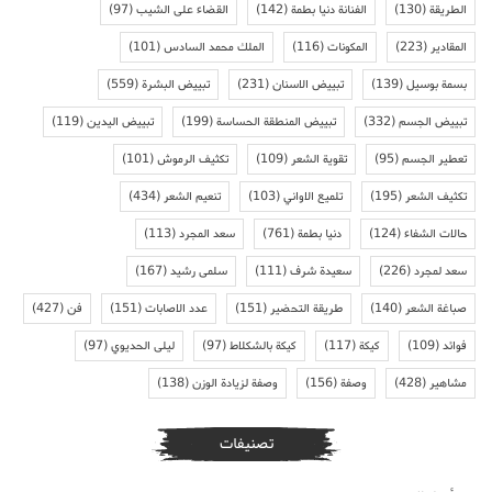
الطريقة
(130)
الفنانة دنيا بطمة
(142)
القضاء على الشيب
(97)
المقادير
(223)
المكونات
(116)
الملك محمد السادس
(101)
بسمة بوسيل
(139)
تبييض الاسنان
(231)
تبييض البشرة
(559)
تبييض الجسم
(332)
تبييض المنطقة الحساسة
(199)
تبييض اليدين
(119)
تعطير الجسم
(95)
تقوية الشعر
(109)
تكثيف الرموش
(101)
تكثيف الشعر
(195)
تلميع الاواني
(103)
تنعيم الشعر
(434)
حالات الشفاء
(124)
دنيا بطمة
(761)
سعد المجرد
(113)
سعد لمجرد
(226)
سعيدة شرف
(111)
سلمى رشيد
(167)
صباغة الشعر
(140)
طريقة التحضير
(151)
عدد الاصابات
(151)
فن
(427)
فوائد
(109)
كيكة
(117)
كيكة بالشكلاط
(97)
ليلى الحديوي
(97)
مشاهير
(428)
وصفة
(156)
وصفة لزيادة الوزن
(138)
تصنيفات