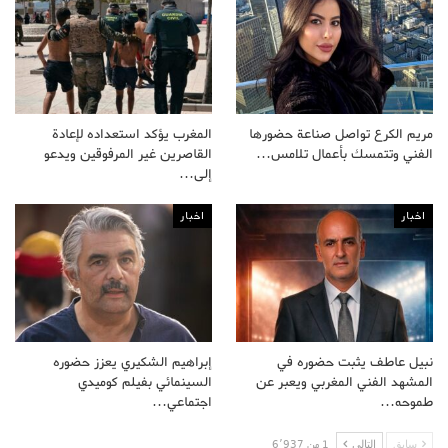
مريم الكرع تواصل صناعة حضورها
المغرب يؤكد استعداده لإعادة
الفني وتتمسك بأعمال تلامس…
القاصرين غير المرفوقين ويدعو
إلى…
اخبار
اخبار
نبيل عاطف يثبت حضوره في
إبراهيم الشكيري يعزز حضوره
المشهد الفني المغربي ويعبر عن
السينمائي بفيلم كوميدي
طموحه…
اجتماعي…
سابق
التالى
1 من 6٬937