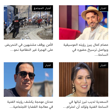
اخبار
أخبار المجتمع
عصام كمال يبرز رؤيته الموسيقية
الأمن يوقف مشتبهين في التحريض
ويواصل ترسيخ حضوره في
على الهجرة غير النظامية نحو…
الساحة…
اخبار
اخبار
السعدية لديب تبرز ثباتها في
عدنان موحجة يكشف رؤيته الفنية
الساحة الفنية وتؤكد أن احترام…
في معالجة القضايا الاجتماعية…