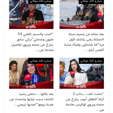
ميكرو لالة مولاتي
ميكرو لالة مولاتي
بعد نجاته من جحيم سبتة
“الحب والسحر كلفني 54
المحتلة رضى يكشف لأول
مليون وخدمتي”دركي سابق
مرة“كنا ضاحكين وفجأة عشنا
يخرج عن صمته ويروي تفاصيل
أكفس أيام…
صادمة عن…
ميكرو لالة مولاتي
ميكرو لالة مولاتي
“عشت العــ..ــذاب 3
بعد بكائها …سلمى رشيد
أيام”الطفل أيوب يخرج عن
تكشف سبب غيابها وتتحدث عن
صمته ويروي كواليس صادمة
هدية زوجها”اهديها لزوجي…
من…