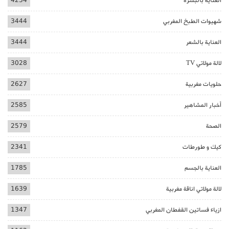
العناية بالبشرة
4234
شهيوات الطبخ المغربي
3444
العناية بالشعر
3444
لالة مولاتي TV
3028
حلويات مغربية
2627
أخبار المشاهير
2585
الصحة
2579
كيك و طورطات
2341
العناية بالجسم
1785
لالة مولاتي اناقة مغربية
1639
ازياء فساتين القفطان المغربي
1347