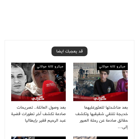
قد يعجبك ايضا
ميكرو لالة مولاتي
ميكرو لالة مولاتي
بعد مناشدتها للعثورعليهما
بعد وصول العائلة.. تصريحات
خديجة تلتقي شقيقيها وتكشف
صادمة تكشف آخر تطورات قضية
حقائق صادمة عن رحلة العبور
عبد الرحيم فقير بإيطاليا
إلى…