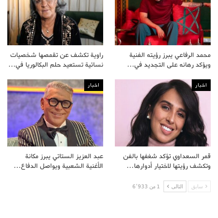
محمد الرفاعي يبرز رؤيته الفنية
راوية تكشف عن تقمصها شخصيات
ويؤكد رهانه على التجديد في…
نسائية تستعيد حلم البكالوريا في…
اخبار
اخبار
قمر السعداوي تؤكد شغفها بالفن
عبد العزيز الستاتي يبرز مكانة
وتكشف رؤيتها لاختيار أدوارها…
الأغنية الشعبية ويواصل الدفاع…
سابق
التالى
1 من 6٬933