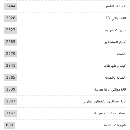
العناية بالشعر
3444
لالة مولاتي TV
3028
حلويات مغربية
2627
أخبار المشاهير
2585
الصحة
2579
كيك و طورطات
2341
العناية بالجسم
1785
لالة مولاتي اناقة مغربية
1639
ازياء فساتين القفطان المغربي
1347
عصائر و مقبلات مغربية
1162
شهيوات عالمية
680