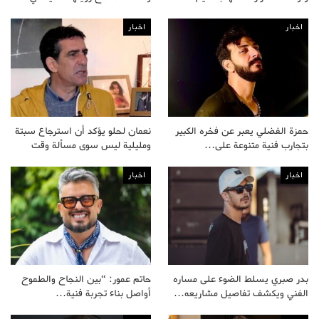
اخبار
اخبار
حمزة الفضلي يعبر عن فخره الكبير
نعمان لحلو يؤكد أن استرجاع سبتة
بتجارب فنية متنوعة على…
ومليلية ليس سوى مسألة وقت
اخبار
اخبار
بدر صبري يسلط الضوء على مساره
حاتم عمور: “بين النجاح والطموح
الفني ويكشف تفاصيل مشاريعه…
أواصل بناء تجربة فنية…