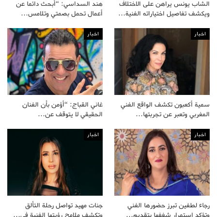
الشاب يونس يراهن على الاختلاف
هند السداسي: “أبحث دائما عن
ويكشف تفاصيل اختياراته الفنية…
أعمال تحمل بصمتي وتلامس…
اخبار
اخبار
سمية أكعبون تكشف الواقع الفني
غاني القباج: “أؤمن بأن الفنان
المغربي وتعبر عن تجربتها…
الحقيقي لا يتوقف عن…
اخبار
اخبار
رجاء لطفين تبرز حضورها الفني
جنات مهيد تواصل رحلة التألق
وتؤكد استمرار شغفها بتقديم…
وتكشف ملامح رؤيتها الفنية في…