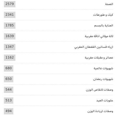
الصحة
2579
كيك و طورطات
2341
العناية بالجسم
1785
لالة مولاتي اناقة مغربية
1639
ازياء فساتين القفطان المغربي
1347
عصائر و مقبلات مغربية
1162
شهيوات عالمية
680
شهيوات رمضان
650
وصفات لانقاص الوزن
544
حلويات العيد
513
وصفات لزيادة الوزن
494