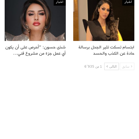
اخبار
اخبار
ابتسام تسكت تثير الجدل برسالة
شذى حسون: “أحرص على أن يكون
حادة عن الكذب والحسد
أي عمل جزء من مشروع فني…
سابق
التالى
1 من 6٬935