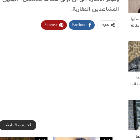
المشاهدين المغاربة.
سكها
مكانة
Pinterest
Facebook
شارك
ا
ائما
قد يعجبك ايضا
ط