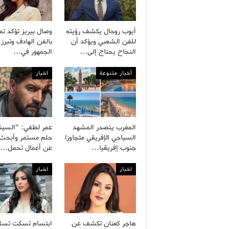
أيوب روحال يكشف رؤيته
وصال بيريز تؤكد تم
للفن الشعبي ويؤكد أن
بالفن الهادف وتبرز 
النجاح يحتاج إلى…
الجمهور في…
أخبار متنوعة
اخبار
المغرب يتصدر المشهد
عمر لطفي: “السينم
السياحي الإفريقي متجاوزا
حلم مستمر وأبحث د
جنوب إفريقيا…
عن أعمال تحمل…
اخبار
اخبار
هاجر كعنان تكشف عن
ابتسام تسكت تسل