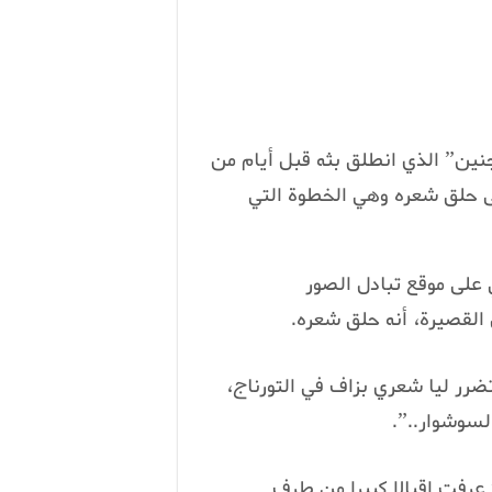
نين” الذي انطلق بثه قبل أيام من
ى حلق شعره وهي الخطوة التي
على موقع تبادل الصور
لقصيرة، أنه حلق شعره.
رر ليا شعري بزاف في التورناج،
لسوشوار..”.
عرفت إقبالا كبيرا من طرف