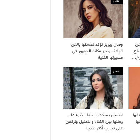
اخبار
فن
وصال بيريز تؤكد تمسكها بالفن
تاج
الهادف وتبرز مكانة الجمهور في
ارج…
مسيرتها الفنية
اخبار
تها
ابتسام تسكت تسلط الضوء على
ها
رحلتها بين الغناء والتمثيل وتراهن
على تجارب أكثر نضجا