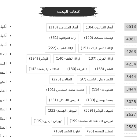
كلمات البحث
أخبار
6513
أخبار الفنانين
(104)
أخبار المشاهير
(118)
أخبا
ابتسام تسكت
(120)
ازالة التجاعيد
(351)
4361
أخبار
ازالة الشعر الزائد
(151)
ازالة الشيب
(222)
4263
ازيا
ازالة الكرش
(137)
ازالة الكلف
(140)
البشرة
(194)
اكسس
4234
الشعر
(163)
الطريقة
(130)
الفنانة دنيا بطمة
(142)
الحمل
3444
القضاء على الشيب
(97)
المقادير
(223)
الحيا
3444
المكونات
(116)
الملك محمد السادس
(101)
الطب
العر
بسمة بوسيل
(139)
تبييض الاسنان
(231)
3028
العنا
تبييض البشرة
(559)
تبييض الجسم
(332)
2627
العن
تبييض المنطقة الحساسة
(199)
تبييض اليدين
(119)
2585
العنا
تعطير الجسم
(95)
تقوية الشعر
(109)
المرأ