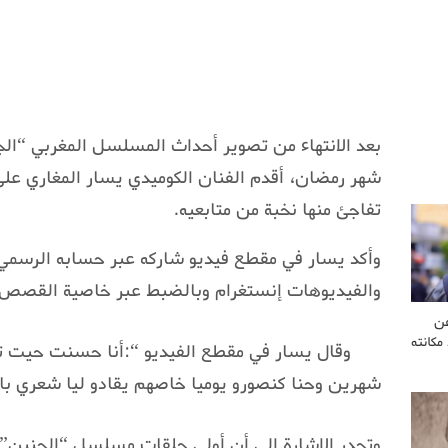
بعد الانتهاء من تصوير أحداث المسلسل المغربي “الج
شهر رمضان، أقدم الفنان الكوميدي يسار المغاري عل
تفاجئ منها نخبة من متابعيه.
وأكد يسار في مقطع فيديو شاركه عبر حسابه الرسمي 
والفيديوهات إنستغرام وبالضبط عبر خاصية القصص ا
عن
مكانته
وقال يسار في مقطع الفيديو “:أنا حسنت حيت تض
شهرين وحنا كنصورو يوميا خاصهم يقادو ليا شعري با
وتجدر الإشارة إلى أن أولى حلقات مسلسل “الجنين” 