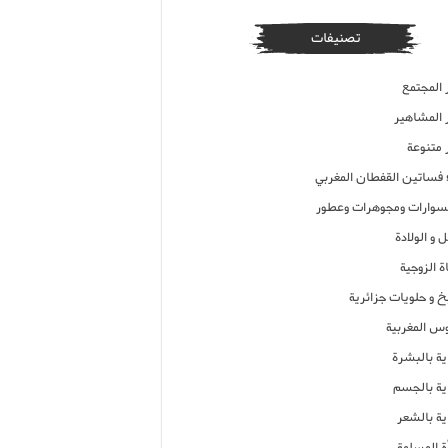
تصنيفات
 المجتمع
ر المشاهير
 متنوعة
ء فساتين القفطان المغربي
وارات ومجوهرات وعطور
 و الولادة
ة الزوجية
خ و حلويات جزائرية
وس المغربية
ية بالبشرة
اية بالجسم
ية بالشعر
ة المسلمة