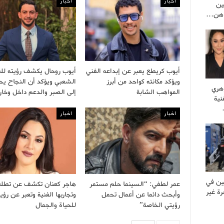
اخبار
اخبار
ين
راهن…
أيوب كريطع يعبر عن إبداعه الفني
أيوب روحال يكشف رؤيته لل
ويؤكد مكانته كواحد من أبرز
الشعبي ويؤكد أن النجاح يح
وهري
المواهب الشابة
إلى الصبر والدعم داخل وخ
نية
اخبار
اخبار
ين في
عمر لطفي: “السينما حلم مستمر
هاجر كعنان تكشف عن تطلعا
ة غير
وأبحث دائما عن أعمال تحمل
وتجاربها الفنية وتعبر عن رؤيت
رؤيتي الخاصة”
للحياة والجمال