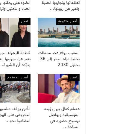
تطلعاتها وتجاربها الفنية
الضوء على رحلتها ب
وتعبر عن رؤيتها…
الغناء والتمثيل وت
أخبار متنوعة
اخبار
المغرب يرفع عدد محطات
فاطمة الزهراء الج
تحلية مياه البحر إلى 36
تعبر عن تجربتها الف
بحلول 2030
وتؤكد أن الشهرة…
اخبار
أخبار المجتمع
عصام كمال يبرز رؤيته
الأمن يوقف مشتبه
الموسيقية ويواصل
التحريض على الهجر
ترسيخ حضوره في
النظامية نحو…
الساحة…