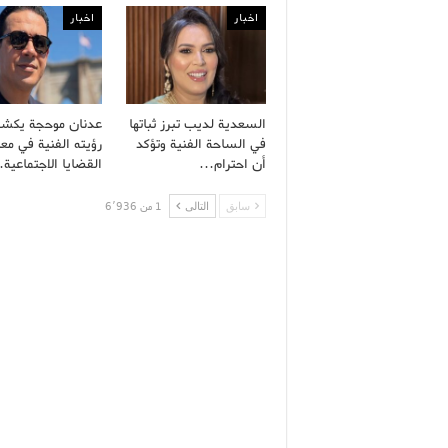
اخبار
اخبار
السعدية لديب تبرز ثباتها
عدنان موحجة يكش
في الساحة الفنية وتؤكد
رؤيته الفنية في معا
أن احترام…
القضايا الاجتماعية
سابق
التالى
1 من 6٬936