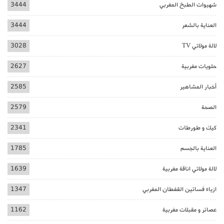
شهيوات الطبخ المغربي
3444
العناية بالشعر
3444
لالة مولاتي TV
3028
حلويات مغربية
2627
أخبار المشاهير
2585
الصحة
2579
كيك و طورطات
2341
العناية بالجسم
1785
لالة مولاتي اناقة مغربية
1639
ازياء فساتين القفطان المغربي
1347
عصائر و مقبلات مغربية
1162