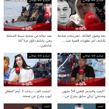
ميكرو لالة مولاتي
ميكرو لالة مولاتي
بعد وصول العائلة.. تصريحات صادمة
بعد نجاته من جحيم سبتة المحتلة
تكشف آخر تطورات قضية عبد…
رضى يكشف لأول مرة“كنا
ضاحكين…
ميكرو لالة مولاتي
ميكرو لالة مولاتي
“الحب والسحر كلفني 54 مليون
“عشت العــ..ــذاب 3 أيام”الطفل
وخدمتي”دركي سابق يخرج عن…
أيوب يخرج عن صمته…
اخبار
اخبار