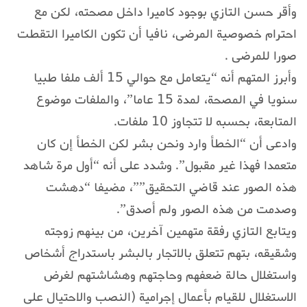
وأقر حسن التازي بوجود كاميرا داخل مصحته، لكن مع
احترام خصوصية المرضى، نافيا أن تكون الكاميرا التقطت
صورا للمرضى .
وأبرز المتهم أنه “يتعامل مع حوالي 15 ألف ملفا طبيا
سنويا في المصحة، لمدة 15 عاما”، والملفات موضوع
المتابعة، بحسبه لا تتجاوز 10 ملفات.
وادعى أن “الخطأ وارد ونحن بشر لكن الخطأ إن كان
متعمدا فهذا غير مقبول”. وشدد على أنه “أول مرة شاهد
هذه الصور عند قاضي التحقيق””، مضيفا “دهشت
وصدمت من هذه الصور ولم أصدق”.
ويتابع التازي رفقة متهمين آخرين، من بينهم زوجته
وشقيقه، بتهم تتعلق بالاتجار بالبشر باستدراج أشخاص
واستغلال حالة ضعفهم وحاجتهم وهشاشتهم لغرض
الاستغلال للقيام بأعمال إجرامية (النصب والاحتيال على