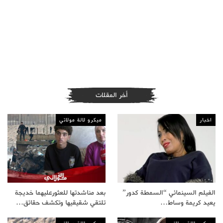
أخر المقلات
اخبار
ميكرو لالة مولاتي
الفيلم السينمائي “السمطة كدور”
بعد مناشدتها للعثورعليهما خديجة
يعيد كريمة وساط…
تلتقي شقيقيها وتكشف حقائق…