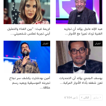
عبد الإله عاجل يؤكد أن تجاربه
كريمة غيث: “بين الغناء والتمثيل
الفنية تزداد تميزا مع الأدوار…
أبني تجربة تعكس شخصيتي…
اخبار
اخبار
يوسف الجندي يؤكد أن التحديات
أمين بودشارت يكشف سر نجاح
تعزز شغفه بأداء الأدوار المركبة…
تجربته الموسيقية ويعيد رسم
علاقة…
سابق
التالى
1 من 6٬934