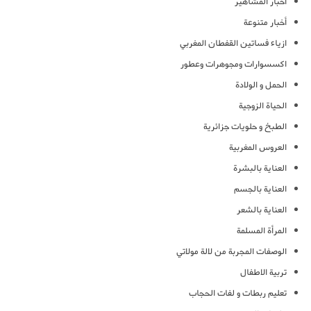
أخبار المشاهير
أخبار متنوعة
ازياء فساتين القفطان المغربي
اكسسوارات ومجوهرات وعطور
الحمل و الولادة
الحياة الزوجية
الطبخ و حلويات جزائرية
العروس المغربية
العناية بالبشرة
العناية بالجسم
العناية بالشعر
المرأة المسلمة
الوصفات المجربة من لالة مولاتي
تربية الاطفال
تعليم ربطات و لفات الحجاب