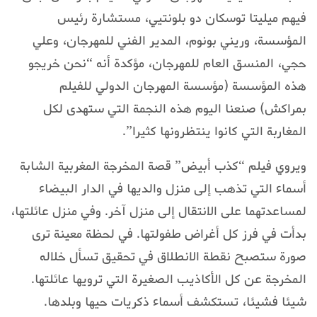
فيهم ميليتا توسكان دو بلونتيي، مستشارة رئيس
المؤسسة، وريني بونوم، المدير الفني للمهرجان، وعلي
حجي، المنسق العام للمهرجان، مؤكدة أنه “نحن خريجو
هذه المؤسسة (مؤسسة المهرجان الدولي للفيلم
بمراكش) صنعنا اليوم هذه النجمة التي ستهدى لكل
المغاربة التي كانوا ينتظرونها كثيرا”.
ويروي فيلم “كذب أبيض” قصة المخرجة المغربية الشابة
أسماء التي تذهب إلى منزل والديها في الدار البيضاء
لمساعدتهما على الانتقال إلى منزل آخر. وفي منزل عائلتها،
بدأت في فرز كل أغراض طفولتها. في لحظة معينة ترى
صورة ستصبح نقطة الانطلاق في تحقيق تسأل خلاله
المخرجة عن كل الأكاذيب الصغيرة التي ترويها عائلتها.
شيئا فشيئا، تستكشف أسماء ذكريات حيها وبلدها.