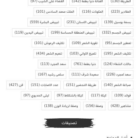
الطريقة
(130)
الفنانة دنيا بطمة
(142)
القضاء على الشيب
(97)
المقادير
(223)
المكونات
(116)
الملك محمد السادس
(101)
بسمة بوسيل
(139)
تبييض الاسنان
(231)
تبييض البشرة
(559)
تبييض الجسم
(332)
تبييض المنطقة الحساسة
(199)
تبييض اليدين
(119)
تعطير الجسم
(95)
تقوية الشعر
(109)
تكثيف الرموش
(101)
تكثيف الشعر
(195)
تلميع الاواني
(103)
تنعيم الشعر
(434)
حالات الشفاء
(124)
دنيا بطمة
(761)
سعد المجرد
(113)
سعد لمجرد
(226)
سعيدة شرف
(111)
سلمى رشيد
(167)
صباغة الشعر
(140)
طريقة التحضير
(151)
عدد الاصابات
(151)
فن
(427)
فوائد
(109)
كيكة
(117)
كيكة بالشكلاط
(97)
ليلى الحديوي
(97)
مشاهير
(428)
وصفة
(156)
وصفة لزيادة الوزن
(138)
تصنيفات
أخبار المجتمع