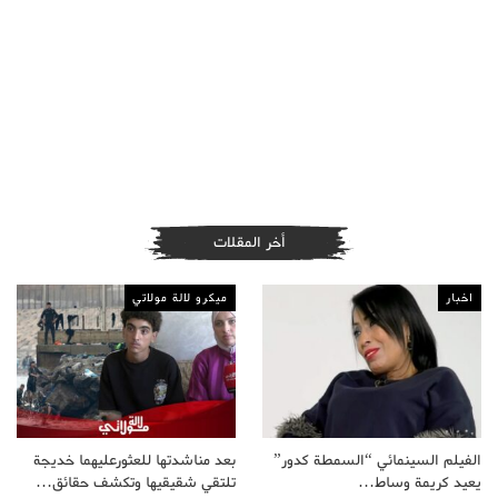
أخر المقلات
اخبار
ميكرو لالة مولاتي
الفيلم السينمائي “السمطة كدور”
بعد مناشدتها للعثورعليهما خديجة
يعيد كريمة وساط…
تلتقي شقيقيها وتكشف حقائق…