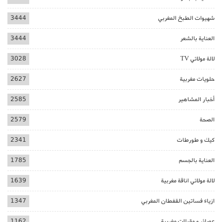
شهيوات الطبخ المغربي
3444
العناية بالشعر
3444
لالة مولاتي TV
3028
حلويات مغربية
2627
أخبار المشاهير
2585
الصحة
2579
كيك و طورطات
2341
العناية بالجسم
1785
لالة مولاتي اناقة مغربية
1639
ازياء فساتين القفطان المغربي
1347
عصائر و مقبلات مغربية
1162