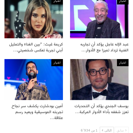
اخبار
اخبار
عبد الإله عاجل يؤكد أن تجاربه
كريمة غيث: “بين الغناء والتمثيل
الفنية تزداد تميزا مع الأدوار…
أبني تجربة تعكس شخصيتي…
اخبار
اخبار
يوسف الجندي يؤكد أن التحديات
أمين بودشارت يكشف سر نجاح
تعزز شغفه بأداء الأدوار المركبة…
تجربته الموسيقية ويعيد رسم
علاقة…
سابق
التالى
1 من 6٬934