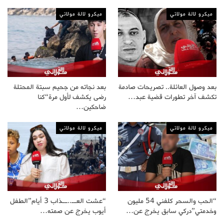
ميكرو لالة مولاتي
ميكرو لالة مولاتي
بعد وصول العائلة.. تصريحات صادمة
بعد نجاته من جحيم سبتة المحتلة
تكشف آخر تطورات قضية عبد…
رضى يكشف لأول مرة“كنا
ضاحكين…
ميكرو لالة مولاتي
ميكرو لالة مولاتي
“الحب والسحر كلفني 54 مليون
“عشت العــ..ــذاب 3 أيام”الطفل
وخدمتي”دركي سابق يخرج عن…
أيوب يخرج عن صمته…