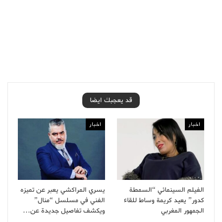
قد يعجبك ايضا
اخبار
اخبار
الفيلم السينمائي “السمطة
يسري المراكشي يعبر عن تميزه
كدور” يعيد كريمة وساط للقاء
الفني في مسلسل “منال”
الجمهور المغربي
ويكشف تفاصيل جديدة عن…