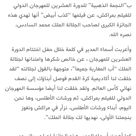
ب”النجمة الذهبية” للدورة العشرين للمهرجان الدولي
للفيلم بمراكش، عن فيلمها “كذب أبيض” أنها تهدي هذه
الجائزة الكبرى لصاحب الجلالة الملك محمد السادس،
نصره الله.
وأعربت أسماء المدير في كلمة خلال حفل اختتام الدورة
العشرين للمهرجان ، عن خالص شكرها وامتنانها لجلالة
الملك “أب المغاربة جميعا”، متوجهة بالقول لجلالته “لقد
خلقت لنا أكاديمية كرة القدم فوصل أبناؤك إلى نصف
نهائي كأس العالم. ولقد خلقت لنا أيضا مؤسسة المهرجان
الدولي للفيلم بمراكش، ثم ورشات الأطلس، وها نحن
اليوم، أبناء ورشات الأطلس، نزأر في مراكش ونفوز
بنجمتنا الأولى، نهديها لك جلالة الملك”.
كما أهدت أسماء المدير هذه الجائزة لصاحب السمو