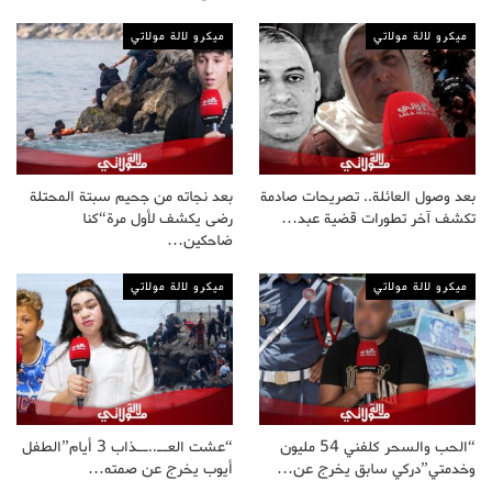
ميكرو لالة مولاتي
ميكرو لالة مولاتي
بعد وصول العائلة.. تصريحات صادمة
بعد نجاته من جحيم سبتة المحتلة
تكشف آخر تطورات قضية عبد…
رضى يكشف لأول مرة“كنا
ضاحكين…
ميكرو لالة مولاتي
ميكرو لالة مولاتي
“الحب والسحر كلفني 54 مليون
“عشت العــ..ــذاب 3 أيام”الطفل
وخدمتي”دركي سابق يخرج عن…
أيوب يخرج عن صمته…