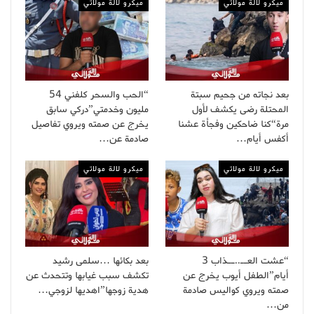
ميكرو لالة مولاتي
ميكرو لالة مولاتي
بعد نجاته من جحيم سبتة
“الحب والسحر كلفني 54
المحتلة رضى يكشف لأول
مليون وخدمتي”دركي سابق
مرة“كنا ضاحكين وفجأة عشنا
يخرج عن صمته ويروي تفاصيل
أكفس أيام…
صادمة عن…
ميكرو لالة مولاتي
ميكرو لالة مولاتي
“عشت العــ..ــذاب 3
بعد بكائها …سلمى رشيد
أيام”الطفل أيوب يخرج عن
تكشف سبب غيابها وتتحدث عن
صمته ويروي كواليس صادمة
هدية زوجها”اهديها لزوجي…
من…