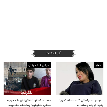
أخر المقلات
اخبار
ميكرو لالة مولاتي
الفيلم السينمائي “السمطة كدور”
بعد مناشدتها للعثورعليهما خديجة
يعيد كريمة وساط…
تلتقي شقيقيها وتكشف حقائق…