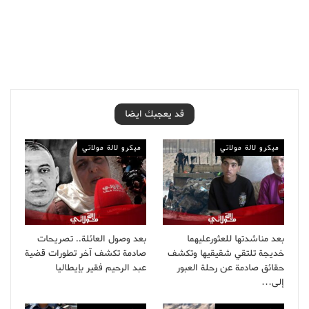
قد يعجبك ايضا
ميكرو لالة مولاتي
ميكرو لالة مولاتي
بعد مناشدتها للعثورعليهما
بعد وصول العائلة.. تصريحات
خديجة تلتقي شقيقيها وتكشف
صادمة تكشف آخر تطورات قضية
حقائق صادمة عن رحلة العبور
عبد الرحيم فقير بإيطاليا
إلى…