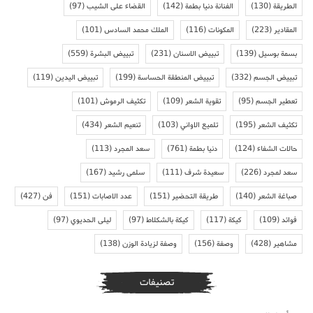
الطريقة
(130)
الفنانة دنيا بطمة
(142)
القضاء على الشيب
(97)
المقادير
(223)
المكونات
(116)
الملك محمد السادس
(101)
بسمة بوسيل
(139)
تبييض الاسنان
(231)
تبييض البشرة
(559)
تبييض الجسم
(332)
تبييض المنطقة الحساسة
(199)
تبييض اليدين
(119)
تعطير الجسم
(95)
تقوية الشعر
(109)
تكثيف الرموش
(101)
تكثيف الشعر
(195)
تلميع الاواني
(103)
تنعيم الشعر
(434)
حالات الشفاء
(124)
دنيا بطمة
(761)
سعد المجرد
(113)
سعد لمجرد
(226)
سعيدة شرف
(111)
سلمى رشيد
(167)
صباغة الشعر
(140)
طريقة التحضير
(151)
عدد الاصابات
(151)
فن
(427)
فوائد
(109)
كيكة
(117)
كيكة بالشكلاط
(97)
ليلى الحديوي
(97)
مشاهير
(428)
وصفة
(156)
وصفة لزيادة الوزن
(138)
تصنيفات