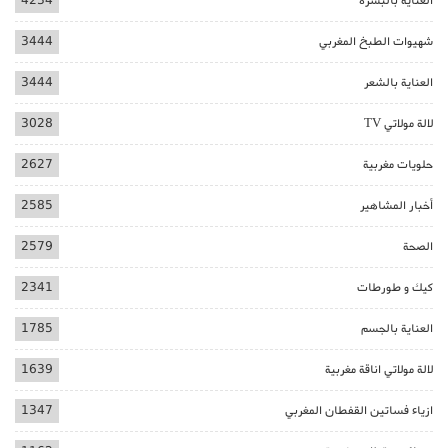
العناية بالبشرة
4234
شهيوات الطبخ المغربي
3444
العناية بالشعر
3444
لالة مولاتي TV
3028
حلويات مغربية
2627
أخبار المشاهير
2585
الصحة
2579
كيك و طورطات
2341
العناية بالجسم
1785
لالة مولاتي اناقة مغربية
1639
ازياء فساتين القفطان المغربي
1347