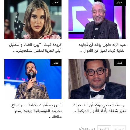
اخبار
اخبار
عبد الإله عاجل يؤكد أن تجاربه
كريمة غيث: “بين الغناء والتمثيل
الفنية تزداد تميزا مع الأدوار…
أبني تجربة تعكس شخصيتي…
اخبار
اخبار
يوسف الجندي يؤكد أن التحديات
أمين بودشارت يكشف سر نجاح
تعزز شغفه بأداء الأدوار المركبة…
تجربته الموسيقية ويعيد رسم
علاقة…
سابق
التالى
1 من 6٬934