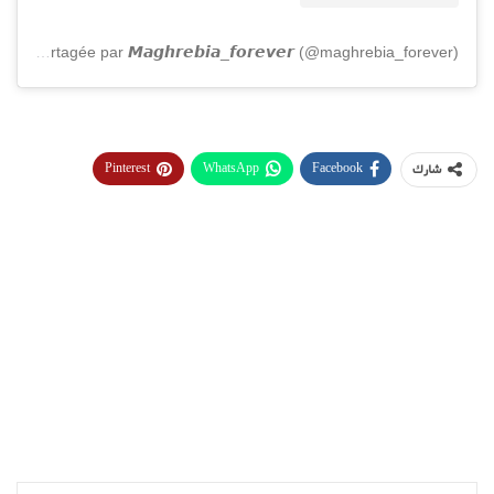
Une publication partagée par 𝙈𝙖𝙜𝙝𝙧𝙚𝙗𝙞𝙖_𝙛𝙤𝙧𝙚𝙫𝙚𝙧 (@maghrebia_forever)
Pinterest
WhatsApp
Facebook
شارك