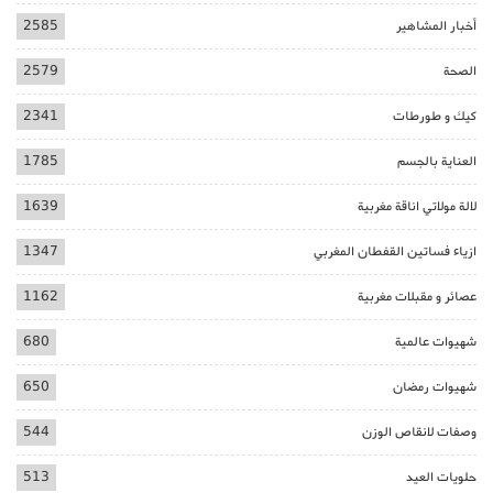
أخبار المشاهير
2585
الصحة
2579
كيك و طورطات
2341
العناية بالجسم
1785
لالة مولاتي اناقة مغربية
1639
ازياء فساتين القفطان المغربي
1347
عصائر و مقبلات مغربية
1162
شهيوات عالمية
680
شهيوات رمضان
650
وصفات لانقاص الوزن
544
حلويات العيد
513