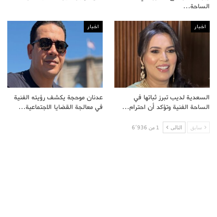
الساحة…
اخبار
اخبار
السعدية لديب تبرز ثباتها في
عدنان موحجة يكشف رؤيته الفنية
الساحة الفنية وتؤكد أن احترام…
في معالجة القضايا الاجتماعية…
سابق
التالى
1 من 6٬936