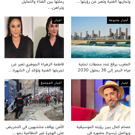
وتجاربها الفنية وتعبر عن رؤيتها…
رحلتها بين الغناء والتمثيل
وتراهن…
أخبار متنوعة
اخبار
المغرب يرفع عدد محطات تحلية
فاطمة الزهراء الجوهري تعبر عن
مياه البحر إلى 36 بحلول 2030
تجربتها الفنية وتؤكد أن الشهرة…
اخبار
أخبار المجتمع
عصام كمال يبرز رؤيته الموسيقية
الأمن يوقف مشتبهين في التحريض
ويواصل ترسيخ حضوره في
على الهجرة غير النظامية نحو…