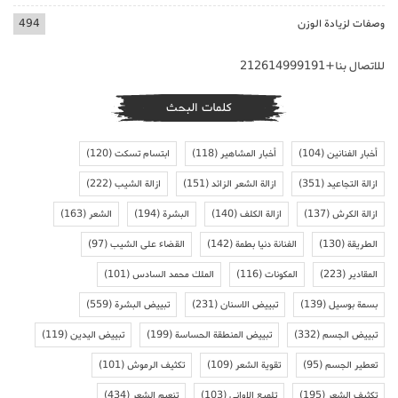
وصفات لزيادة الوزن
494
للاتصال بنا+212614999191
كلمات البحث
أخبار الفنانين
(104)
أخبار المشاهير
(118)
ابتسام تسكت
(120)
ازالة التجاعيد
(351)
ازالة الشعر الزائد
(151)
ازالة الشيب
(222)
ازالة الكرش
(137)
ازالة الكلف
(140)
البشرة
(194)
الشعر
(163)
الطريقة
(130)
الفنانة دنيا بطمة
(142)
القضاء على الشيب
(97)
المقادير
(223)
المكونات
(116)
الملك محمد السادس
(101)
بسمة بوسيل
(139)
تبييض الاسنان
(231)
تبييض البشرة
(559)
تبييض الجسم
(332)
تبييض المنطقة الحساسة
(199)
تبييض اليدين
(119)
تعطير الجسم
(95)
تقوية الشعر
(109)
تكثيف الرموش
(101)
تكثيف الشعر
(195)
تلميع الاواني
(103)
تنعيم الشعر
(434)