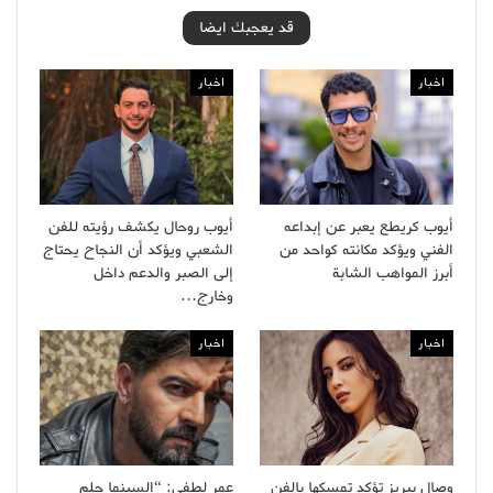
قد يعجبك ايضا
اخبار
اخبار
أيوب كريطع يعبر عن إبداعه
أيوب روحال يكشف رؤيته للفن
الفني ويؤكد مكانته كواحد من
الشعبي ويؤكد أن النجاح يحتاج
أبرز المواهب الشابة
إلى الصبر والدعم داخل
وخارج…
اخبار
اخبار
وصال بيريز تؤكد تمسكها بالفن
عمر لطفي: “السينما حلم