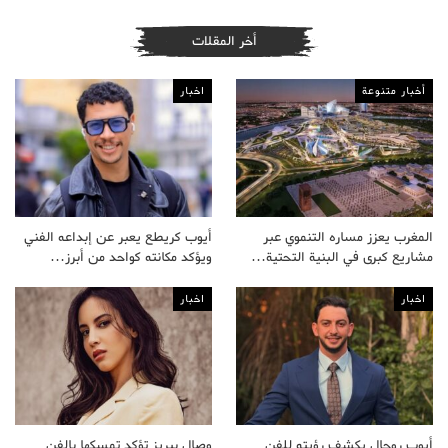
أخر المقلات
أخبار متنوعة
اخبار
المغرب يعزز مساره التنموي عبر
أيوب كريطع يعبر عن إبداعه الفني
مشاريع كبرى في البنية التحتية…
ويؤكد مكانته كواحد من أبرز…
اخبار
اخبار
أيوب روحال يكشف رؤيته للفن
وصال بيريز تؤكد تمسكها بالفن