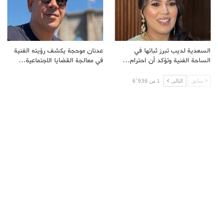
السعدية لديب تبرز ثباتها في
عدنان موحجة يكشف رؤيته الفنية
الساحة الفنية وتؤكد أن احترام…
في معالجة القضايا الاجتماعية…
سابق
التالى
1 من 6٬936