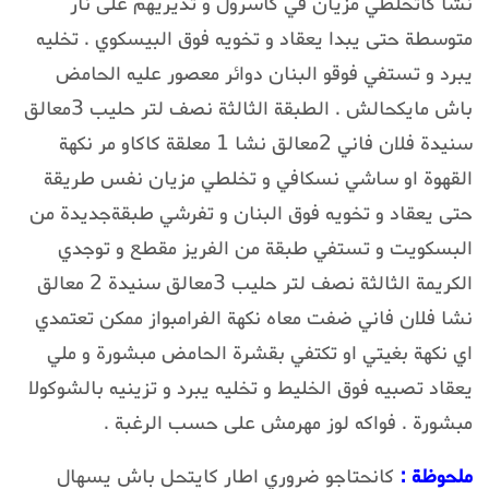
نشا كاتخلطي مزيان في كاسرول و تديريهم على نار
متوسطة حتى يبدا يعقاد و تخويه فوق البيسكوي . تخليه
يبرد و تستفي فوقو البنان دوائر معصور عليه الحامض
باش مايكحالش . الطبقة الثالثة نصف لتر حليب 3معالق
سنيدة فلان فاني 2معالق نشا 1 معلقة كاكاو مر نكهة
القهوة او ساشي نسكافي و تخلطي مزيان نفس طريقة
حتى يعقاد و تخويه فوق البنان و تفرشي طبقةجديدة من
البسكويت و تستفي طبقة من الفريز مقطع و توجدي
الكريمة الثالثة نصف لتر حليب 3معالق سنيدة 2 معالق
نشا فلان فاني ضفت معاه نكهة الفرامبواز ممكن تعتمدي
اي نكهة بغيتي او تكتفي بقشرة الحامض مبشورة و ملي
يعقاد تصبيه فوق الخليط و تخليه يبرد و تزينيه بالشوكولا
مبشورة . فواكه لوز مهرمش على حسب الرغبة .
ملحوظة :
كانحتاجو ضروري اطار كايتحل باش يسهال