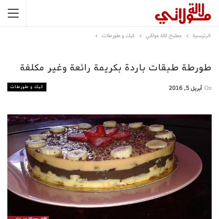
الرئيسية
مطبخ لالة مولاتي
كيك و طورطات
طورطة طبقات باردة بكريمة رائعة وغير مكلفة
كيك و طورطات
On
أبريل 5, 2016