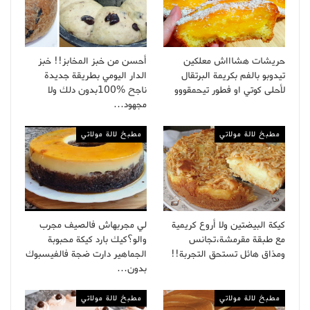
حريشات هشاااش معلكين
أحسن من خبز المخابز!! خبز
تيدوبو بالفم بكريمة البرتقال
الدار اليومي بطريقة جديدة
لأحلى كوتي او فطور تيحمقووو
ناجح %100بدون دلك ولا
مجهود…
مطبخ لالة مولاتي
مطبخ لالة مولاتي
كيكة البيضتين ولا أروع كريمية
لي مجربهاش فالصيف مجرب
مع طبقة مقرمشة،تجانس
والو؟كيك بارد كيكة محبوبة
ومذاق هائل تستحق التجربة!!
الجماهير دارت ضجة فالفيسبوك
بدون…
مطبخ لالة مولاتي
مطبخ لالة مولاتي