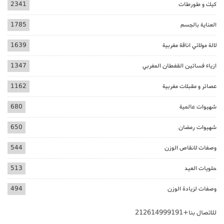
كيك و طورطات
2341
العناية بالجسم
1785
لالة مولاتي اناقة مغربية
1639
ازياء فساتين القفطان المغربي
1347
عصائر و مقبلات مغربية
1162
شهيوات عالمية
680
شهيوات رمضان
650
وصفات لانقاص الوزن
544
حلويات العيد
513
وصفات لزيادة الوزن
494
للاتصال بنا+212614999191