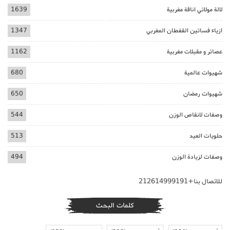
لالة مولاتي اناقة مغربية
1639
ازياء فساتين القفطان المغربي
1347
عصائر و مقبلات مغربية
1162
شهيوات عالمية
680
شهيوات رمضان
650
وصفات لانقاص الوزن
544
حلويات العيد
513
وصفات لزيادة الوزن
494
للاتصال بنا+212614999191
كلمات البحث