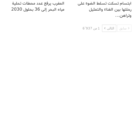
ابتسام تسكت تسلط الضوء على
المغرب يرفع عدد محطات تحلية
رحلتها بين الغناء والتمثيل
مياه البحر إلى 36 بحلول 2030
وتراهن…
سابق
التالى
1 من 6٬937