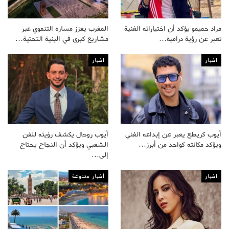
مراد حميمو يؤكد أن اختياراته الفنية
المغرب يعزز مساره التنموي عبر
تعبر عن رؤية درامية…
مشاريع كبرى في البنية التحتية…
اخبار
اخبار
أيوب كريطع يعبر عن إبداعه الفني
أيوب روحال يكشف رؤيته للفن
ويؤكد مكانته كواحد من أبرز…
الشعبي ويؤكد أن النجاح يحتاج
إلى…
اخبار
أخبار متنوعة