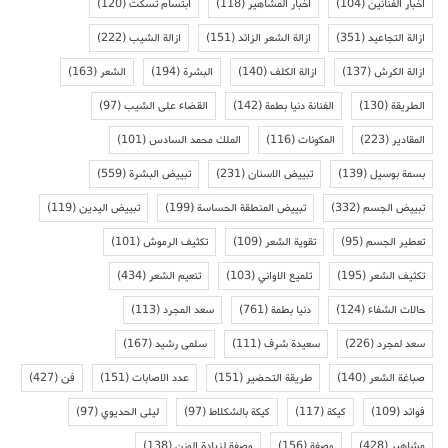
أخبار الفنانين
(104)
أخبار المشاهير
(118)
ابتسام تسكت
(120)
ازالة التجاعيد
(351)
ازالة الشعر الزائد
(151)
ازالة الشيب
(222)
ازالة الكرش
(137)
ازالة الكلف
(140)
البشرة
(194)
الشعر
(163)
الطريقة
(130)
الفنانة دنيا بطمة
(142)
القضاء على الشيب
(97)
المقادير
(223)
المكونات
(116)
الملك محمد السادس
(101)
بسمة بوسيل
(139)
تبييض الاسنان
(231)
تبييض البشرة
(559)
تبييض الجسم
(332)
تبييض المنطقة الحساسة
(199)
تبييض اليدين
(119)
تعطير الجسم
(95)
تقوية الشعر
(109)
تكثيف الرموش
(101)
تكثيف الشعر
(195)
تلميع الاواني
(103)
تنعيم الشعر
(434)
حالات الشفاء
(124)
دنيا بطمة
(761)
سعد المجرد
(113)
سعد لمجرد
(226)
سعيدة شرف
(111)
سلمى رشيد
(167)
صباغة الشعر
(140)
طريقة التحضير
(151)
عدد الاصابات
(151)
فن
(427)
فوائد
(109)
كيكة
(117)
كيكة بالشكلاط
(97)
ليلى الحديوي
(97)
مشاهير
(428)
وصفة
(156)
وصفة لزيادة الوزن
(138)