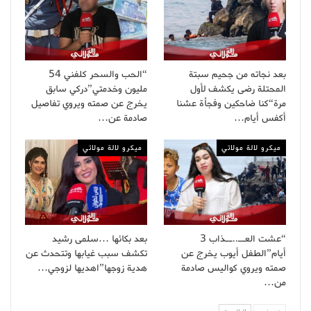
بعد نجاته من جحيم سبتة
“الحب والسحر كلفني 54
المحتلة رضى يكشف لأول
مليون وخدمتي”دركي سابق
مرة“كنا ضاحكين وفجأة عشنا
يخرج عن صمته ويروي تفاصيل
أكفس أيام…
صادمة عن…
ميكرو لالة مولاتي
ميكرو لالة مولاتي
“عشت العــ..ــذاب 3
بعد بكائها …سلمى رشيد
أيام”الطفل أيوب يخرج عن
تكشف سبب غيابها وتتحدث عن
صمته ويروي كواليس صادمة
هدية زوجها”اهديها لزوجي…
من…