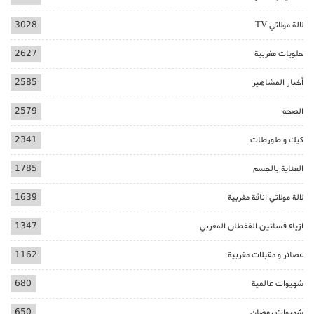
لالة مولاتي TV
3028
حلويات مغربية
2627
أخبار المشاهير
2585
الصحة
2579
كيك و طورطات
2341
العناية بالجسم
1785
لالة مولاتي اناقة مغربية
1639
ازياء فساتين القفطان المغربي
1347
عصائر و مقبلات مغربية
1162
شهيوات عالمية
680
شهيوات رمضان
650