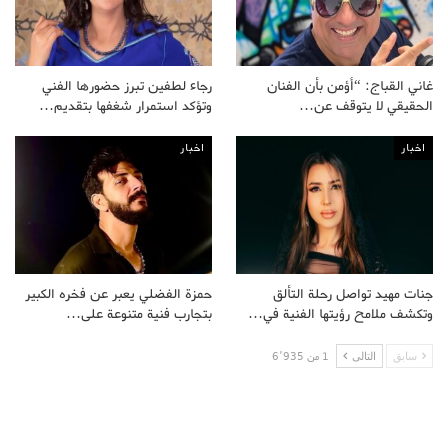
غاني القباج: “أؤمن بأن الفنان
رجاء لطفين تبرز حضورها الفني
الحقيقي لا يتوقف عن…
وتؤكد استمرار شغفها بتقديم…
اخبار
اخبار
جنات مهيد تواصل رحلة التألق
حمزة الفضلي يعبر عن فخره الكبير
وتكشف ملامح رؤيتها الفنية في…
بتجارب فنية متنوعة على…
سابق
التالى
1 من 6٬935