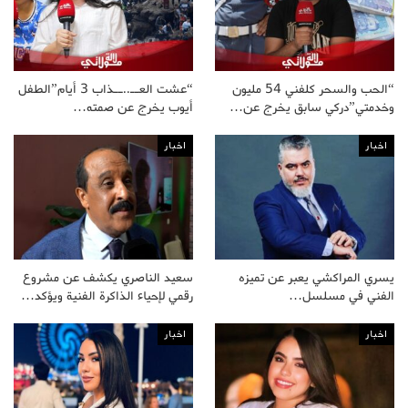
“الحب والسحر كلفني 54 مليون
“عشت العــ..ــذاب 3 أيام”الطفل
وخدمتي”دركي سابق يخرج عن…
أيوب يخرج عن صمته…
اخبار
اخبار
يسري المراكشي يعبر عن تميزه
سعيد الناصري يكشف عن مشروع
الفني في مسلسل…
رقمي لإحياء الذاكرة الفنية ويؤكد…
اخبار
اخبار