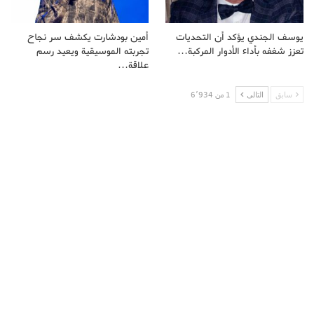
يوسف الجندي يؤكد أن التحديات
أمين بودشارت يكشف سر نجاح
تعزز شغفه بأداء الأدوار المركبة…
تجربته الموسيقية ويعيد رسم
علاقة…
سابق
التالى
1 من 6٬934