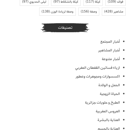
فوائد
(109)
كيكة
(117)
كيكة بالشكلاط
(97)
ليلى الحديوي
(97)
مشاهير
(428)
وصفة
(156)
وصفة لزيادة الوزن
(138)
تصنيفات
أخبار المجتمع
أخبار المشاهير
أخبار متنوعة
ازياء فساتين القفطان المغربي
اكسسوارات ومجوهرات وعطور
الحمل و الولادة
الحياة الزوجية
الطبخ و حلويات جزائرية
العروس المغربية
العناية بالبشرة
العناية بالجسم