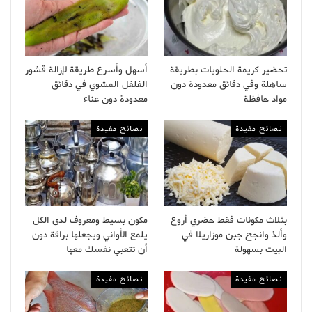
تحضير كريمة الحلويات بطريقة
أسهل وأسرع طريقة لإزالة قشور
ساهلة وفي دقائق معدودة دون
الفلفل المشوي في دقائق
مواد حافظة
معدودة دون عناء
نصائح مفيدة
نصائح مفيدة
بثلاث مكونات فقط حضري أروع
مكون بسيط ومعروف لدى الكل
وألذ وانجح جبن موزاريلا في
يلمع الأواني ويجعلها براقة دون
البيت بسهولة
أن تتعبي نفسك معها
نصائح مفيدة
نصائح مفيدة