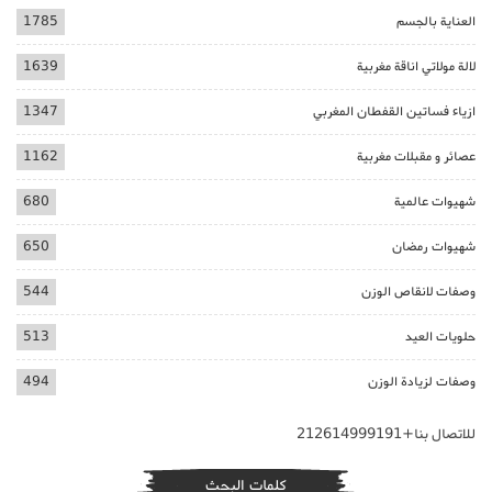
العناية بالجسم
1785
لالة مولاتي اناقة مغربية
1639
ازياء فساتين القفطان المغربي
1347
عصائر و مقبلات مغربية
1162
شهيوات عالمية
680
شهيوات رمضان
650
وصفات لانقاص الوزن
544
حلويات العيد
513
وصفات لزيادة الوزن
494
للاتصال بنا+212614999191
كلمات البحث