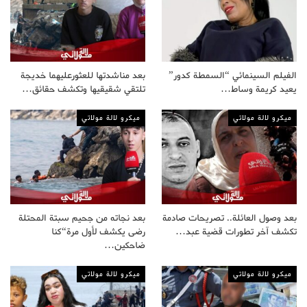
الفيلم السينمائي “السمطة كدور”
بعد مناشدتها للعثورعليهما خديجة
يعيد كريمة وساط…
تلتقي شقيقيها وتكشف حقائق…
ميكرو لالة مولاتي
ميكرو لالة مولاتي
بعد وصول العائلة.. تصريحات صادمة
بعد نجاته من جحيم سبتة المحتلة
تكشف آخر تطورات قضية عبد…
رضى يكشف لأول مرة“كنا
ضاحكين…
ميكرو لالة مولاتي
ميكرو لالة مولاتي