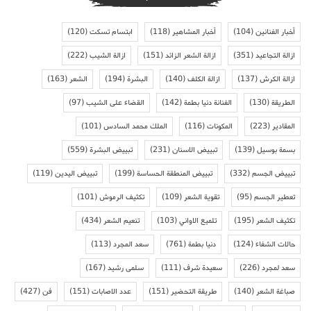
أخبار الفنانين
(104)
أخبار المشاهير
(118)
ابتسام تسكت
(120)
ازالة التجاعيد
(351)
ازالة الشعر الزائد
(151)
ازالة الشيب
(222)
ازالة الكرش
(137)
ازالة الكلف
(140)
البشرة
(194)
الشعر
(163)
الطريقة
(130)
الفنانة دنيا بطمة
(142)
القضاء على الشيب
(97)
المقادير
(223)
المكونات
(116)
الملك محمد السادس
(101)
بسمة بوسيل
(139)
تبييض الاسنان
(231)
تبييض البشرة
(559)
تبييض الجسم
(332)
تبييض المنطقة الحساسة
(199)
تبييض اليدين
(119)
تعطير الجسم
(95)
تقوية الشعر
(109)
تكثيف الرموش
(101)
تكثيف الشعر
(195)
تلميع الاواني
(103)
تنعيم الشعر
(434)
حالات الشفاء
(124)
دنيا بطمة
(761)
سعد المجرد
(113)
سعد لمجرد
(226)
سعيدة شرف
(111)
سلمى رشيد
(167)
صباغة الشعر
(140)
طريقة التحضير
(151)
عدد الاصابات
(151)
فن
(427)