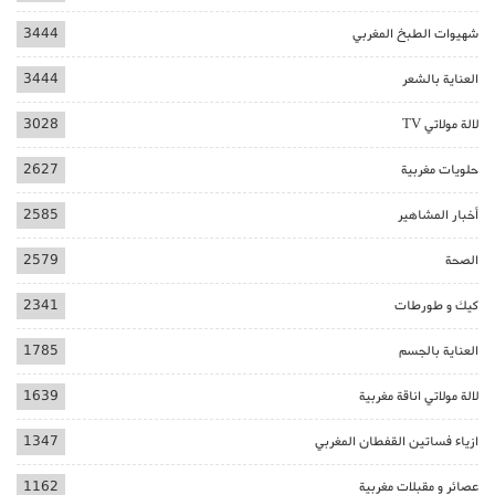
شهيوات الطبخ المغربي
3444
العناية بالشعر
3444
لالة مولاتي TV
3028
حلويات مغربية
2627
أخبار المشاهير
2585
الصحة
2579
كيك و طورطات
2341
العناية بالجسم
1785
لالة مولاتي اناقة مغربية
1639
ازياء فساتين القفطان المغربي
1347
عصائر و مقبلات مغربية
1162