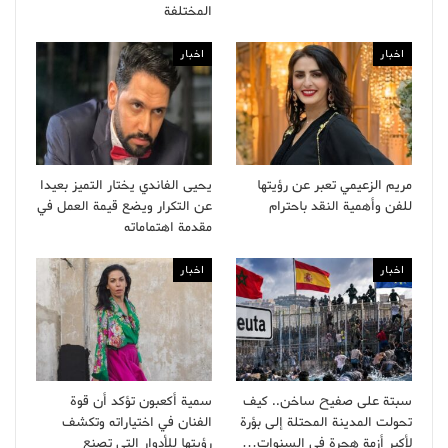
المختلفة
اخبار
اخبار
مريم الزعيمي تعبر عن رؤيتها
يحيى الفاندي يختار التميز بعيدا
للفن وأهمية النقد باحترام
عن التكرار ويضع قيمة العمل في
مقدمة اهتماماته
اخبار
اخبار
سبتة على صفيح ساخن.. كيف
سمية أكعبون تؤكد أن قوة
تحولت المدينة المحتلة إلى بؤرة
الفنان في اختياراته وتكشف
لأكبر أزمة هجرة في السنوات…
رؤيتها للأدوار التي تصنع