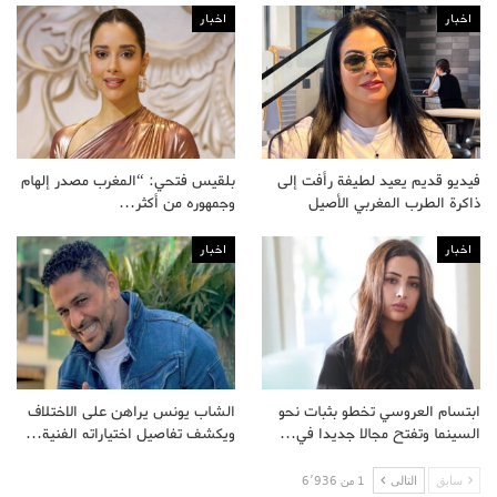
اخبار
اخبار
فيديو قديم يعيد لطيفة رأفت إلى
بلقيس فتحي: “المغرب مصدر إلهام
ذاكرة الطرب المغربي الأصيل
وجمهوره من أكثر…
اخبار
اخبار
ابتسام العروسي تخطو بثبات نحو
الشاب يونس يراهن على الاختلاف
السينما وتفتح مجالا جديدا في…
ويكشف تفاصيل اختياراته الفنية…
سابق
التالى
1 من 6٬936