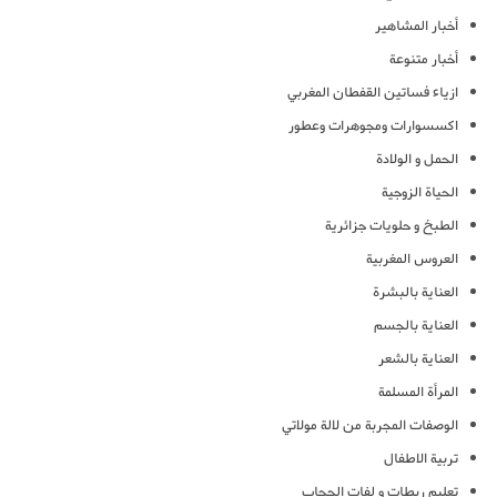
أخبار المشاهير
أخبار متنوعة
ازياء فساتين القفطان المغربي
اكسسوارات ومجوهرات وعطور
الحمل و الولادة
الحياة الزوجية
الطبخ و حلويات جزائرية
العروس المغربية
العناية بالبشرة
العناية بالجسم
العناية بالشعر
المرأة المسلمة
الوصفات المجربة من لالة مولاتي
تربية الاطفال
تعليم ربطات و لفات الحجاب