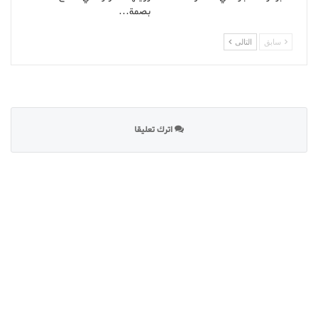
بصمة…
سابق
التالى
اترك تعليقا