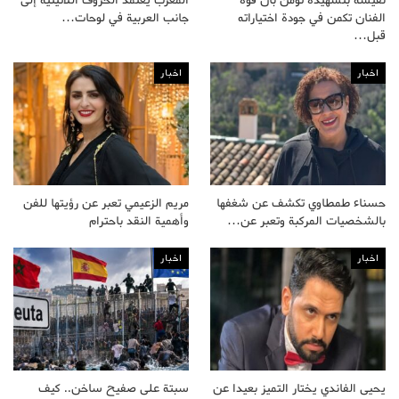
الفنان تكمن في جودة اختياراته
جانب العربية في لوحات…
قبل…
اخبار
اخبار
حسناء طمطاوي تكشف عن شغفها
مريم الزعيمي تعبر عن رؤيتها للفن
بالشخصيات المركبة وتعبر عن…
وأهمية النقد باحترام
اخبار
اخبار
يحيى الفاندي يختار التميز بعيدا عن
سبتة على صفيح ساخن.. كيف