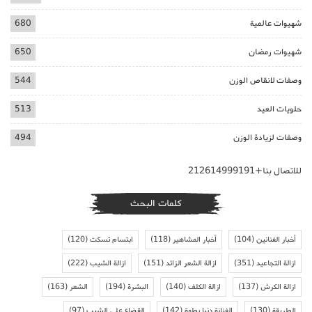
شهيوات عالمية
680
شهيوات رمضان
650
وصفات لانقاص الوزن
544
حلويات العيد
513
وصفات لزيادة الوزن
494
للاتصال بنا+212614999191
كلمات البحث
أخبار الفنانين
(104)
أخبار المشاهير
(118)
ابتسام تسكت
(120)
ازالة التجاعيد
(351)
ازالة الشعر الزائد
(151)
ازالة الشيب
(222)
ازالة الكرش
(137)
ازالة الكلف
(140)
البشرة
(194)
الشعر
(163)
الطريقة
(130)
الفنانة دنيا بطمة
(142)
القضاء على الشيب
(97)