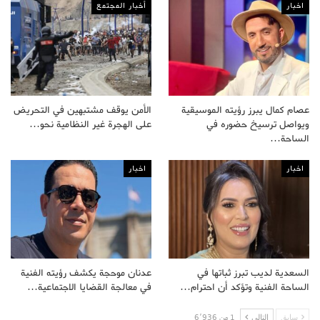
اخبار
أخبار المجتمع
عصام كمال يبرز رؤيته الموسيقية
الأمن يوقف مشتبهين في التحريض
ويواصل ترسيخ حضوره في
على الهجرة غير النظامية نحو…
الساحة…
اخبار
اخبار
السعدية لديب تبرز ثباتها في
عدنان موحجة يكشف رؤيته الفنية
الساحة الفنية وتؤكد أن احترام…
في معالجة القضايا الاجتماعية…
سابق
التالى
1 من 6٬936