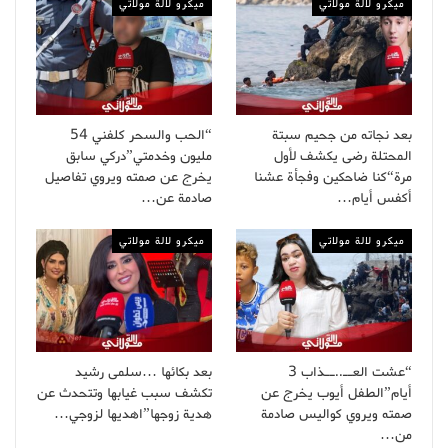
ميكرو لالة مولاتي
ميكرو لالة مولاتي
بعد نجاته من جحيم سبتة
“الحب والسحر كلفني 54
المحتلة رضى يكشف لأول
مليون وخدمتي”دركي سابق
مرة“كنا ضاحكين وفجأة عشنا
يخرج عن صمته ويروي تفاصيل
أكفس أيام…
صادمة عن…
ميكرو لالة مولاتي
ميكرو لالة مولاتي
“عشت العــ..ــذاب 3
بعد بكائها …سلمى رشيد
أيام”الطفل أيوب يخرج عن
تكشف سبب غيابها وتتحدث عن
صمته ويروي كواليس صادمة
هدية زوجها”اهديها لزوجي…
من…