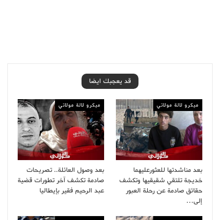
قد يعجبك ايضا
ميكرو لالة مولاتي
ميكرو لالة مولاتي
بعد مناشدتها للعثورعليهما
بعد وصول العائلة.. تصريحات
خديجة تلتقي شقيقيها وتكشف
صادمة تكشف آخر تطورات قضية
حقائق صادمة عن رحلة العبور
عبد الرحيم فقير بإيطاليا
إلى…