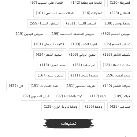
الطريقة
(130)
الفنانة دنيا بطمة
(142)
القضاء على الشيب
(97)
المقادير
(223)
المكونات
(116)
الملك محمد السادس
(101)
بسمة بوسيل
(139)
تبييض الاسنان
(231)
تبييض البشرة
(559)
تبييض الجسم
(332)
تبييض المنطقة الحساسة
(199)
تبييض اليدين
(119)
تعطير الجسم
(95)
تقوية الشعر
(109)
تكثيف الرموش
(101)
تكثيف الشعر
(195)
تلميع الاواني
(103)
تنعيم الشعر
(434)
حالات الشفاء
(124)
دنيا بطمة
(761)
سعد المجرد
(113)
سعد لمجرد
(226)
سعيدة شرف
(111)
سلمى رشيد
(167)
صباغة الشعر
(140)
طريقة التحضير
(151)
عدد الاصابات
(151)
فن
(427)
فوائد
(109)
كيكة
(117)
كيكة بالشكلاط
(97)
ليلى الحديوي
(97)
مشاهير
(428)
وصفة
(156)
وصفة لزيادة الوزن
(138)
تصنيفات