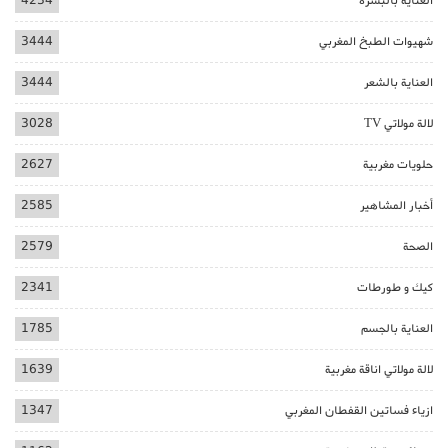
العناية بالبشرة
4234
شهيوات الطبخ المغربي
3444
العناية بالشعر
3444
لالة مولاتي TV
3028
حلويات مغربية
2627
أخبار المشاهير
2585
الصحة
2579
كيك و طورطات
2341
العناية بالجسم
1785
لالة مولاتي اناقة مغربية
1639
ازياء فساتين القفطان المغربي
1347