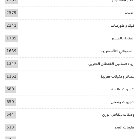
أخبار المشاهير
2585
الصحة
2579
كيك و طورطات
2341
العناية بالجسم
1785
لالة مولاتي اناقة مغربية
1639
ازياء فساتين القفطان المغربي
1347
عصائر و مقبلات مغربية
1162
شهيوات عالمية
680
شهيوات رمضان
650
وصفات لانقاص الوزن
544
حلويات العيد
513