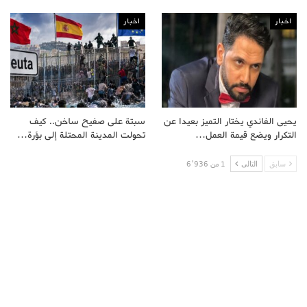
اخبار
اخبار
يحيى الفاندي يختار التميز بعيدا عن
سبتة على صفيح ساخن.. كيف
التكرار ويضع قيمة العمل…
تحولت المدينة المحتلة إلى بؤرة…
سابق
التالى
1 من 6٬936