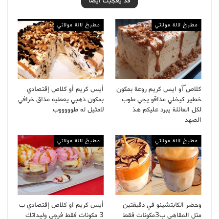
قد يعجبك ايضا
مطبخ لالة مولاتي
مطبخ لالة مولاتي
كلاص ّأو ايس كريم روعة بمكون
أيس كريم أو كلاص إقتصادي
خطير كيخلي مذاقو يجي طوب
بمكون ذهبي يعطيه مذاق خرافي
لكل العائلة يبرد عليكم هذ
لامثيل له طوووووب
الصهد
مطبخ لالة مولاتي
مطبخ لالة مولاتي
وحضر الكابتشينو في دقيقتين
أيس كريم او كلاص إقتصادي ب
مثل المقاهي ب3مكونات فقط
3 مكونات فقط فرجي وليداتك