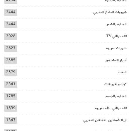
العناية بالبشرة
4234
شهيوات الطبخ المغربي
3444
العناية بالشعر
3444
لالة مولاتي TV
3028
حلويات مغربية
2627
أخبار المشاهير
2585
الصحة
2579
كيك و طورطات
2341
العناية بالجسم
1785
لالة مولاتي اناقة مغربية
1639
ازياء فساتين القفطان المغربي
1347