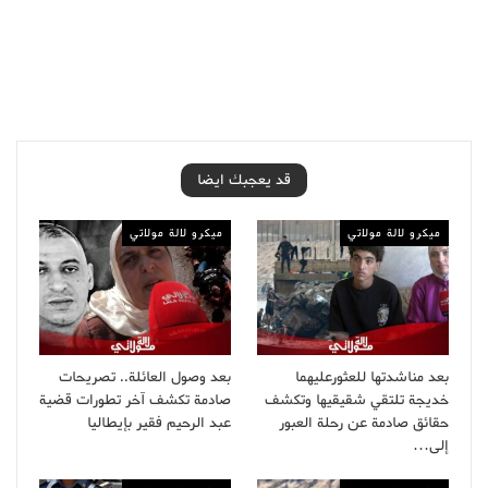
قد يعجبك ايضا
ميكرو لالة مولاتي
ميكرو لالة مولاتي
بعد مناشدتها للعثورعليهما
بعد وصول العائلة.. تصريحات
خديجة تلتقي شقيقيها وتكشف
صادمة تكشف آخر تطورات قضية
حقائق صادمة عن رحلة العبور
عبد الرحيم فقير بإيطاليا
إلى…