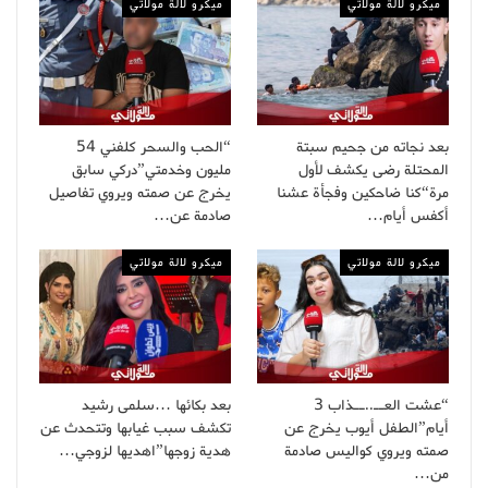
ميكرو لالة مولاتي
ميكرو لالة مولاتي
بعد نجاته من جحيم سبتة
“الحب والسحر كلفني 54
المحتلة رضى يكشف لأول
مليون وخدمتي”دركي سابق
مرة“كنا ضاحكين وفجأة عشنا
يخرج عن صمته ويروي تفاصيل
أكفس أيام…
صادمة عن…
ميكرو لالة مولاتي
ميكرو لالة مولاتي
“عشت العــ..ــذاب 3
بعد بكائها …سلمى رشيد
أيام”الطفل أيوب يخرج عن
تكشف سبب غيابها وتتحدث عن
صمته ويروي كواليس صادمة
هدية زوجها”اهديها لزوجي…
من…