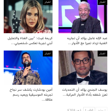
اخبار
اخبار
عبد الإله عاجل يؤكد أن تجاربه
كريمة غيث: “بين الغناء والتمثيل
الفنية تزداد تميزا مع الأدوار…
أبني تجربة تعكس شخصيتي…
اخبار
اخبار
يوسف الجندي يؤكد أن التحديات
أمين بودشارت يكشف سر نجاح
تعزز شغفه بأداء الأدوار المركبة…
تجربته الموسيقية ويعيد رسم
علاقة…
سابق
التالى
1 من 6٬934