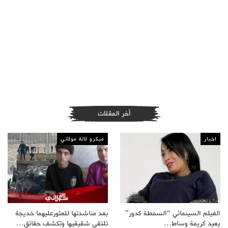
أخر المقلات
اخبار
ميكرو لالة مولاتي
الفيلم السينمائي “السمطة كدور”
بعد مناشدتها للعثورعليهما خديجة
يعيد كريمة وساط…
تلتقي شقيقيها وتكشف حقائق…