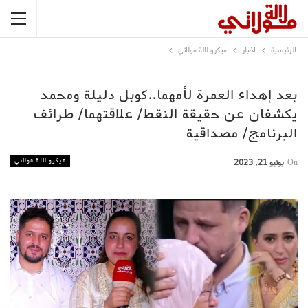
الرئيسية
اخبار
ميكرو لالة مولاتي
بعد إهداء العمرة لأمهما..كوبل دليلة ومحمد
يكشفان عن حقيقة النقط/ علاقتهما/ طرائف
البرنامج/ مصداقية
ميكرو لالة مولاتي
On
يونيو 21, 2023