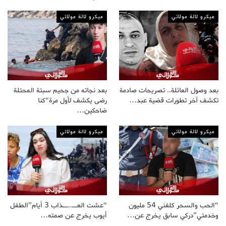
ميكرو لالة مولاتي
ميكرو لالة مولاتي
بعد وصول العائلة.. تصريحات صادمة
بعد نجاته من جحيم سبتة المحتلة
تكشف آخر تطورات قضية عبد…
رضى يكشف لأول مرة“كنا
ضاحكين…
ميكرو لالة مولاتي
ميكرو لالة مولاتي
“الحب والسحر كلفني 54 مليون
“عشت العــ..ــذاب 3 أيام”الطفل
وخدمتي”دركي سابق يخرج عن…
أيوب يخرج عن صمته…