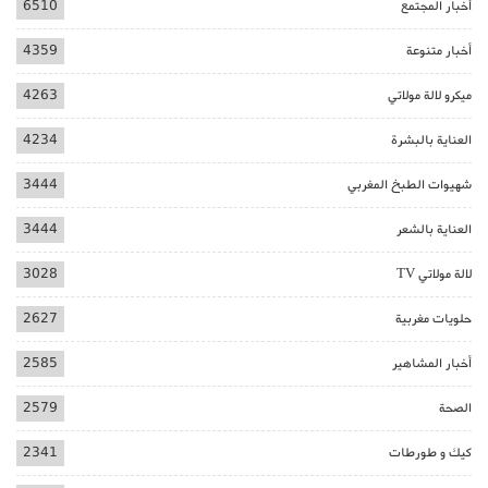
أخبار المجتمع
6510
أخبار متنوعة
4359
ميكرو لالة مولاتي
4263
العناية بالبشرة
4234
شهيوات الطبخ المغربي
3444
العناية بالشعر
3444
لالة مولاتي TV
3028
حلويات مغربية
2627
أخبار المشاهير
2585
الصحة
2579
كيك و طورطات
2341