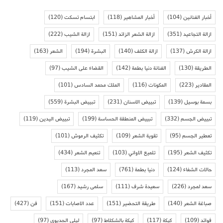
أخبار الفنانين
(104)
أخبار المشاهير
(118)
ابتسام تسكت
(120)
ازالة التجاعيد
(351)
ازالة الشعر الزائد
(151)
ازالة الشيب
(222)
ازالة الكرش
(137)
ازالة الكلف
(140)
البشرة
(194)
الشعر
(163)
الطريقة
(130)
الفنانة دنيا بطمة
(142)
القضاء على الشيب
(97)
المقادير
(223)
المكونات
(116)
الملك محمد السادس
(101)
بسمة بوسيل
(139)
تبييض الاسنان
(231)
تبييض البشرة
(559)
تبييض الجسم
(332)
تبييض المنطقة الحساسة
(199)
تبييض اليدين
(119)
تعطير الجسم
(95)
تقوية الشعر
(109)
تكثيف الرموش
(101)
تكثيف الشعر
(195)
تلميع الاواني
(103)
تنعيم الشعر
(434)
حالات الشفاء
(124)
دنيا بطمة
(761)
سعد المجرد
(113)
سعد لمجرد
(226)
سعيدة شرف
(111)
سلمى رشيد
(167)
صباغة الشعر
(140)
طريقة التحضير
(151)
عدد الاصابات
(151)
فن
(427)
فوائد
(109)
كيكة
(117)
كيكة بالشكلاط
(97)
ليلى الحديوي
(97)