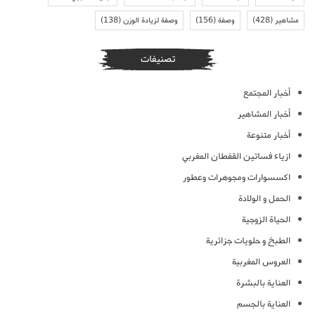
مشاهير
(428)
وصفة
(156)
وصفة لزيادة الوزن
(138)
تصنيفات
أخبار المجتمع
أخبار المشاهير
أخبار متنوعة
ازياء فساتين القفطان المغربي
اكسسوارات ومجوهرات وعطور
الحمل و الولادة
الحياة الزوجية
الطبخ و حلويات جزائرية
العروس المغربية
العناية بالبشرة
العناية بالجسم