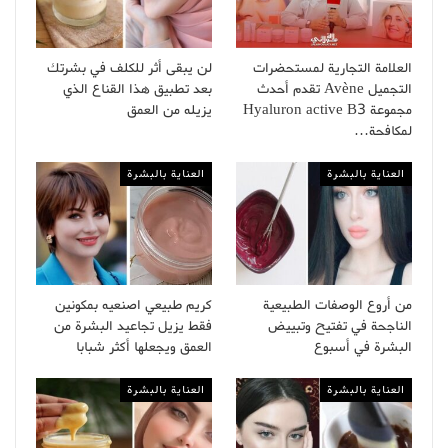
العلامة التجارية لمستحضرات
لن يبقى أثر للكلف في بشرتك
التجميل Avène تقدم أحدث
بعد تطبيق هذا القناع الذي
مجموعة Hyaluron active B3
يزيله من العمق
لمكافحة…
العناية بالبشرة
العناية بالبشرة
من أروع الوصفات الطبيعية
كريم طبيعي اصنعيه بمكونين
الناجحة في تفتيح وتبييض
فقط يزيل تجاعيد البشرة من
البشرة في أسبوع
العمق ويجعلها أكثر شبابا
العناية بالبشرة
العناية بالبشرة