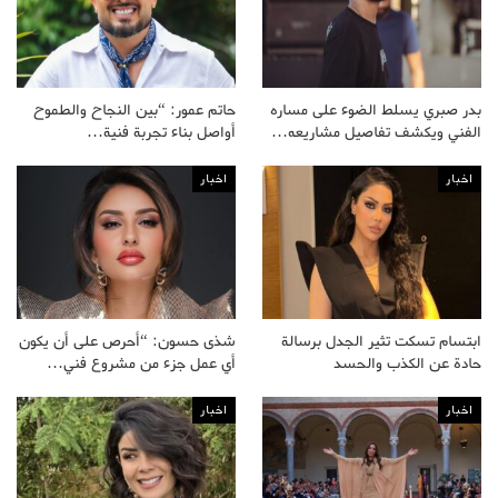
بدر صبري يسلط الضوء على مساره
حاتم عمور: “بين النجاح والطموح
الفني ويكشف تفاصيل مشاريعه…
أواصل بناء تجربة فنية…
اخبار
اخبار
ابتسام تسكت تثير الجدل برسالة
شذى حسون: “أحرص على أن يكون
حادة عن الكذب والحسد
أي عمل جزء من مشروع فني…
اخبار
اخبار