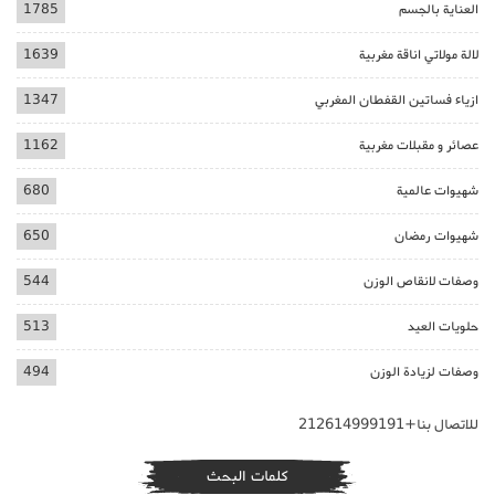
العناية بالجسم
1785
لالة مولاتي اناقة مغربية
1639
ازياء فساتين القفطان المغربي
1347
عصائر و مقبلات مغربية
1162
شهيوات عالمية
680
شهيوات رمضان
650
وصفات لانقاص الوزن
544
حلويات العيد
513
وصفات لزيادة الوزن
494
للاتصال بنا+212614999191
كلمات البحث