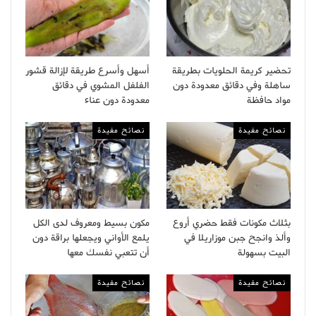
تحضير كريمة الحلويات بطريقة
أسهل وأسرع طريقة لإزالة قشور
ساهلة وفي دقائق معدودة دون
الفلفل المشوي في دقائق
مواد حافظة
معدودة دون عناء
نصائح مفيدة
نصائح مفيدة
بثلاث مكونات فقط حضري أروع
مكون بسيط ومعروف لدى الكل
وألذ وانجح جبن موزاريلا في
يلمع الأواني ويجعلها براقة دون
البيت بسهولة
أن تتعبي نفسك معها
نصائح مفيدة
نصائح مفيدة