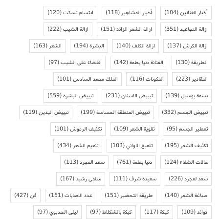
أخبار الفنانين
(104)
أخبار المشاهير
(118)
ابتسام تسكت
(120)
ازالة التجاعيد
(351)
ازالة الشعر الزائد
(151)
ازالة الشيب
(222)
ازالة الكرش
(137)
ازالة الكلف
(140)
البشرة
(194)
الشعر
(163)
الطريقة
(130)
الفنانة دنيا بطمة
(142)
القضاء على الشيب
(97)
المقادير
(223)
المكونات
(116)
الملك محمد السادس
(101)
بسمة بوسيل
(139)
تبييض الاسنان
(231)
تبييض البشرة
(559)
تبييض الجسم
(332)
تبييض المنطقة الحساسة
(199)
تبييض اليدين
(119)
تعطير الجسم
(95)
تقوية الشعر
(109)
تكثيف الرموش
(101)
تكثيف الشعر
(195)
تلميع الاواني
(103)
تنعيم الشعر
(434)
حالات الشفاء
(124)
دنيا بطمة
(761)
سعد المجرد
(113)
سعد لمجرد
(226)
سعيدة شرف
(111)
سلمى رشيد
(167)
صباغة الشعر
(140)
طريقة التحضير
(151)
عدد الاصابات
(151)
فن
(427)
فوائد
(109)
كيكة
(117)
كيكة بالشكلاط
(97)
ليلى الحديوي
(97)