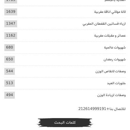
لالة مولاتي اناقة مغربية
1639
ازياء فساتين القفطان المغربي
1347
عصائر و مقبلات مغربية
1162
شهيوات عالمية
680
شهيوات رمضان
650
وصفات لانقاص الوزن
544
حلويات العيد
513
وصفات لزيادة الوزن
494
للاتصال بنا+212614999191
كلمات البحث