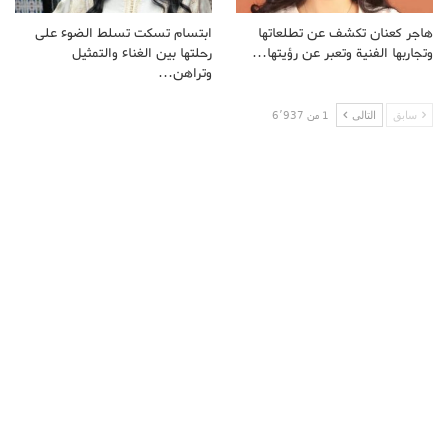
هاجر كعنان تكشف عن تطلعاتها
ابتسام تسكت تسلط الضوء على
وتجاربها الفنية وتعبر عن رؤيتها…
رحلتها بين الغناء والتمثيل
وتراهن…
سابق
التالى
1 من 6٬937