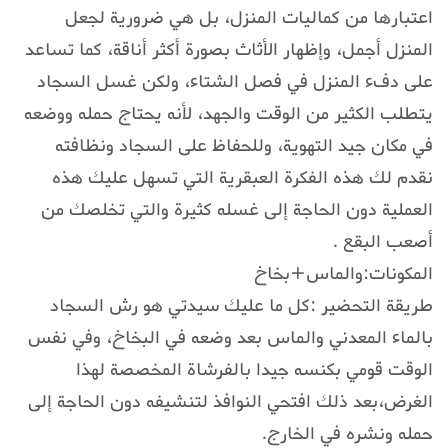
اعتبارها من كماليات المنزل، بل هي ضرورية لجعل
المنزل أجمل، وإظهار الأثاث بصورة أكثر أناقة، كما تساعد
على دفء المنزل في فصل الشتاء، ولكن غسل السجاد
يتطلب الكثير من الوقت والجهد، لأنه يحتاج حمله ووضعه
في مكان جيد التهوية، وللحفاظ على السجاد ونظافته
نقدم لك هذه الفكرة العبقرية التي تسهل عليك هذه
العملية دون الحاجة إلى غسله كثيرة والتي تخلصك من
أصعب البقع .
المكونات:والماس+بخاخ
طريقة التحضير :كل ما عليك سيدتي هو رش السجاد
بالماء المعدني والماس بعد وضعه في البخاخ، وفي نفس
الوقت قومي بكنسه جيدا بالفرشاة المخصصة لهذا
الغرض،بعد ذلك افتحي النوافذ لتنشيفه دون الحاجة إلى
حمله ونشره في الخارج.