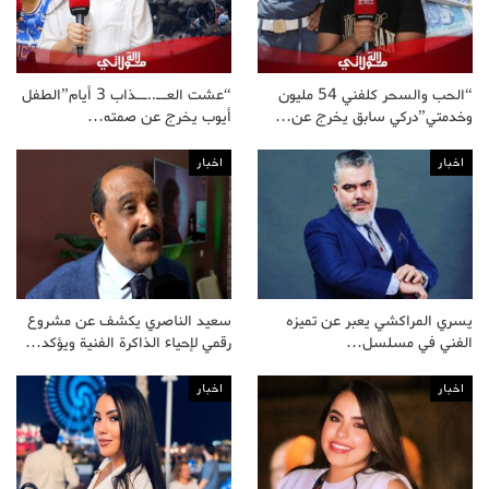
“الحب والسحر كلفني 54 مليون
“عشت العــ..ــذاب 3 أيام”الطفل
وخدمتي”دركي سابق يخرج عن…
أيوب يخرج عن صمته…
اخبار
اخبار
يسري المراكشي يعبر عن تميزه
سعيد الناصري يكشف عن مشروع
الفني في مسلسل…
رقمي لإحياء الذاكرة الفنية ويؤكد…
اخبار
اخبار