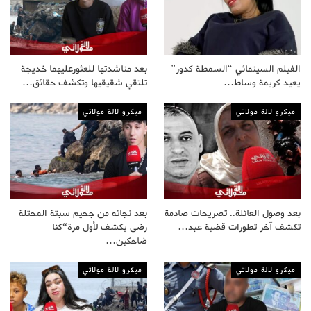
الفيلم السينمائي “السمطة كدور”
بعد مناشدتها للعثورعليهما خديجة
يعيد كريمة وساط…
تلتقي شقيقيها وتكشف حقائق…
ميكرو لالة مولاتي
ميكرو لالة مولاتي
بعد وصول العائلة.. تصريحات صادمة
بعد نجاته من جحيم سبتة المحتلة
تكشف آخر تطورات قضية عبد…
رضى يكشف لأول مرة“كنا
ضاحكين…
ميكرو لالة مولاتي
ميكرو لالة مولاتي