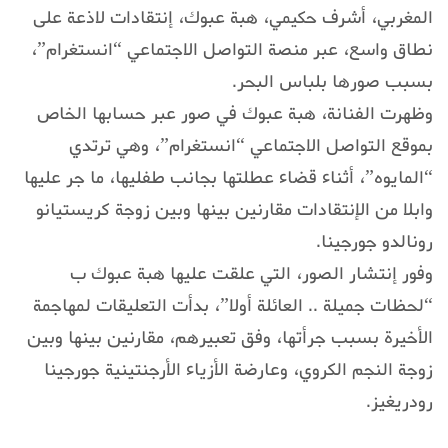
المغربي، أشرف حكيمي، هبة عبوك، إنتقادات لاذعة على
نطاق واسع، عبر منصة التواصل الاجتماعي “انستغرام”،
بسبب صورها بلباس البحر.
وظهرت الفنانة، هبة عبوك في صور عبر حسابها الخاص
بموقع التواصل الاجتماعي “انستغرام”، وهي ترتدي
“المايوه”، أثناء قضاء عطلتها بجانب طفليها، ما جر عليها
وابلا من الإنتقادات مقارنين بينها وبين زوجة كريستيانو
رونالدو جورجينا.
وفور إنتشار الصور، التي علقت عليها هبة عبوك ب
“لحظات جميلة .. العائلة أولا”، بدأت التعليقات لمهاجمة
الأخيرة بسبب جرأتها، وفق تعبيرهم، مقارنين بينها وبين
زوجة النجم الكروي، وعارضة الأزياء الأرجنتينية جورجينا
رودريغيز.