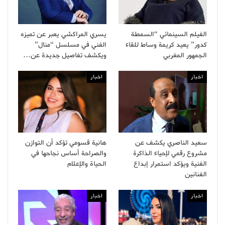
الفيلم السينمائي “السمطة
يسري المراكشي يعبر عن تميزه
كدور” يعيد كريمة وساط للقاء
الفني في مسلسل “منال”
الجمهور المغربي
ويكشف تفاصيل جديدة عن…
اخبار
اخبار
سعيد الناصري يكشف عن
هانية قسومي تؤكد أن التوازن
مشروع رقمي لإحياء الذاكرة
والصراحة أساس نجاحها في
الفنية ويؤكد استمرار إبداع
الحياة والإعلام
الفنانين
اخبار
اخبار