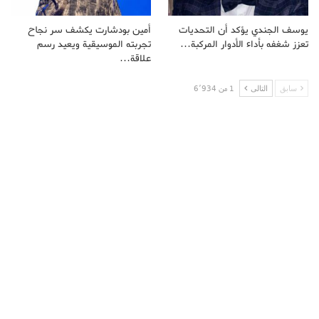
يوسف الجندي يؤكد أن التحديات
أمين بودشارت يكشف سر نجاح
تعزز شغفه بأداء الأدوار المركبة…
تجربته الموسيقية ويعيد رسم
علاقة…
سابق
التالى
1 من 6٬934