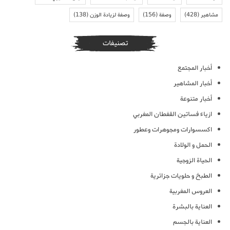
مشاهير
(428)
وصفة
(156)
وصفة لزيادة الوزن
(138)
تصنيفات
أخبار المجتمع
أخبار المشاهير
أخبار متنوعة
ازياء فساتين القفطان المغربي
اكسسوارات ومجوهرات وعطور
الحمل و الولادة
الحياة الزوجية
الطبخ و حلويات جزائرية
العروس المغربية
العناية بالبشرة
العناية بالجسم