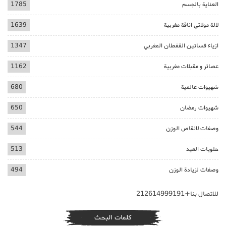
العناية بالجسم
1785
لالة مولاتي اناقة مغربية
1639
ازياء فساتين القفطان المغربي
1347
عصائر و مقبلات مغربية
1162
شهيوات عالمية
680
شهيوات رمضان
650
وصفات لانقاص الوزن
544
حلويات العيد
513
وصفات لزيادة الوزن
494
للاتصال بنا+212614999191
كلمات البحث