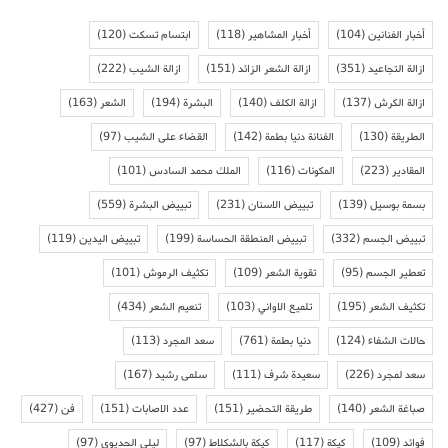
أخبار الفنانين
(104)
أخبار المشاهير
(118)
ابتسام تسكت
(120)
ازالة التجاعيد
(351)
ازالة الشعر الزائد
(151)
ازالة الشيب
(222)
ازالة الكرش
(137)
ازالة الكلف
(140)
البشرة
(194)
الشعر
(163)
الطريقة
(130)
الفنانة دنيا بطمة
(142)
القضاء على الشيب
(97)
المقادير
(223)
المكونات
(116)
الملك محمد السادس
(101)
بسمة بوسيل
(139)
تبييض الاسنان
(231)
تبييض البشرة
(559)
تبييض الجسم
(332)
تبييض المنطقة الحساسة
(199)
تبييض اليدين
(119)
تعطير الجسم
(95)
تقوية الشعر
(109)
تكثيف الرموش
(101)
تكثيف الشعر
(195)
تلميع الاواني
(103)
تنعيم الشعر
(434)
حالات الشفاء
(124)
دنيا بطمة
(761)
سعد المجرد
(113)
سعد لمجرد
(226)
سعيدة شرف
(111)
سلمى رشيد
(167)
صباغة الشعر
(140)
طريقة التحضير
(151)
عدد الاصابات
(151)
فن
(427)
فوائد
(109)
كيكة
(117)
كيكة بالشكلاط
(97)
ليلى الحديوي
(97)