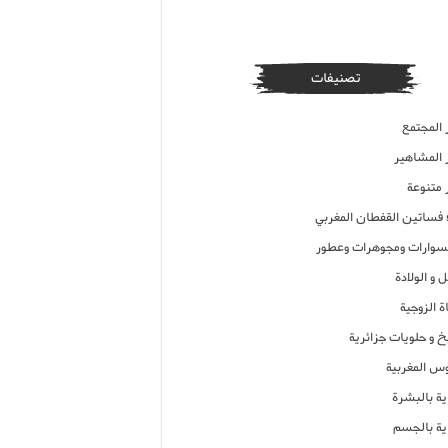
تصنيفات
 المجتمع
ر المشاهير
 متنوعة
ء فساتين القفطان المغربي
وارات ومجوهرات وعطور
 و الولادة
ة الزوجية
خ و حلويات جزائرية
وس المغربية
ية بالبشرة
اية بالجسم