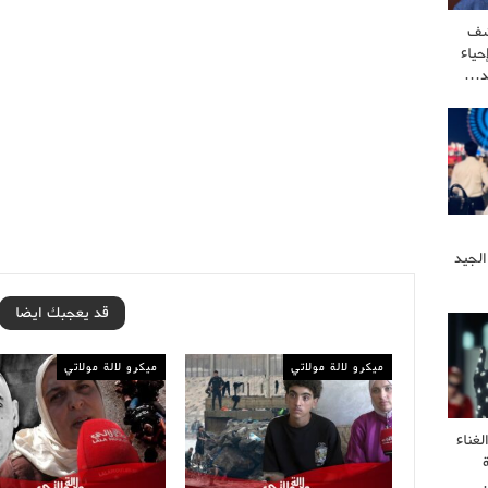
شف
ياء
كد…
الجيد
قد يعجبك ايضا
ميكرو لالة مولاتي
ميكرو لالة مولاتي
غناء