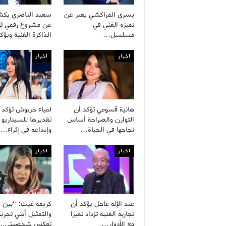
يسري المراكشي يعبر عن
سعيد الناصري يك
تميزه الفني في
عن مشروع رقمي لإح
مسلسل…
الذاكرة الفنية ويؤ
اخبار
اخبار
هانية قسومي تؤكد أن
لمياء خربوش تؤكد
التوازن والصراحة أساس
تقديرها للسيناريو 
نجاحها في الحياة…
وإبداعه في إثراء…
اخبار
اخبار
عبد الإله عاجل يؤكد أن
كريمة غيث: “بين ال
تجاربه الفنية تزداد تميزا
والتمثيل أبني تجربة
مع الأدوار…
تعكس شخصيتي…