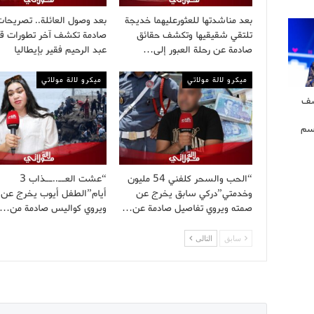
بعد مناشدتها للعثورعليهما خديجة
بعد وصول العائلة.. تصريحات
تلتقي شقيقيها وتكشف حقائق
صادمة تكشف آخر تطورات ق
صادمة عن رحلة العبور إلى…
عبد الرحيم فقير بإيطاليا
ميكرو لالة مولاتي
ميكرو لالة مولاتي
شف
سم
“الحب والسحر كلفني 54 مليون
“عشت العــ..ــذاب 3
وخدمتي”دركي سابق يخرج عن
أيام”الطفل أيوب يخرج عن 
صمته ويروي تفاصيل صادمة عن…
ويروي كواليس صادمة من…
سابق
التالى