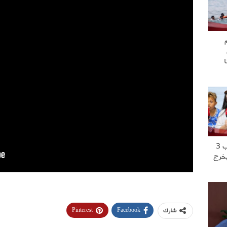
“عشت العــ..ــذاب 3
يخرج
Pinterest
Facebook
شارك