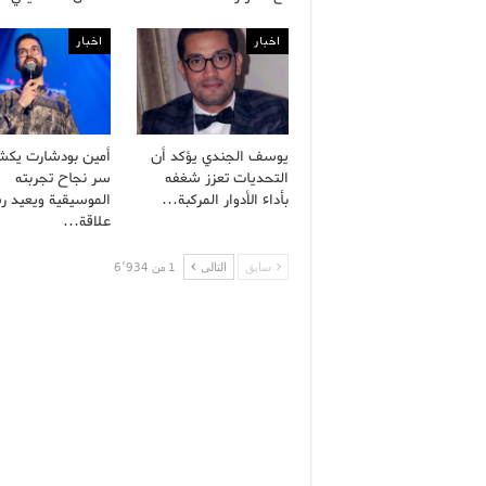
اخبار
اخبار
يوسف الجندي يؤكد أن
أمين بودشارت يك
التحديات تعزز شغفه
سر نجاح تجربته
بأداء الأدوار المركبة…
الموسيقية ويعيد ر
علاقة…
سابق
التالى
1 من 6٬934