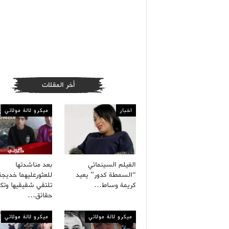
أخر المقلات
اخبار
ميكرو لالة مولاتي
الفيلم السينمائي
بعد مناشدتها
“السمطة كدور” يعيد
للعثورعليهما خديجة
كريمة وساط…
تلتقي شقيقيها وت
حقائق…
ميكرو لالة مولاتي
ميكرو لالة مولاتي