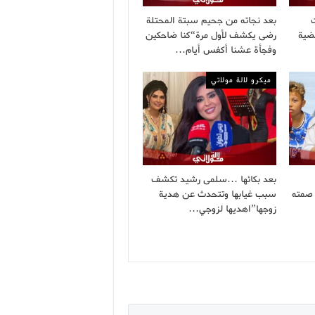
بعد نجاته من جحيم سبتة المحتلة
ضية
رضى يكشف لأول مرة“كنا ضاحكين
وفجأة عشنا أكفس أيام…
ميكرو لالة مولاتي
بعد بكائها …سلمى رشيد تكشف
صمته
سبب غيابها وتتحدث عن هدية
زوجها”اهديها لزوجي…