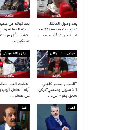
بعد وصول العائلة..
بعد نجاته من جحيم
تصريحات صادمة تكشف
سبتة المحتلة رضى
آخر تطورات قضية عبد…
يكشف لأول مرة“كنا
ضاحكين…
ميكرو لالة مولاتي
ميكرو لالة مولاتي
“الحب والسحر كلفني
54 مليون وخدمتي”دركي
أيام”الطفل أيوب 
سابق يخرج عن…
عن صمته…
اخبار
اخبار