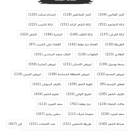
أخبار الفنانين
(104)
أخبار المشاهير
(118)
ابتسام تسكت
(120)
ازالة التجاعيد
(351)
ازالة الشعر الزائد
(151)
ازالة الشيب
(222)
ازالة الكرش
(137)
ازالة الكلف
(140)
البشرة
(194)
الشعر
(163)
الطريقة
(130)
الفنانة دنيا بطمة
(142)
القضاء على الشيب
(97)
المقادير
(223)
المكونات
(116)
الملك محمد السادس
(101)
بسمة بوسيل
(139)
تبييض الاسنان
(231)
تبييض البشرة
(559)
تبييض الجسم
(332)
تبييض المنطقة الحساسة
(199)
تبييض اليدين
(119)
تعطير الجسم
(95)
تقوية الشعر
(109)
تكثيف الرموش
(101)
تكثيف الشعر
(195)
تلميع الاواني
(103)
تنعيم الشعر
(434)
حالات الشفاء
(124)
دنيا بطمة
(761)
سعد المجرد
(113)
سعد لمجرد
(226)
سعيدة شرف
(111)
سلمى رشيد
(167)
صباغة الشعر
(140)
طريقة التحضير
(151)
عدد الاصابات
(151)
فن
(427)