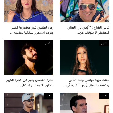
غاني القباج: “أؤمن بأن الفنان
رجاء لطفين تبرز حضورها الفني
الحقيقي لا يتوقف عن…
وتؤكد استمرار شغفها بتقديم…
اخبار
اخبار
جنات مهيد تواصل رحلة التألق
حمزة الفضلي يعبر عن فخره الكبير
وتكشف ملامح رؤيتها الفنية في…
بتجارب فنية متنوعة على…
اخبار
اخبار