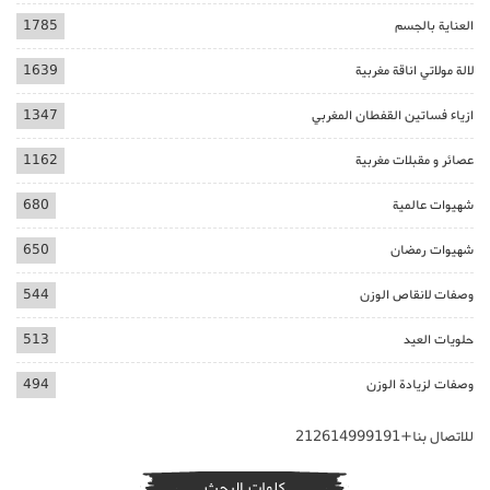
العناية بالجسم
1785
لالة مولاتي اناقة مغربية
1639
ازياء فساتين القفطان المغربي
1347
عصائر و مقبلات مغربية
1162
شهيوات عالمية
680
شهيوات رمضان
650
وصفات لانقاص الوزن
544
حلويات العيد
513
وصفات لزيادة الوزن
494
للاتصال بنا+212614999191
كلمات البحث