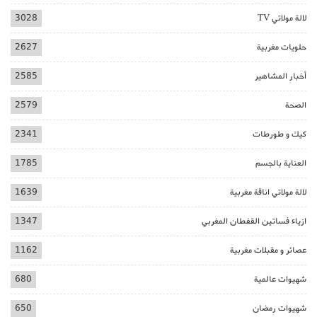
لالة مولاتي TV
3028
حلويات مغربية
2627
أخبار المشاهير
2585
الصحة
2579
كيك و طورطات
2341
العناية بالجسم
1785
لالة مولاتي اناقة مغربية
1639
ازياء فساتين القفطان المغربي
1347
عصائر و مقبلات مغربية
1162
شهيوات عالمية
680
شهيوات رمضان
650