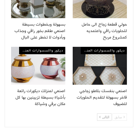
حولي قطعة زجاج الى حامل
بسهولة وبخطوات بسيطة
للحلويات راقي واعتمديه
اصنعي طقم بخور راقي وجذاب
كمشروع مربح
وبأدوات لا تخطر على البال
ديكور واكسسوارات المنزل
ديكور واكسسوارات المنزل
اصنعي بنفسك بلاطو زجاجي
اصنعي لمنزلك ديكورات رائعة
فاخر بسهولة لتقديم الحلويات
بأشياء بسيطة تزيينين بها كل
للضيوف
مكان برقي وشياكة
سابق
التالى