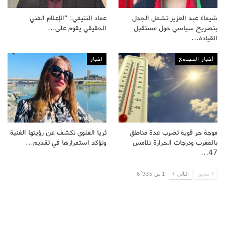
شيماء عبد العزيز تشعل الجدل
عماد النتيفي: “الإعلام الفني
بتصريح سياسي حول مستقبل
الحقيقي يقوم على…
القيادة…
أخبار المجتمع
اخبار
موجة حر قوية تضرب عدة مناطق
ثريا العلوي تكشف عن رؤيتها الفنية
بالمغرب ودرجات الحرارة تلامس
وتؤكد استمرارها في تقديم…
47…
سابق
التالى
1 من 6٬935