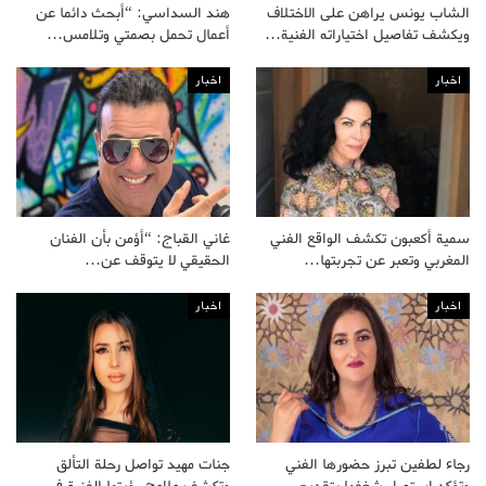
الشاب يونس يراهن على الاختلاف
هند السداسي: “أبحث دائما عن
ويكشف تفاصيل اختياراته الفنية…
أعمال تحمل بصمتي وتلامس…
اخبار
اخبار
سمية أكعبون تكشف الواقع الفني
غاني القباج: “أؤمن بأن الفنان
المغربي وتعبر عن تجربتها…
الحقيقي لا يتوقف عن…
اخبار
اخبار
رجاء لطفين تبرز حضورها الفني
جنات مهيد تواصل رحلة التألق
وتؤكد استمرار شغفها بتقديم…
وتكشف ملامح رؤيتها الفنية في…