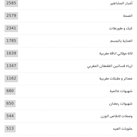
أخبار المشاهير
2585
الصحة
2579
كيك و طورطات
2341
العناية بالجسم
1785
لالة مولاتي اناقة مغربية
1639
ازياء فساتين القفطان المغربي
1347
عصائر و مقبلات مغربية
1162
شهيوات عالمية
680
شهيوات رمضان
650
وصفات لانقاص الوزن
544
حلويات العيد
513