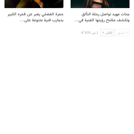
جنات مهيد تواصل رحلة التألق
حمزة الفضلي يعبر عن فخره الكبير
وتكشف ملامح رؤيتها الفنية في…
بتجارب فنية متنوعة على…
سابق
التالى
1 من 6٬935