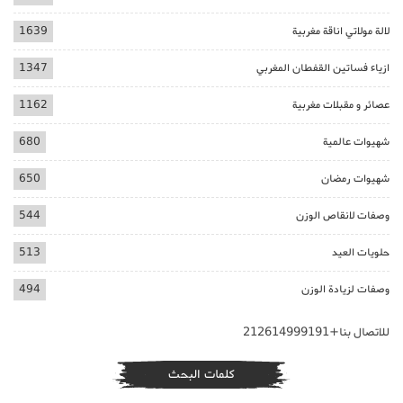
لالة مولاتي اناقة مغربية
1639
ازياء فساتين القفطان المغربي
1347
عصائر و مقبلات مغربية
1162
شهيوات عالمية
680
شهيوات رمضان
650
وصفات لانقاص الوزن
544
حلويات العيد
513
وصفات لزيادة الوزن
494
للاتصال بنا+212614999191
كلمات البحث