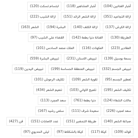
أخبار الفنانين
(104)
أخبار المشاهير
(118)
ابتسام تسكت
(120)
ازالة التجاعيد
(351)
ازالة الشعر الزائد
(151)
ازالة الشيب
(222)
ازالة الكرش
(137)
ازالة الكلف
(140)
البشرة
(194)
الشعر
(163)
الطريقة
(130)
الفنانة دنيا بطمة
(142)
القضاء على الشيب
(97)
المقادير
(223)
المكونات
(116)
الملك محمد السادس
(101)
بسمة بوسيل
(139)
تبييض الاسنان
(231)
تبييض البشرة
(559)
تبييض الجسم
(332)
تبييض المنطقة الحساسة
(199)
تبييض اليدين
(119)
تعطير الجسم
(95)
تقوية الشعر
(109)
تكثيف الرموش
(101)
تكثيف الشعر
(195)
تلميع الاواني
(103)
تنعيم الشعر
(434)
حالات الشفاء
(124)
دنيا بطمة
(761)
سعد المجرد
(113)
سعد لمجرد
(226)
سعيدة شرف
(111)
سلمى رشيد
(167)
صباغة الشعر
(140)
طريقة التحضير
(151)
عدد الاصابات
(151)
فن
(427)
فوائد
(109)
كيكة
(117)
كيكة بالشكلاط
(97)
ليلى الحديوي
(97)