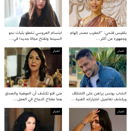
بلقيس فتحي: “المغرب مصدر إلهام
ابتسام العروسي تخطو بثبات نحو
وجمهوره من أكثر…
السينما وتفتح مجالا جديدا في…
اخبار
اخبار
الشاب يونس يراهن على الاختلاف
منى فتو تكشف أن الموهبة والصدق
ويكشف تفاصيل اختياراته الفنية…
هما مفتاح النجاح في العمل…
اخبار
اخبار