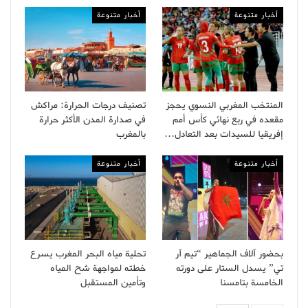
أخبار متنوعة
أخبار متنوعة
المنتخب المغربي النسوي يحجز
تصنيف درجات الحرارة: مراكش
مقعده في ربع نهائي كأس أمم
في صدارة المدن الأكثر حرارة
إفريقيا للسيدات بعد التعادل…
بالمغرب
أخبار متنوعة
أخبار متنوعة
بحضور آلاف الجماهير “تيم آر
تحلية مياه البحر المغرب يسرع
تي” يسدل الستار على دورته
خطته لمواجهة شح المياه
الخامسة بتامسنا
وتأمين المستقبل