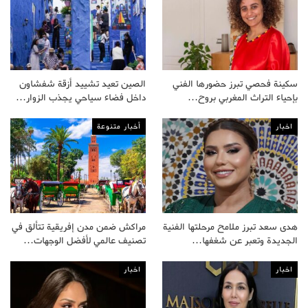
سكينة فحصي تبرز حضورها الفني
الصين تعيد تشييد أزقة شفشاون
بإحياء التراث المغربي بروح…
داخل فضاء سياحي يجذب الزوار…
اخبار
أخبار متنوعة
هدى سعد تبرز ملامح مرحلتها الفنية
مراكش ضمن مدن إفريقية تتألق في
الجديدة وتعبر عن شغفها…
تصنيف عالمي لأفضل الوجهات…
اخبار
اخبار