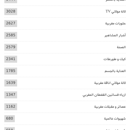
لالة مولاتي TV
3028
حلويات مغربية
2627
أخبار المشاهير
2585
الصحة
2579
كيك و طورطات
2341
العناية بالجسم
1785
لالة مولاتي اناقة مغربية
1639
ازياء فساتين القفطان المغربي
1347
عصائر و مقبلات مغربية
1162
شهيوات عالمية
680