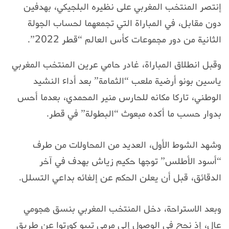
إنتصر المنتخب المغربي على نظيره البلجيكي، بهدفين
دون مقابل، في المباراة التي تجمعهما لحساب الجولة
الثانية من دور مجموعات كأس العالم “قطر 2022”.
وقبل انطلاق المباراة، غادر حامي عرين المنتخب المغربي
ياسين بونو أرضية ملعب “الثمامة” بعد أداء النشيد
الوطني، تاركا مكانه للحارس منير المحمدي، بعدما أحس
بدوار حسب ما أكده مبعوث “البطولة” في قطر.
وشهد الشوط الأول، العديد من المحاولات من طرف
“أسود الأطلس” توجها حكيم زياش بهدف في آخر
الدقائق، قبل أن يعلن الحكم عن إلغائه بداعي التسلل.
وبعد الاستراحة، دخل المنتخب المغربي بنسق هجومي
عال، إذ نجح في الوصول إلى مرمى تيبو كورتوا عن طريق