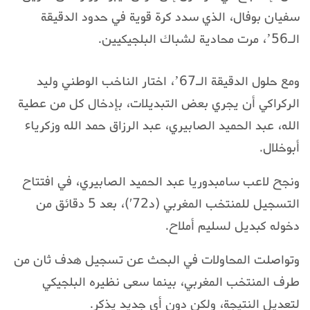
سفيان بوفال، الذي سدد كرة قوية في حدود الدقيقة
الـ56’، مرت محادية لشباك البلجيكيين.
ومع حلول الدقيقة الـ67’، اختار الناخب الوطني وليد
الركراكي أن يجري بعض التبديلات، بإدخال كل من عطية
الله، عبد الحميد الصابيري، عبد الرزاق حمد الله وزكرياء
أبوخلال.
ونجح لاعب سامبدوريا عبد الحميد الصابيري، في افتتاح
التسجيل للمنتخب المغربي (د72′)، بعد 5 دقائق من
دخوله كبديل لسليم أملاح.
وتواصلت المحاولات في البحث عن تسجيل هدف ثان من
طرف المنتخب المغربي، بينما سعى نظيره البلجيكي
لتعديل النتيجة، ولكن دون أي جديد يذكر.