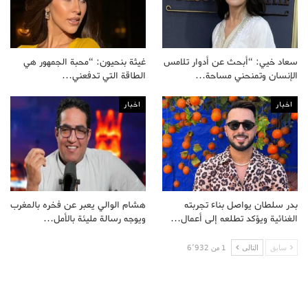
سعاد خيي: “أبحث عن أدوار تلامس
غيثة بنحيون: “محبة الجمهور هي
الإنسان وتمنحني مساحة…
الطاقة التي تدفعني…
اخبار
اخبار
بدر سلطان يواصل بناء تجربته
هشام الوالي يعبر عن فخره بالمغرب
الغنائية ويؤكد تطلعه إلى أعمال…
ويوجه رسالة مليئة بالأمل…
سابق
التالى
1 من 6٬932