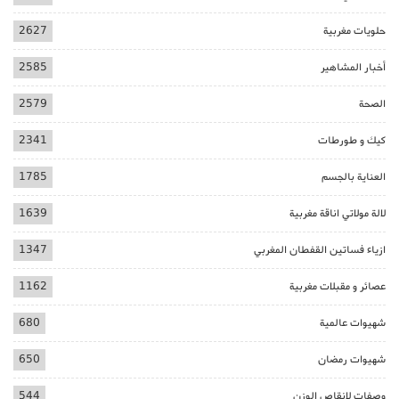
حلويات مغربية
2627
أخبار المشاهير
2585
الصحة
2579
كيك و طورطات
2341
العناية بالجسم
1785
لالة مولاتي اناقة مغربية
1639
ازياء فساتين القفطان المغربي
1347
عصائر و مقبلات مغربية
1162
شهيوات عالمية
680
شهيوات رمضان
650
وصفات لانقاص الوزن
544