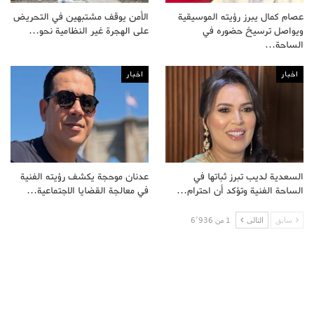
عصام كمال يبرز رؤيته الموسيقية
الأمن يوقف مشتبهين في التحريض
ويواصل ترسيخ حضوره في
على الهجرة غير النظامية نحو…
الساحة…
اخبار
اخبار
السعدية لديب تبرز ثباتها في
عدنان موحجة يكشف رؤيته الفنية
الساحة الفنية وتؤكد أن احترام…
في معالجة القضايا الاجتماعية…
سابق
التالى
1 من 6٬936