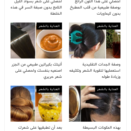
احصلي على هذا اللون الرائع
احصلي على شعر بسواد الليل
بوصفة طبيعية من قلب المطبخ
اللامع بدون صبغة السر في هذه
بدون كيماويات
الخلطة
العناية بالشعر
العناية بالشعر
وصفة الجدات التقليدية
أتيتك بكيراتين طبيعي من الجزر
استعمليها لتقوية الشعر وتكثيفه
اصنعيه بنفسك واحصلي على
وزيادة طوله
شعر حريري
العناية بالشعر
العناية بالشعر
بهذه المكونات البسيطة
بعد أن تطبقيها على شعرك