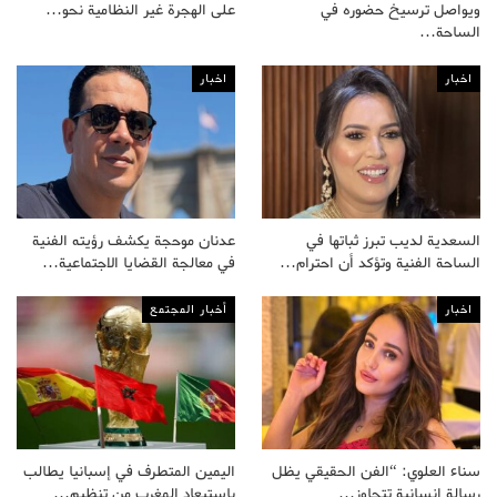
ويواصل ترسيخ حضوره في
على الهجرة غير النظامية نحو…
الساحة…
اخبار
اخبار
السعدية لديب تبرز ثباتها في
عدنان موحجة يكشف رؤيته الفنية
الساحة الفنية وتؤكد أن احترام…
في معالجة القضايا الاجتماعية…
اخبار
أخبار المجتمع
سناء العلوي: “الفن الحقيقي يظل
اليمين المتطرف في إسبانيا يطالب
رسالة إنسانية تتجاوز…
باستبعاد المغرب من تنظيم…