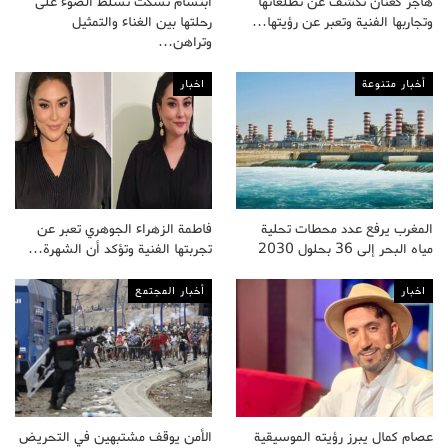
هاجر كعنان تكشف عن تطلعاتها
ابتسام تسكت تسلط الضوء على
وتجاربها الفنية وتعبر عن رؤيتها…
رحلتها بين الغناء والتمثيل
وتراهن…
أخبار متنوعة
اخبار
المغرب يرفع عدد محطات تحلية
فاطمة الزهراء الجوهري تعبر عن
مياه البحر إلى 36 بحلول 2030
تجربتها الفنية وتؤكد أن الشهرة…
اخبار
أخبار المجتمع
عصام كمال يبرز رؤيته الموسيقية
الأمن يوقف مشتبهين في التحريض