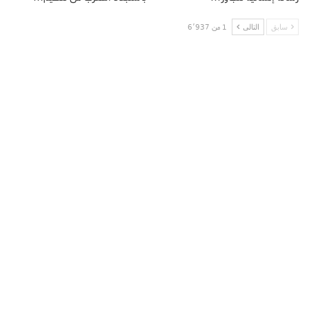
سابق
التالى
1 من 6٬937