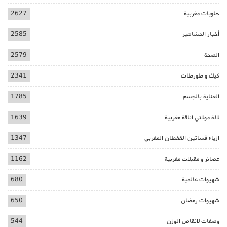
حلويات مغربية
2627
أخبار المشاهير
2585
الصحة
2579
كيك و طورطات
2341
العناية بالجسم
1785
لالة مولاتي اناقة مغربية
1639
ازياء فساتين القفطان المغربي
1347
عصائر و مقبلات مغربية
1162
شهيوات عالمية
680
شهيوات رمضان
650
وصفات لانقاص الوزن
544