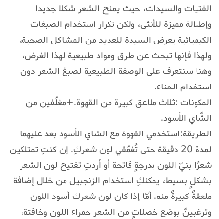
الفتيات والسيدات، حيث يمنح الشعر شكلا جديدا
وإطلالة مميزة للأنثى، ولكن تكرار استخدام الصبغات
الكيميائية يعرض السيدة للعديد من المشاكل الصحية،
ولهذا فإنها تبحث عن طرق ومواد طبيعية لهذا الغرض،
وهنا سنتعرف على الوصفة الطبيعية لصبغ الشعر دون
استخدام الحناء.
المكونات :ثلاث ملاعق كبيرة من القهوة.+مغلّفين من
الشّاي الأسود.
الطريقة:استخدمي القهوة مع الشاي الأسود بعد غليهما
لمدة 20 دقيقة حتى تُغمّقي لون شعركِ. إن كنتِ تمتلكين
شعرًا بنيّ اللون بدرجةٍ فاتحة أو أردتِ تفتيح لون الشعر
بشكلٍ بسيط، يمكنكِ استخدام الزنجبيل من خلال إضافة
ملعقةً كبيرةً منه. أمّا إذا كان لون شعرك أسود اللون
وترغبينّ بوضع خصلاتٍ من الشعر حمراء اللون وخافتة،