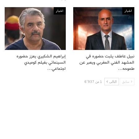
اخبار
اخبار
نبيل عاطف يثبت حضوره في
إبراهيم الشكيري يعزز حضوره
المشهد الفني المغربي ويعبر عن
السينمائي بفيلم كوميدي
طموحه…
اجتماعي…
سابق
التالى
1 من 6٬937