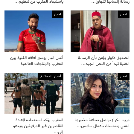
رسالة إنسانية تتجاوز…
باستبعاد المغرب من تنظيم…
اخبار
اخبار
الصديق مكوار يؤمن بأن الرسالة
أنس الباز يوسع آفاقه الفنية بين
الفنية تبدأ من النص الجيد…
المغرب والإنتاجات العالمية
اخبار
أخبار المجتمع
مريم الكرع تواصل صناعة حضورها
المغرب يؤكد استعداده لإعادة
الفني وتتمسك بأعمال تلامس…
القاصرين غير المرفوقين ويدعو
إلى…