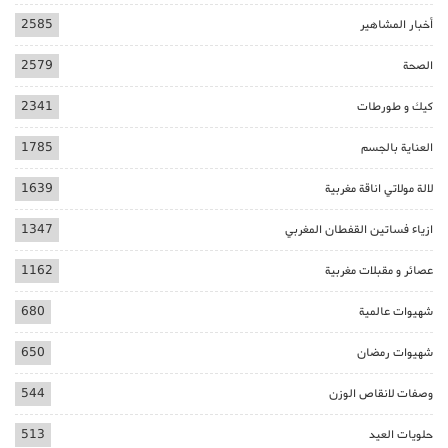
أخبار المشاهير
2585
الصحة
2579
كيك و طورطات
2341
العناية بالجسم
1785
لالة مولاتي اناقة مغربية
1639
ازياء فساتين القفطان المغربي
1347
عصائر و مقبلات مغربية
1162
شهيوات عالمية
680
شهيوات رمضان
650
وصفات لانقاص الوزن
544
حلويات العيد
513