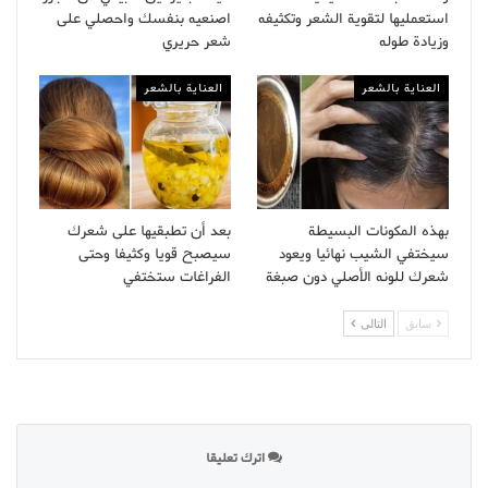
استعمليها لتقوية الشعر وتكثيفه
اصنعيه بنفسك واحصلي على
وزيادة طوله
شعر حريري
العناية بالشعر
العناية بالشعر
بهذه المكونات البسيطة
بعد أن تطبقيها على شعرك
سيختفي الشيب نهائيا ويعود
سيصبح قويا وكثيفا وحتى
شعرك للونه الأصلي دون صبغة
الفراغات ستختفي
سابق
التالى
اترك تعليقا