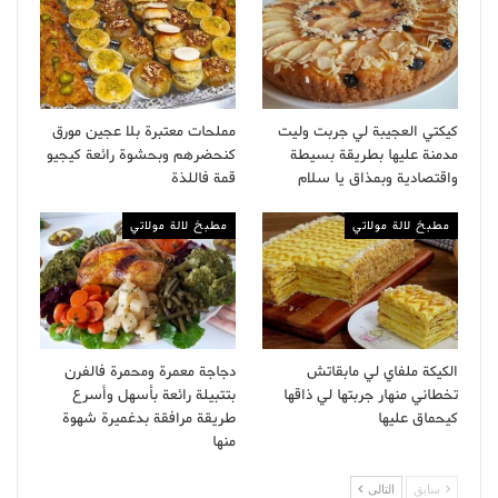
كيكتي العجيبة لي جربت وليت
مملحات معتبرة بلا عجين مورق
مدمنة عليها بطريقة بسيطة
كنحضرهم وبحشوة رائعة كيجيو
واقتصادية وبمذاق يا سلام
قمة فاللذة
مطبخ لالة مولاتي
مطبخ لالة مولاتي
الكيكة ملفاي لي مابقاتش
دجاجة معمرة ومحمرة فالفرن
تخطاني منهار جربتها لي ذاقها
بتتبيلة رائعة بأسهل وأسرع
كيحماق عليها
طريقة مرافقة بدغميرة شهوة
منها
سابق
التالى