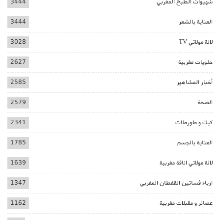
شهيوات الطبخ المغربي
3444
العناية بالشعر
3444
لالة مولاتي TV
3028
حلويات مغربية
2627
أخبار المشاهير
2585
الصحة
2579
كيك و طورطات
2341
العناية بالجسم
1785
لالة مولاتي اناقة مغربية
1639
ازياء فساتين القفطان المغربي
1347
عصائر و مقبلات مغربية
1162