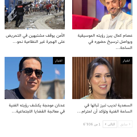
عصام كمال يبرز رؤيته الموسيقية
الأمن يوقف مشتبهين في التحريض
ويواصل ترسيخ حضوره في
على الهجرة غير النظامية نحو…
الساحة…
اخبار
اخبار
السعدية لديب تبرز ثباتها في
عدنان موحجة يكشف رؤيته الفنية
الساحة الفنية وتؤكد أن احترام…
في معالجة القضايا الاجتماعية…
سابق
التالى
1 من 6٬936