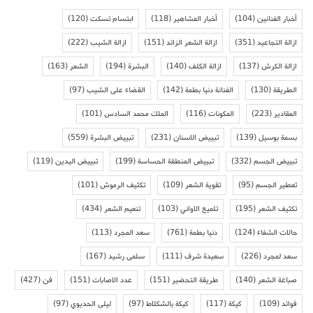
أخبار الفنانين
(104)
أخبار المشاهير
(118)
ابتسام تسكت
(120)
ازالة التجاعيد
(351)
ازالة الشعر الزائد
(151)
ازالة الشيب
(222)
ازالة الكرش
(137)
ازالة الكلف
(140)
البشرة
(194)
الشعر
(163)
الطريقة
(130)
الفنانة دنيا بطمة
(142)
القضاء على الشيب
(97)
المقادير
(223)
المكونات
(116)
الملك محمد السادس
(101)
بسمة بوسيل
(139)
تبييض الاسنان
(231)
تبييض البشرة
(559)
تبييض الجسم
(332)
تبييض المنطقة الحساسة
(199)
تبييض اليدين
(119)
تعطير الجسم
(95)
تقوية الشعر
(109)
تكثيف الرموش
(101)
تكثيف الشعر
(195)
تلميع الاواني
(103)
تنعيم الشعر
(434)
حالات الشفاء
(124)
دنيا بطمة
(761)
سعد المجرد
(113)
سعد لمجرد
(226)
سعيدة شرف
(111)
سلمى رشيد
(167)
صباغة الشعر
(140)
طريقة التحضير
(151)
عدد الاصابات
(151)
فن
(427)
فوائد
(109)
كيكة
(117)
كيكة بالشكلاط
(97)
ليلى الحديوي
(97)