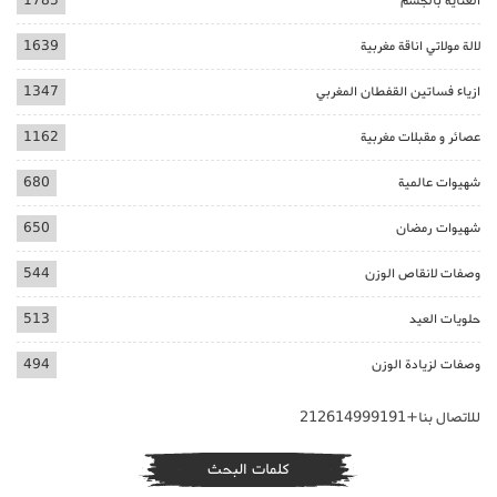
العناية بالجسم
1785
لالة مولاتي اناقة مغربية
1639
ازياء فساتين القفطان المغربي
1347
عصائر و مقبلات مغربية
1162
شهيوات عالمية
680
شهيوات رمضان
650
وصفات لانقاص الوزن
544
حلويات العيد
513
وصفات لزيادة الوزن
494
للاتصال بنا+212614999191
كلمات البحث