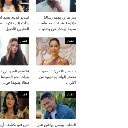
بدر هاري يوجه رسالة
فيديو قديم يعيد ل
مؤثرة للشباب بعد مأساة
رأفت إلى ذاكرة ال
سبتة ويحذر من وهم…
المغربي الأصيل
اخبار
اخبار
بلقيس فتحي: “المغرب
ابتسام العروسي ت
مصدر إلهام وجمهوره من
بثبات نحو السينما 
أكثر…
مجالا جديدا في…
اخبار
اخبار
الشاب يونس يراهن على
منى فتو تكشف أن