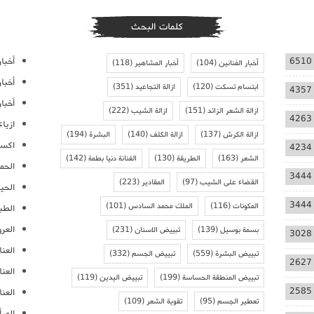
كلمات البحث
أخبار
6510
أخبار الفنانين
(104)
أخبار المشاهير
(118)
أخبا
ابتسام تسكت
(120)
ازالة التجاعيد
(351)
4357
أخبار
ازالة الشعر الزائد
(151)
ازالة الشيب
(222)
4263
ازيا
ازالة الكرش
(137)
ازالة الكلف
(140)
البشرة
(194)
اكسس
4234
الشعر
(163)
الطريقة
(130)
الفنانة دنيا بطمة
(142)
الحمل
3444
القضاء على الشيب
(97)
المقادير
(223)
الحيا
3444
المكونات
(116)
الملك محمد السادس
(101)
الطب
العر
بسمة بوسيل
(139)
تبييض الاسنان
(231)
3028
العنا
تبييض البشرة
(559)
تبييض الجسم
(332)
2627
العن
تبييض المنطقة الحساسة
(199)
تبييض اليدين
(119)
2585
العنا
تعطير الجسم
(95)
تقوية الشعر
(109)
المرأ