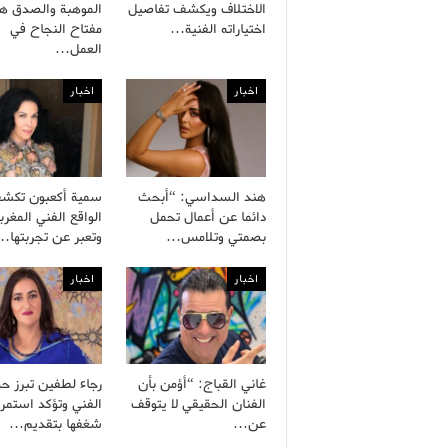
الاختلاف ويكشف تفاصيل
الموهبة والصدق هم
اختياراته الفنية…
مفتاح النجاح في
العمل…
اخبار
اخبار
هند السداسي: “أبحث
سمية أكعبون تكش
دائما عن أعمال تحمل
الواقع الفني المغرب
بصمتي وتلامس…
وتعبر عن تجربتها…
اخبار
اخبار
غاني القباج: “أؤمن بأن
رجاء لطفين تبرز ح
الفنان الحقيقي لا يتوقف
الفني وتؤكد استمرا
عن…
شغفها بتقديم…