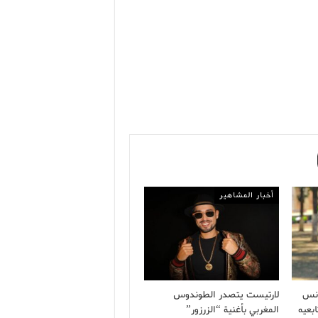
أخبار المشاهير
أنس
لارتيست يتصدر الطوندوس
بعيه
المغربي بأغنية “الزرزور”