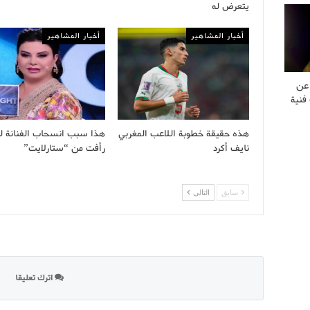
يتعرض له
أخبار المشاهير
أخبار المشاهير
 عن
فنية
هذه حقيقة خطوبة اللاعب المغربي
هذا سبب انسحاب الفنانة ل
نايف أكرد
رأفت من “ستارلايت”
سابق
التالى
اترك تعليقا