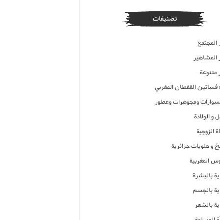
تصنيفات
 المجتمع
ر المشاهير
 متنوعة
ء فساتين القفطان المغربي
وارات ومجوهرات وعطور
 و الولادة
ة الزوجية
خ و حلويات جزائرية
وس المغربية
ية بالبشرة
اية بالجسم
ية بالشعر
ة المسلمة