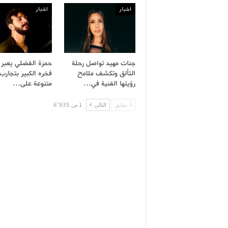
اخبار
اخبار
جنات مهيد تواصل رحلة
حمزة الفضلي يعبر
التألق وتكشف ملامح
فخره الكبير بتجارب 
رؤيتها الفنية في…
متنوعة على…
سابق
التالى
1 من 6٬935