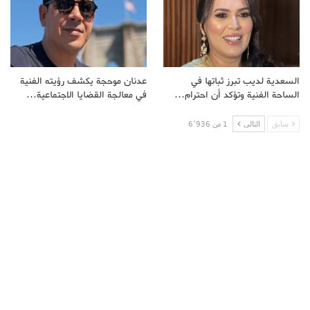
السعدية لديب تبرز ثباتها في
عدنان موحجة يكشف رؤيته الفنية
الساحة الفنية وتؤكد أن احترام…
في معالجة القضايا الاجتماعية…
سابق
التالى
1 من 6٬936