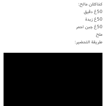
كخاكلان مالح:
50غ دقيق
50غ زبدة
50غ جبن احمر
ملح
طريقة التحضير: