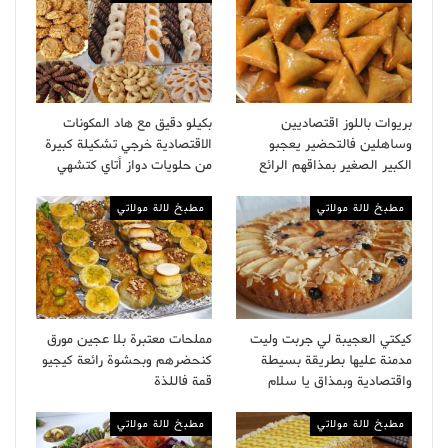
بريوات باللوز اقتصاديين
بكيلو دقيق مع هاد المكونات
وساهلين فالتحضير يعجبو
الاقتصادية خرجي تشكيلة كبيرة
الكبير الصغير بمذاقهم الرائع
من حلويات دواز أتاي كتشهي
مطبخ لالة مولاتي
مطبخ لالة مولاتي
كيكتي العجيبة لي جربت وليت
مملحات معتبرة بلا عجين مورق
مدمنة عليها بطريقة بسيطة
كنحضرهم وبحشوة رائعة كيجيو
واقتصادية وبمذاق يا سلام
قمة فاللذة
مطبخ لالة مولاتي
مطبخ لالة مولاتي