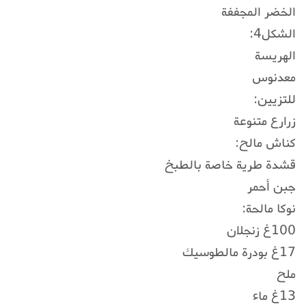
الخضر المجففة
الشكل4:
الهريسة
معدنوس
للتزيين:
زرارع متنوعة
كناش مالح:
قشدة طرية خاصة بالطبخ
جبن أحمر
نوكا مالحة:
100غ زنجلان
17غ بودرة مالطوسيك
ملح
13غ ماء