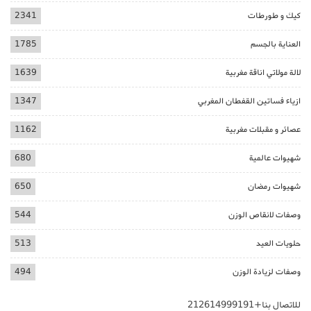
كيك و طورطات
2341
العناية بالجسم
1785
لالة مولاتي اناقة مغربية
1639
ازياء فساتين القفطان المغربي
1347
عصائر و مقبلات مغربية
1162
شهيوات عالمية
680
شهيوات رمضان
650
وصفات لانقاص الوزن
544
حلويات العيد
513
وصفات لزيادة الوزن
494
للاتصال بنا+212614999191