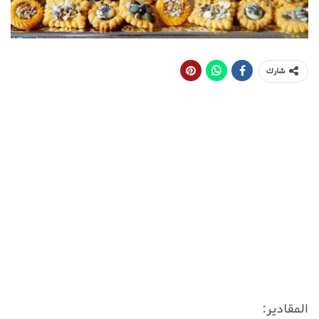
شارك
المقادير: