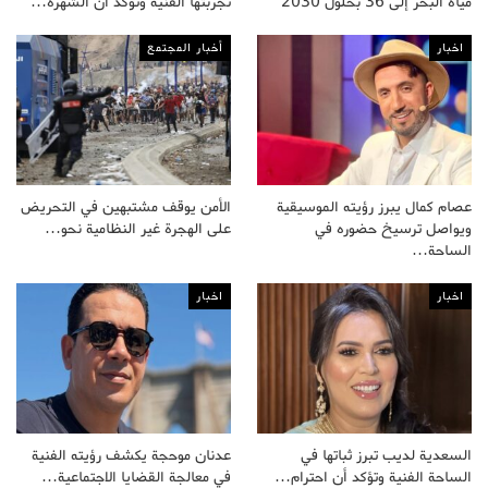
مياه البحر إلى 36 بحلول 2030
تجربتها الفنية وتؤكد أن الشهرة…
اخبار
أخبار المجتمع
عصام كمال يبرز رؤيته الموسيقية
الأمن يوقف مشتبهين في التحريض
ويواصل ترسيخ حضوره في
على الهجرة غير النظامية نحو…
الساحة…
اخبار
اخبار
السعدية لديب تبرز ثباتها في
عدنان موحجة يكشف رؤيته الفنية
الساحة الفنية وتؤكد أن احترام…
في معالجة القضايا الاجتماعية…