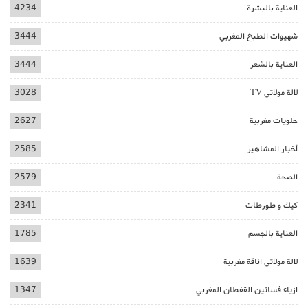
العناية بالبشرة
4234
شهيوات الطبخ المغربي
3444
العناية بالشعر
3444
لالة مولاتي TV
3028
حلويات مغربية
2627
أخبار المشاهير
2585
الصحة
2579
كيك و طورطات
2341
العناية بالجسم
1785
لالة مولاتي اناقة مغربية
1639
ازياء فساتين القفطان المغربي
1347