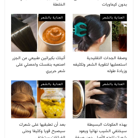
بدون كيماويات
الخلطة
العناية بالشعر
العناية بالشعر
وصفة الجدات التقليدية
أتيتك بكيراتين طبيعي من الجزر
استعمليها لتقوية الشعر وتكثيفه
اصنعيه بنفسك واحصلي على
وزيادة طوله
شعر حريري
العناية بالشعر
العناية بالشعر
بهذه المكونات البسيطة
بعد أن تطبقيها على شعرك
سيختفي الشيب نهائيا ويعود
سيصبح قويا وكثيفا وحتى
شعرك للونه الأصلي دون صبغة
الفراغات ستختفي