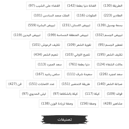
الطريقة
(130)
الفنانة دنيا بطمة
(142)
القضاء على الشيب
(97)
المقادير
(223)
المكونات
(116)
الملك محمد السادس
(101)
بسمة بوسيل
(139)
تبييض الاسنان
(231)
تبييض البشرة
(559)
تبييض الجسم
(332)
تبييض المنطقة الحساسة
(199)
تبييض اليدين
(119)
تعطير الجسم
(95)
تقوية الشعر
(109)
تكثيف الرموش
(101)
تكثيف الشعر
(195)
تلميع الاواني
(103)
تنعيم الشعر
(434)
حالات الشفاء
(124)
دنيا بطمة
(761)
سعد المجرد
(113)
سعد لمجرد
(226)
سعيدة شرف
(111)
سلمى رشيد
(167)
صباغة الشعر
(140)
طريقة التحضير
(151)
عدد الاصابات
(151)
فن
(427)
فوائد
(109)
كيكة
(117)
كيكة بالشكلاط
(97)
ليلى الحديوي
(97)
مشاهير
(428)
وصفة
(156)
وصفة لزيادة الوزن
(138)
تصنيفات