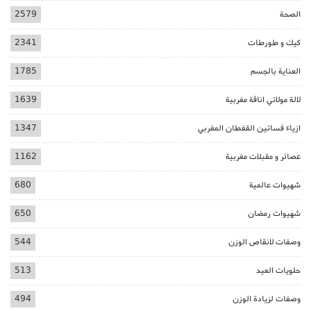
الصحة
2579
كيك و طورطات
2341
العناية بالجسم
1785
لالة مولاتي اناقة مغربية
1639
ازياء فساتين القفطان المغربي
1347
عصائر و مقبلات مغربية
1162
شهيوات عالمية
680
شهيوات رمضان
650
وصفات لانقاص الوزن
544
حلويات العيد
513
وصفات لزيادة الوزن
494