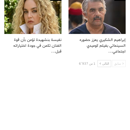
إبراهيم الشكيري يعزز حضوره
نفيسة بنشهيدة تؤمن بأن قوة
السينمائي بفيلم كوميدي
الفنان تكمن في جودة اختياراته
اجتماعي…
قبل…
سابق
التالى
1 من 6٬937