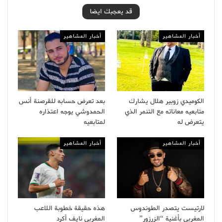
قد يعجبك ايضا
أخبار المشاهير
أخبار المشاهير
الكوميدي زوبير هلال يشارك
بعد تعرض حسابه للقرصنة أنس
متابعيه معاناته مع التنمر الذي
الحمدوشي يوجه اعتذاره
يتعرض له
لمتابعيه
أخبار المشاهير
أخبار المشاهير
لارتيست يتصدر الطوندوس
هذه حقيقة خطوبة اللاعب
المغربي بأغنية “الزرزور”
المغربي نايف أكرد