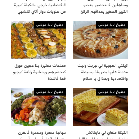
وساهلين فالتحضير يعجبو
الاقتصادية خرجي تشكيلة كبيرة
الكبير الصغير بمذاقهم الرائع
من حلويات دواز أتاي كتشهي
مطبخ لالة مولاتي
مطبخ لالة مولاتي
كيكتي العجيبة لي جربت وليت
مملحات معتبرة بلا عجين مورق
مدمنة عليها بطريقة بسيطة
كنحضرهم وبحشوة رائعة كيجيو
واقتصادية وبمذاق يا سلام
قمة فاللذة
مطبخ لالة مولاتي
مطبخ لالة مولاتي
الكيكة ملفاي لي مابقاتش
دجاجة معمرة ومحمرة فالفرن