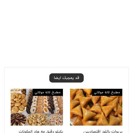
قد يعجبك ايضا
مطبخ لالة مولاتي
مطبخ لالة مولاتي
بريوات باللوز اقتصاديين
بكيلو دقيق مع هاد المكونات