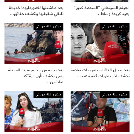
الفيلم السينمائي “السمطة كدور”
بعد مناشدتها للعثورعليهما خديجة
يعيد كريمة وساط…
تلتقي شقيقيها وتكشف حقائق…
ميكرو لالة مولاتي
ميكرو لالة مولاتي
بعد وصول العائلة.. تصريحات صادمة
بعد نجاته من جحيم سبتة المحتلة
تكشف آخر تطورات قضية عبد…
رضى يكشف لأول مرة“كنا
ضاحكين…
ميكرو لالة مولاتي
ميكرو لالة مولاتي