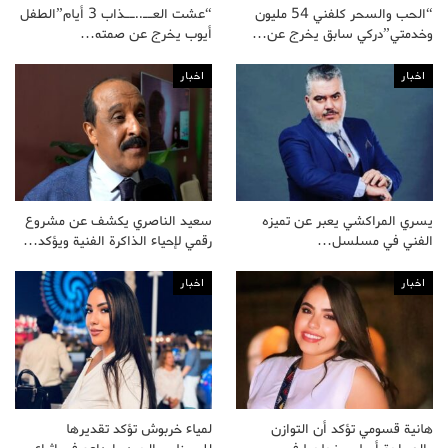
“الحب والسحر كلفني 54 مليون
“عشت العــ..ــذاب 3 أيام”الطفل
وخدمتي”دركي سابق يخرج عن…
أيوب يخرج عن صمته…
اخبار
اخبار
يسري المراكشي يعبر عن تميزه
سعيد الناصري يكشف عن مشروع
الفني في مسلسل…
رقمي لإحياء الذاكرة الفنية ويؤكد…
اخبار
اخبار
هانية قسومي تؤكد أن التوازن
لمياء خربوش تؤكد تقديرها