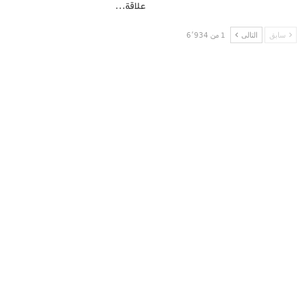
علاقة…
سابق
التالى
1 من 6٬934