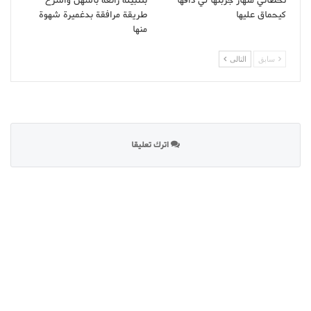
تخطاني منهار جربتها لي ذاقها
بتتبيلة رائعة بأسهل وأسرع
كيحماق عليها
طريقة مرافقة بدغميرة شهوة
منها
سابق
التالى
اترك تعليقا