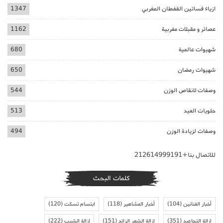
ازياء فساتين القفطان المغربي
1347
عصائر و مقبلات مغربية
1162
شهيوات عالمية
680
شهيوات رمضان
650
وصفات لانقاص الوزن
544
حلويات العيد
513
وصفات لزيادة الوزن
494
للاتصال بنا+212614999191
كلمات البحث
أخبار الفنانين
(104)
أخبار المشاهير
(118)
ابتسام تسكت
(120)
ازالة التجاعيد
(351)
ازالة الشعر الزائد
(151)
ازالة الشيب
(222)