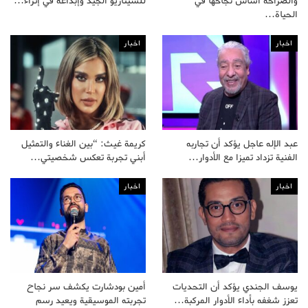
والصراحة أساس نجاحها في
للسيناريو الجيد وإبداعه في إثراء…
الحياة…
اخبار
اخبار
عبد الإله عاجل يؤكد أن تجاربه
كريمة غيث: “بين الغناء والتمثيل
الفنية تزداد تميزا مع الأدوار…
أبني تجربة تعكس شخصيتي…
اخبار
اخبار
يوسف الجندي يؤكد أن التحديات
أمين بودشارت يكشف سر نجاح
تعزز شغفه بأداء الأدوار المركبة…
تجربته الموسيقية ويعيد رسم