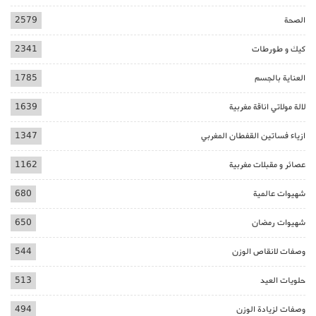
الصحة
2579
كيك و طورطات
2341
العناية بالجسم
1785
لالة مولاتي اناقة مغربية
1639
ازياء فساتين القفطان المغربي
1347
عصائر و مقبلات مغربية
1162
شهيوات عالمية
680
شهيوات رمضان
650
وصفات لانقاص الوزن
544
حلويات العيد
513
وصفات لزيادة الوزن
494