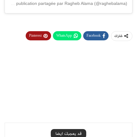
Une publication partagée par Ragheb Alama (@raghebalama)
Pinterest
WhatsApp
Facebook
شارك
قد يعجبك ايضا