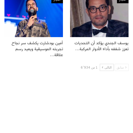
يوسف الجندي يؤكد أن التحديات
أمين بودشارت يكشف سر نجاح
تعزز شغفه بأداء الأدوار المركبة…
تجربته الموسيقية ويعيد رسم
علاقة…
سابق
التالى
1 من 6٬934