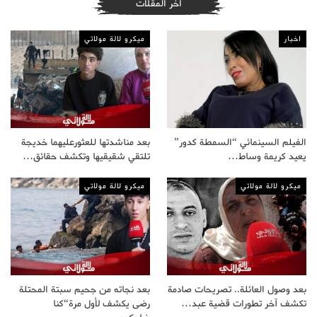
أخر المقلات
اخبار
ميكرو لالة مولاتي
الفيلم السينمائي “السمطة كدور”
بعد مناشدتها للعثورعليهما خديجة
يعيد كريمة وساط…
تلتقي شقيقيها وتكشف حقائق…
ميكرو لالة مولاتي
ميكرو لالة مولاتي
بعد وصول العائلة.. تصريحات صادمة
بعد نجاته من جحيم سبتة المحتلة
تكشف آخر تطورات قضية عبد…
رضى يكشف لأول مرة“كنا