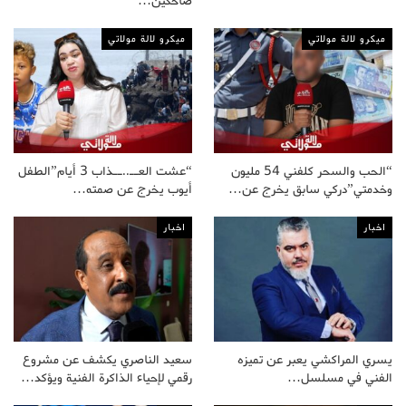
ضاحكين…
ميكرو لالة مولاتي
ميكرو لالة مولاتي
“الحب والسحر كلفني 54 مليون
“عشت العــ..ــذاب 3 أيام”الطفل
وخدمتي”دركي سابق يخرج عن…
أيوب يخرج عن صمته…
اخبار
اخبار
يسري المراكشي يعبر عن تميزه
سعيد الناصري يكشف عن مشروع
الفني في مسلسل…
رقمي لإحياء الذاكرة الفنية ويؤكد…