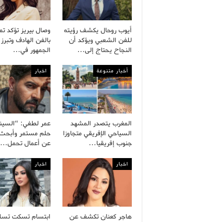
أيوب روحال يكشف رؤيته
وصال بيريز تؤكد تم
للفن الشعبي ويؤكد أن
بالفن الهادف وتبرز 
النجاح يحتاج إلى…
الجمهور في…
أخبار متنوعة
اخبار
المغرب يتصدر المشهد
عمر لطفي: “السينم
السياحي الإفريقي متجاوزا
حلم مستمر وأبحث د
جنوب إفريقيا…
عن أعمال تحمل…
اخبار
اخبار
هاجر كعنان تكشف عن
ابتسام تسكت تسل