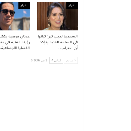
اخبار
اخبار
السعدية لديب تبرز ثباتها
عدنان موحجة يكش
في الساحة الفنية وتؤكد
رؤيته الفنية في معا
أن احترام…
القضايا الاجتماعية
سابق
التالى
1 من 6٬936