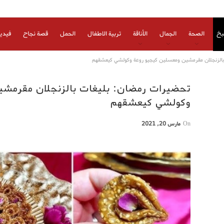
بخ
الصحة
الجمال
الأناقة
تربية الاطفال
الحمل
قصة نجاح
فيدي
الزنجلان مقرمشين ومعسلين كيجيو روعة وكولشي كيعشقهم
تحضيرات رمضان: بليغات بالزنجلان مقرمشي
وكولشي كيعشقهم
On
مارس 20, 2021