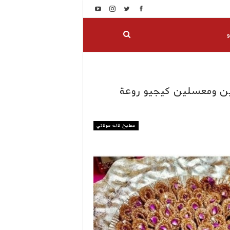
و
ن ومعسلين كيجيو روعة
مطبخ لالة مولاتي