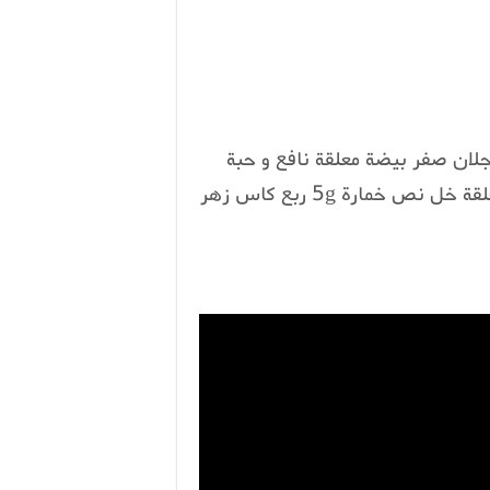
غرام دقيق جودة مزيانة 300 غرام زنجلان صفر بيضة معلقة نافع و حبة
حلاوة معلقة قرفة مسكة حرة ملح معلقة زيت بلدية معلقة خل نص خمارة 5g ربع كاس زهر