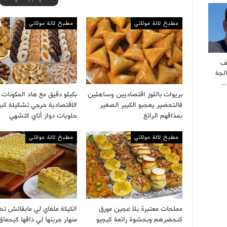
مطبخ لالة مولاتي
مطبخ لالة مولاتي
ف
لجة
…
بريوات باللوز اقتصاديين وساهلين
بكيلو دقيق مع هاد المكونات
فالتحضير يعجبو الكبير الصغير
الاقتصادية خرجي تشكيلة كبي
بمذاقهم الرائع
حلويات دواز أتاي كتشهي
مطبخ لالة مولاتي
مطبخ لالة مولاتي
مملحات معتبرة بلا عجين مورق
الكيكة ملفاي لي مابقاتش تخ
كنحضرهم وبحشوة رائعة كيجيو
منهار جربتها لي ذاقها كيحماق