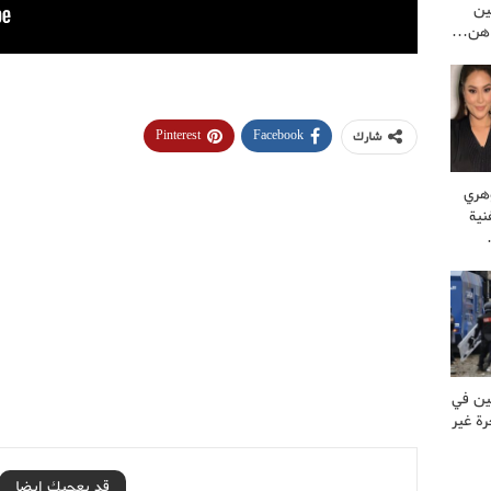
ين
راهن…
Pinterest
Facebook
شارك
وهري
نية
ين في
ة غير
قد يعجبك ايضا