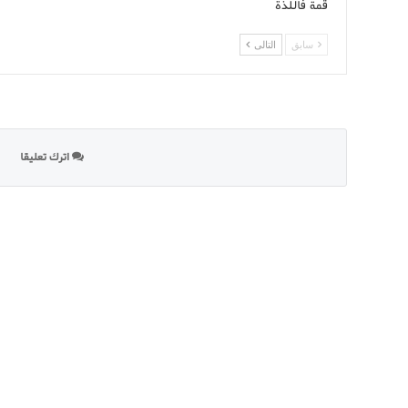
قمة فاللذة
سابق
التالى
اترك تعليقا