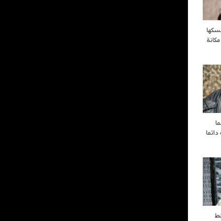
سكها
مكانة
ا
ائما
ط