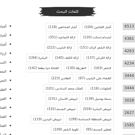
كلمات البحث
أخبار
6513
أخبار الفنانين
(104)
أخبار المشاهير
(118)
أخبا
ابتسام تسكت
(120)
ازالة التجاعيد
(351)
4361
أخبار
ازالة الشعر الزائد
(151)
ازالة الشيب
(222)
4263
ازيا
ازالة الكرش
(137)
ازالة الكلف
(140)
البشرة
(194)
اكسس
4234
الشعر
(163)
الطريقة
(130)
الفنانة دنيا بطمة
(142)
الحمل
3444
القضاء على الشيب
(97)
المقادير
(223)
الحيا
3444
المكونات
(116)
الملك محمد السادس
(101)
الطب
العر
بسمة بوسيل
(139)
تبييض الاسنان
(231)
3028
العنا
تبييض البشرة
(559)
تبييض الجسم
(332)
2627
العن
تبييض المنطقة الحساسة
(199)
تبييض اليدين
(119)
2585
العنا
تعطير الجسم
(95)
تقوية الشعر
(109)
المرأ