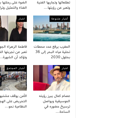
تطلعاتها وتجاربها الفنية
الضوء على رحلتها ب
وتعبر عن رؤيتها…
الغناء والتمثيل وت
أخبار متنوعة
اخبار
المغرب يرفع عدد محطات
فاطمة الزهراء الج
تحلية مياه البحر إلى 36
تعبر عن تجربتها الف
بحلول 2030
وتؤكد أن الشهرة…
اخبار
أخبار المجتمع
عصام كمال يبرز رؤيته
الأمن يوقف مشتبه
الموسيقية ويواصل
التحريض على الهجر
ترسيخ حضوره في
النظامية نحو…
الساحة…