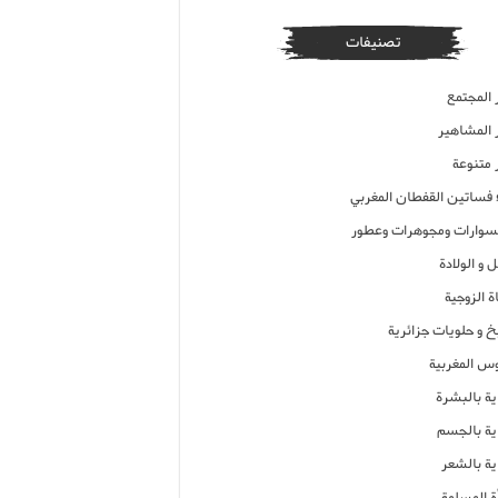
تصنيفات
 المجتمع
ر المشاهير
 متنوعة
ء فساتين القفطان المغربي
وارات ومجوهرات وعطور
 و الولادة
ة الزوجية
خ و حلويات جزائرية
وس المغربية
ية بالبشرة
اية بالجسم
ية بالشعر
ة المسلمة