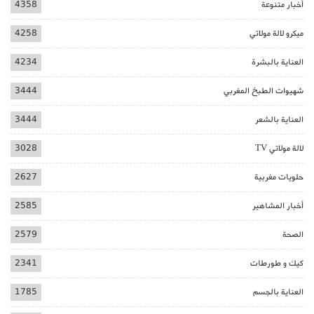
أخبار متنوعة
4358
ميكرو لالة مولاتي
4258
العناية بالبشرة
4234
شهيوات الطبخ المغربي
3444
العناية بالشعر
3444
لالة مولاتي TV
3028
حلويات مغربية
2627
أخبار المشاهير
2585
الصحة
2579
كيك و طورطات
2341
العناية بالجسم
1785