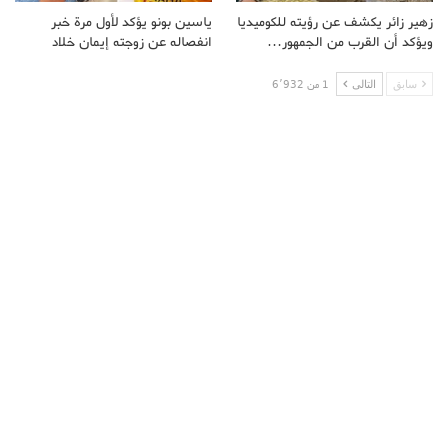
زهير زائر يكشف عن رؤيته للكوميديا
ياسين بونو يؤكد لأول مرة خبر
ويؤكد أن القرب من الجمهور…
انفصاله عن زوجته إيمان خلاد
سابق
التالى
1 من 6٬932