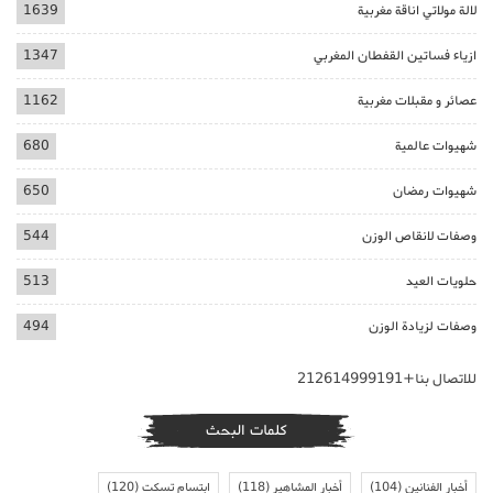
لالة مولاتي اناقة مغربية
1639
ازياء فساتين القفطان المغربي
1347
عصائر و مقبلات مغربية
1162
شهيوات عالمية
680
شهيوات رمضان
650
وصفات لانقاص الوزن
544
حلويات العيد
513
وصفات لزيادة الوزن
494
للاتصال بنا+212614999191
كلمات البحث
أخبار الفنانين
(104)
أخبار المشاهير
(118)
ابتسام تسكت
(120)