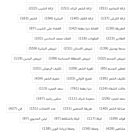
ازالة التجاعيد
(351)
ازالة الشعر الزائد
(151)
ازالة الشيب
(222)
ازالة الكرش
(137)
ازالة الكلف
(140)
البشرة
(194)
الشعر
(163)
الطريقة
(130)
الفنانة دنيا بطمة
(142)
القضاء على الشيب
(97)
المقادير
(223)
المكونات
(116)
الملك محمد السادس
(101)
بسمة بوسيل
(139)
تبييض الاسنان
(231)
تبييض البشرة
(559)
تبييض الجسم
(332)
تبييض المنطقة الحساسة
(199)
تبييض اليدين
(119)
تعطير الجسم
(95)
تقوية الشعر
(109)
تكثيف الرموش
(101)
تكثيف الشعر
(195)
تلميع الاواني
(103)
تنعيم الشعر
(434)
حالات الشفاء
(124)
دنيا بطمة
(761)
سعد المجرد
(113)
سعد لمجرد
(226)
سعيدة شرف
(111)
سلمى رشيد
(167)
صباغة الشعر
(140)
طريقة التحضير
(151)
عدد الاصابات
(151)
فن
(427)
فوائد
(109)
كيكة
(117)
كيكة بالشكلاط
(97)
ليلى الحديوي
(97)
مشاهير
(428)
وصفة
(156)
وصفة لزيادة الوزن
(138)