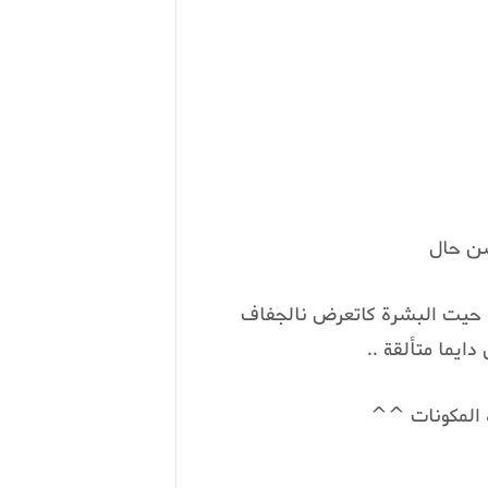
سن حال
 ففصل الشتاء حيت البشرة كاتعرض نالجفاف
دايما متألقة ..
 المكونات ^^