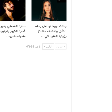
جنات مهيد تواصل رحلة
حمزة الفضلي يعبر
التألق وتكشف ملامح
فخره الكبير بتجارب 
رؤيتها الفنية في…
متنوعة على…
سابق
التالى
1 من 6٬936