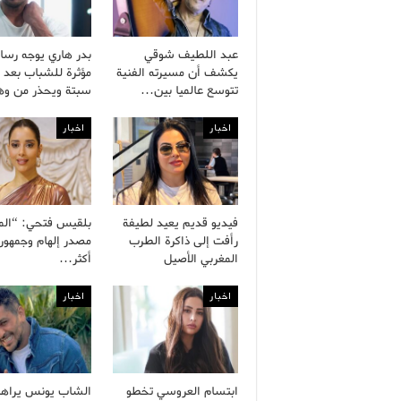
عبد اللطيف شوقي
بدر هاري يوجه رسال
يكشف أن مسيرته الفنية
مؤثرة للشباب بعد 
تتوسع عالميا بين…
سبتة ويحذر من و
اخبار
اخبار
فيديو قديم يعيد لطيفة
بلقيس فتحي: “الم
رأفت إلى ذاكرة الطرب
مصدر إلهام وجمهور
المغربي الأصيل
أكثر…
اخبار
اخبار
ابتسام العروسي تخطو
الشاب يونس يراه