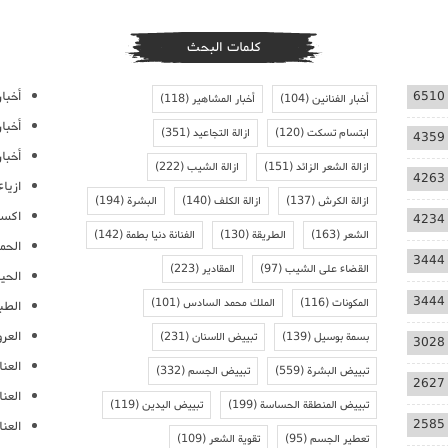
كلمات البحث
أخبار
6510
أخبار الفنانين
(104)
أخبار المشاهير
(118)
أخبا
ابتسام تسكت
(120)
ازالة التجاعيد
(351)
4359
أخبار
ازالة الشعر الزائد
(151)
ازالة الشيب
(222)
4263
ازيا
ازالة الكرش
(137)
ازالة الكلف
(140)
البشرة
(194)
اكسس
4234
الشعر
(163)
الطريقة
(130)
الفنانة دنيا بطمة
(142)
الحمل
3444
القضاء على الشيب
(97)
المقادير
(223)
الحيا
3444
المكونات
(116)
الملك محمد السادس
(101)
الطب
العر
بسمة بوسيل
(139)
تبييض الاسنان
(231)
3028
العنا
تبييض البشرة
(559)
تبييض الجسم
(332)
2627
العن
تبييض المنطقة الحساسة
(199)
تبييض اليدين
(119)
2585
العنا
تعطير الجسم
(95)
تقوية الشعر
(109)