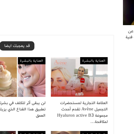
 عن
فنية
قد يعجبك ايضا
العناية بالبشرة
العناية بالبشرة
العلامة التجارية لمستحضرات
لن يبقى أثر للكلف في بشرت
التجميل Avène تقدم أحدث
تطبيق هذا القناع الذي يزيل
مجموعة Hyaluron active B3
العمق
لمكافحة…