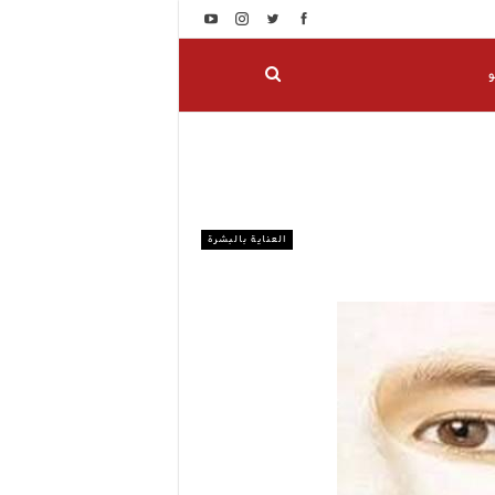
و
العناية بالبشرة