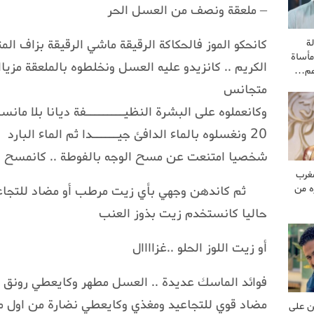
– ملعقة ونصف من العسل الحر
كانحكو الموز فالحكاكة الرقيقة ماشي الرقيقة بزاف ال
ة
مأساة
الكريم .. كانزيدو عليه العسل ونخلطوه بالملعقة مزي
هم…
متجانس
20 ونغسلوه بالماء الدافئ جيــــــدا ثم الماء البارد
شخصيا امتنعت عن مسح الوجه بالفوطة .. كانمسح 
غرب
ثم كاندهن وجهي بأي زيت مرطب أو مضاد للتجاعي
ه من
حاليا كانستخدم زيت بذوز العنب
أو زيت اللوز الحلو ..غزاااال
فوائد الماسك عديدة .. العسل مطهر وكايعطي رونق و
مضاد قوي للتجاعيد ومغذي وكايعطي نضارة من اول مرة
ن على