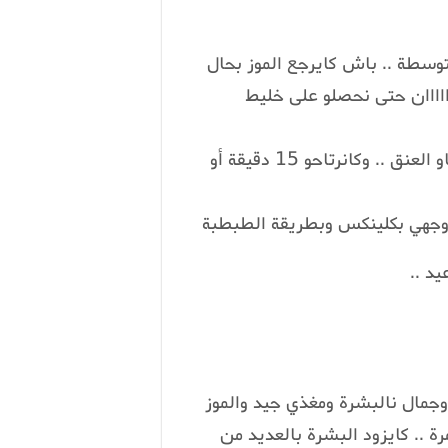
متوسطة .. باش كايرجع الموز بحال
اااااان حتى نحصلو على خليط
وكانعملوه على البشرة النظيـــــــــفة ديانا بلا مانساو العنق .. وكانرتاحو 15 دقيقة أو
وجهي بكلينكس وبطريقة الطبطبة
د ..
جمال نالبشرة ومغذي جيد والموز
 .. كايزود البشرة بالعديد من