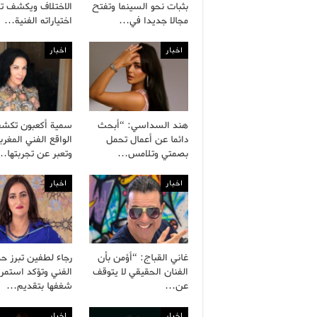
بثبات نحو السينما وتفتح
الاختلاف ويكشف ت
مجالا جديدا في…
اختياراته الفنية…
اخبار
اخبار
هند السداسي: “أبحث
سمية أكعبون تكش
دائما عن أعمال تحمل
الواقع الفني المغرب
بصمتي وتلامس…
وتعبر عن تجربتها…
اخبار
اخبار
غاني القباج: “أؤمن بأن
رجاء لطفين تبرز ح
الفنان الحقيقي لا يتوقف
الفني وتؤكد استمرا
عن…
شغفها بتقديم…
اخبار
اخبار