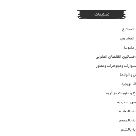
تصنيفات
 المجتمع
ر المشاهير
 متنوعة
ء فساتين القفطان المغربي
وارات ومجوهرات وعطور
 و الولادة
ة الزوجية
خ و حلويات جزائرية
وس المغربية
ية بالبشرة
اية بالجسم
ية بالشعر