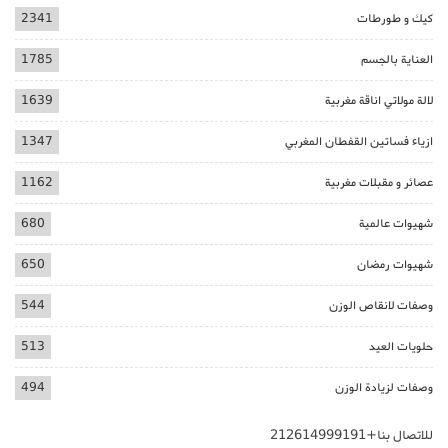
كيك و طورطات
2341
العناية بالجسم
1785
لالة مولاتي اناقة مغربية
1639
ازياء فساتين القفطان المغربي
1347
عصائر و مقبلات مغربية
1162
شهيوات عالمية
680
شهيوات رمضان
650
وصفات لانقاص الوزن
544
حلويات العيد
513
وصفات لزيادة الوزن
494
للاتصال بنا+212614999191