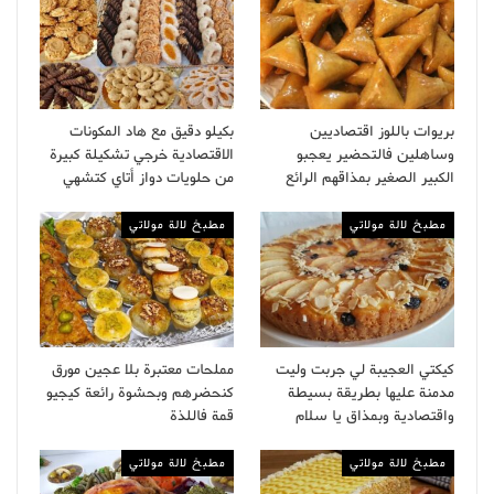
بريوات باللوز اقتصاديين
بكيلو دقيق مع هاد المكونات
وساهلين فالتحضير يعجبو
الاقتصادية خرجي تشكيلة كبيرة
الكبير الصغير بمذاقهم الرائع
من حلويات دواز أتاي كتشهي
مطبخ لالة مولاتي
مطبخ لالة مولاتي
كيكتي العجيبة لي جربت وليت
مملحات معتبرة بلا عجين مورق
مدمنة عليها بطريقة بسيطة
كنحضرهم وبحشوة رائعة كيجيو
واقتصادية وبمذاق يا سلام
قمة فاللذة
مطبخ لالة مولاتي
مطبخ لالة مولاتي