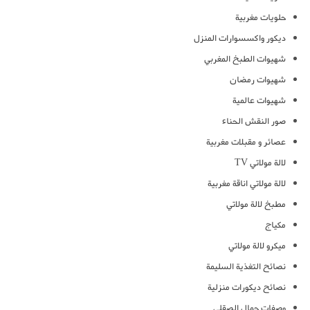
حلويات مغربية
ديكور واكسسوارات المنزل
شهيوات الطبخ المغربي
شهيوات رمضان
شهيوات عالمية
صور النقش الحناء
عصائر و مقبلات مغربية
لالة مولاتي TV
لالة مولاتي اناقة مغربية
مطبخ لالة مولاتي
مكياج
ميكرو لالة مولاتي
نصائح التغذية السليمة
نصائح ديكورات منزلية
وصفات جمال الصقلي