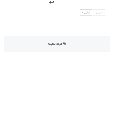
منها
سابق
التالى
اترك تعليقا