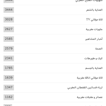
شهيوات الطبخ المغربي
3444
العناية بالشعر
3444
لالة مولاتي TV
3028
حلويات مغربية
2627
أخبار المشاهير
2585
الصحة
2579
كيك و طورطات
2341
العناية بالجسم
1785
لالة مولاتي اناقة مغربية
1639
ازياء فساتين القفطان المغربي
1347
عصائر و مقبلات مغربية
1162