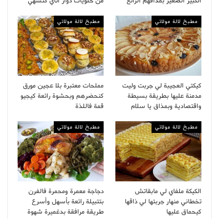
الكبير الصغير بمذاقهم الرائع
من حلويات دواز أتاي كتشهي
مطبخ لالة مولاتي
مطبخ لالة مولاتي
كيكتي العجيبة لي جربت وليت
مملحات معتبرة بلا عجين مورق
مدمنة عليها بطريقة بسيطة
كنحضرهم وبحشوة رائعة كيجيو
واقتصادية وبمذاق يا سلام
قمة فاللذة
مطبخ لالة مولاتي
مطبخ لالة مولاتي
الكيكة ملفاي لي مابقاتش
دجاجة معمرة ومحمرة فالفرن
تخطاني منهار جربتها لي ذاقها
بتتبيلة رائعة بأسهل وأسرع
كيحماق عليها
طريقة مرافقة بدغميرة شهوة