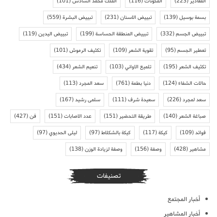
المقادير
(223)
المكونات
(116)
الملك محمد السادس
(101)
بسمة بوسيل
(139)
تبييض الاسنان
(231)
تبييض البشرة
(559)
تبييض الجسم
(332)
تبييض المنطقة الحساسة
(199)
تبييض اليدين
(119)
تعطير الجسم
(95)
تقوية الشعر
(109)
تكثيف الرموش
(101)
تكثيف الشعر
(195)
تلميع الاواني
(103)
تنعيم الشعر
(434)
حالات الشفاء
(124)
دنيا بطمة
(761)
سعد المجرد
(113)
سعد لمجرد
(226)
سعيدة شرف
(111)
سلمى رشيد
(167)
صباغة الشعر
(140)
طريقة التحضير
(151)
عدد الاصابات
(151)
فن
(427)
فوائد
(109)
كيكة
(117)
كيكة بالشكلاط
(97)
ليلى الحديوي
(97)
مشاهير
(428)
وصفة
(156)
وصفة لزيادة الوزن
(138)
تصنيفات
أخبار المجتمع
أخبار المشاهير