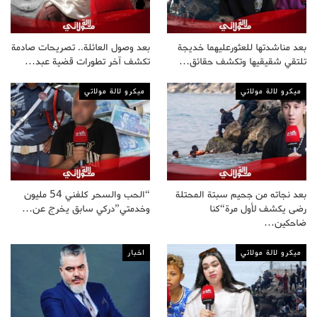
بعد مناشدتها للعثورعليهما خديجة
بعد وصول العائلة.. تصريحات صادمة
تلتقي شقيقيها وتكشف حقائق…
تكشف آخر تطورات قضية عبد…
ميكرو لالة مولاتي
ميكرو لالة مولاتي
بعد نجاته من جحيم سبتة المحتلة
“الحب والسحر كلفني 54 مليون
رضى يكشف لأول مرة“كنا
وخدمتي”دركي سابق يخرج عن…
ضاحكين…
ميكرو لالة مولاتي
اخبار