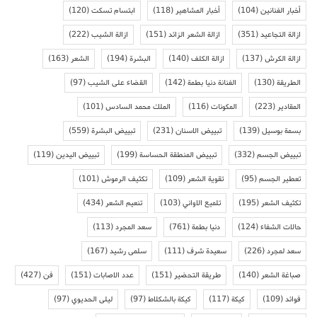
أخبار الفنانين
(104)
أخبار المشاهير
(118)
ابتسام تسكت
(120)
ازالة التجاعيد
(351)
ازالة الشعر الزائد
(151)
ازالة الشيب
(222)
ازالة الكرش
(137)
ازالة الكلف
(140)
البشرة
(194)
الشعر
(163)
الطريقة
(130)
الفنانة دنيا بطمة
(142)
القضاء على الشيب
(97)
المقادير
(223)
المكونات
(116)
الملك محمد السادس
(101)
بسمة بوسيل
(139)
تبييض الاسنان
(231)
تبييض البشرة
(559)
تبييض الجسم
(332)
تبييض المنطقة الحساسة
(199)
تبييض اليدين
(119)
تعطير الجسم
(95)
تقوية الشعر
(109)
تكثيف الرموش
(101)
تكثيف الشعر
(195)
تلميع الاواني
(103)
تنعيم الشعر
(434)
حالات الشفاء
(124)
دنيا بطمة
(761)
سعد المجرد
(113)
سعد لمجرد
(226)
سعيدة شرف
(111)
سلمى رشيد
(167)
صباغة الشعر
(140)
طريقة التحضير
(151)
عدد الاصابات
(151)
فن
(427)
فوائد
(109)
كيكة
(117)
كيكة بالشكلاط
(97)
ليلى الحديوي
(97)