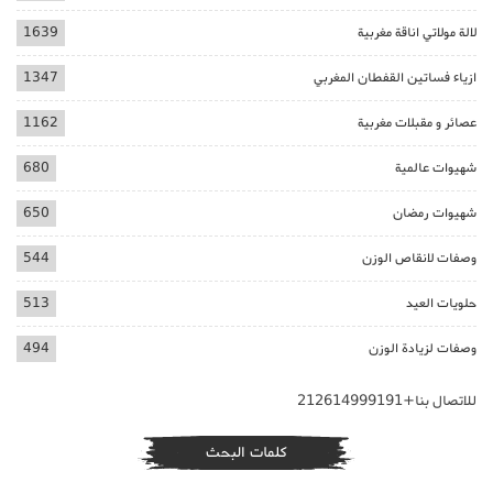
لالة مولاتي اناقة مغربية
1639
ازياء فساتين القفطان المغربي
1347
عصائر و مقبلات مغربية
1162
شهيوات عالمية
680
شهيوات رمضان
650
وصفات لانقاص الوزن
544
حلويات العيد
513
وصفات لزيادة الوزن
494
للاتصال بنا+212614999191
كلمات البحث