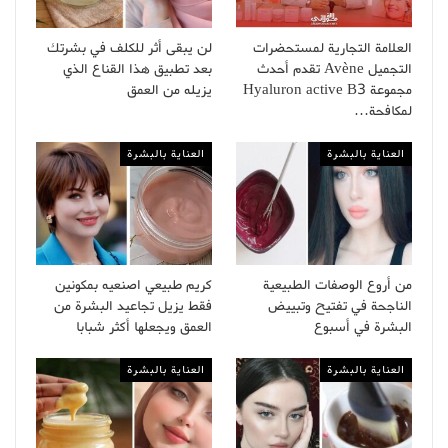
العلامة التجارية لمستحضرات
لن يبقى أثر للكلف في بشرتك
التجميل Avène تقدم أحدث
بعد تطبيق هذا القناع الذي
مجموعة Hyaluron active B3
يزيله من العمق
لمكافحة…
العناية بالبشرة
العناية بالبشرة
من أروع الوصفات الطبيعية
كريم طبيعي اصنعيه بمكونين
الناجحة في تفتيح وتبييض
فقط يزيل تجاعيد البشرة من
البشرة في أسبوع
العمق ويجعلها أكثر شبابا
العناية بالبشرة
العناية بالبشرة