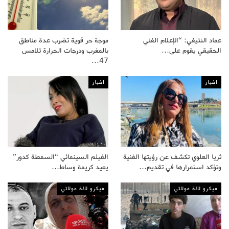
عماد النتيفي: “الإعلام الفني
موجة حر قوية تضرب عدة مناطق
الحقيقي يقوم على…
بالمغرب ودرجات الحرارة تلامس
47…
اخبار
اخبار
ثريا العلوي تكشف عن رؤيتها الفنية
الفيلم السينمائي “السمطة كدور”
وتؤكد استمرارها في تقديم…
يعيد كريمة وساط…
ميكرو لالة مولاتي
ميكرو لالة مولاتي