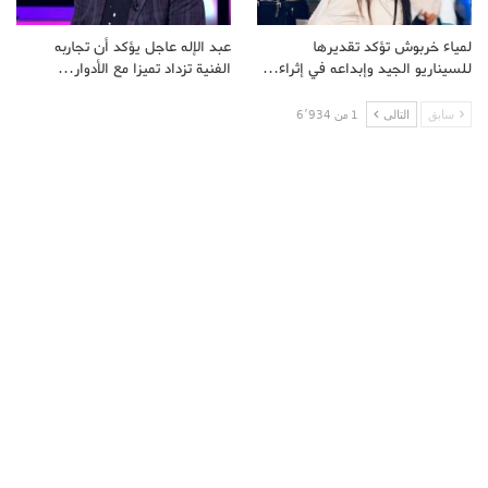
لمياء خربوش تؤكد تقديرها
عبد الإله عاجل يؤكد أن تجاربه
للسيناريو الجيد وإبداعه في إثراء…
الفنية تزداد تميزا مع الأدوار…
سابق
التالى
1 من 6٬934